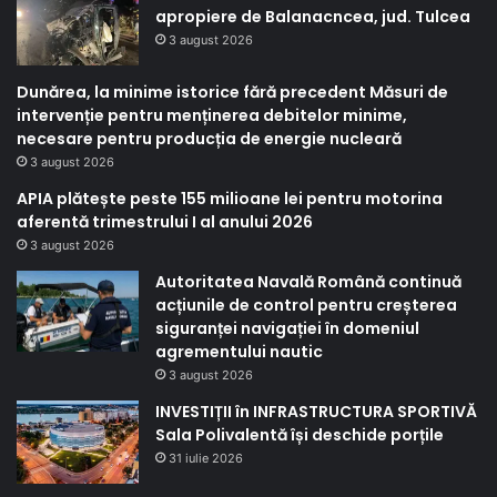
apropiere de Balanacncea, jud. Tulcea
3 august 2026
Dunărea, la minime istorice fără precedent Măsuri de
intervenție pentru menținerea debitelor minime,
necesare pentru producția de energie nucleară
3 august 2026
APIA plătește peste 155 milioane lei pentru motorina
aferentă trimestrului I al anului 2026
3 august 2026
Autoritatea Navală Română continuă
acțiunile de control pentru creșterea
siguranței navigației în domeniul
agrementului nautic
3 august 2026
INVESTIȚII în INFRASTRUCTURA SPORTIVĂ
Sala Polivalentă își deschide porțile
31 iulie 2026