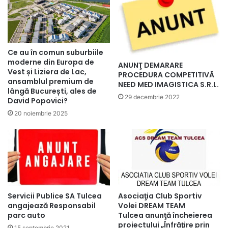
Ce au în comun suburbiile
moderne din Europa de
ANUNŢ DEMARARE
Vest și Liziera de Lac,
PROCEDURA COMPETITIVĂ
ansamblul premium de
NEED MED IMAGISTICA S.R.L.
lângă București, ales de
29 decembrie 2022
David Popovici?
20 noiembrie 2025
Servicii Publice SA Tulcea
Asociaţia Club Sportiv
angajează Responsabil
Volei DREAM TEAM
parc auto
Tulcea anunţă încheierea
proiectului „Înfrăţire prin
15 septembrie 2021