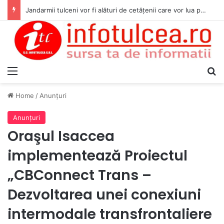
Jandarmii tulceni vor fi alături de cetățenii care vor lua parte la Festivalul Folk Țestos
Menu
S
Home
/
Anunţuri
Anunţuri
Oraşul Isaccea
implementează Proiectul
„CBConnect Trans –
Dezvoltarea unei conexiuni
intermodale transfrontaliere