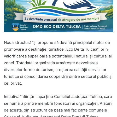
Noua structură își propune să devină principalul motor de
promovare a destinației turistice „Eco Delta Tulcea”, prin
valorificarea superioară a potențialului natural și cultural al
zonei. Totodată, organizația urmărește dezvoltarea
diverselor forme de turism, creșterea calității serviciilor
turistice și consolidarea cooperării dintre sectorul public și
cel privat.
Inițiativa înființării aparține Consiliul Județean Tulcea, care
se numără printre membrii fondatori ai organizației. Alături
de acesta, din structura de bază mai fac parte comunele
Crișan și Jurilovca, Aeroportul Delta Dunării Tulcea,