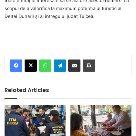
toate entitățile interesate să se alăture acestui demers, cu
scopul de a valorifica la maximum potențialul turistic al
Deltei Dunării și al întregului județ Tulcea.
Facebook
X
WhatsApp
Telegram
Share via Email
Print
Related Articles