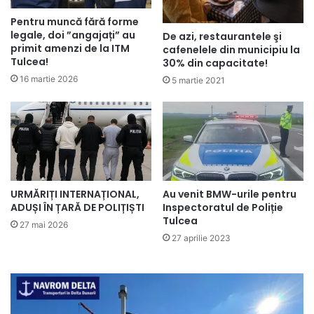
Pentru muncă fără forme
legale, doi ”angajați” au
De azi, restaurantele şi
primit amenzi de la ITM
cafenelele din municipiu la
Tulcea!
30% din capacitate!
16 martie 2026
5 martie 2021
URMĂRIȚI INTERNAȚIONAL,
Au venit BMW-urile pentru
ADUȘI ÎN ȚARĂ DE POLIȚIȘTI
Inspectoratul de Poliție
Tulcea
27 mai 2026
27 aprilie 2023