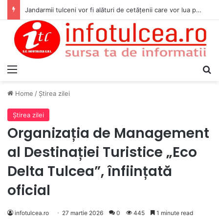
Jandarmii tulceni vor fi alături de cetățenii care vor lua parte la Festivalul Folk Țestos
Menu
S
Home
/
Ştirea zilei
Ştirea zilei
Organizația de Management
al Destinației Turistice „Eco
Delta Tulcea”, înființată
oficial
infotulcea.ro
27 martie 2026
0
445
1 minute read