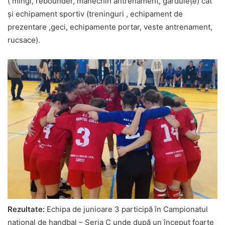
( mingi, rebounder, manechin antrenament, gărdulețe) cât
și echipament sportiv (treninguri , echipament de
prezentare ,geci, echipamente portar, veste antrenament,
rucsace).
Rezultate:
Echipa de junioare 3 participă în Campionatul
național de handbal – Seria C unde după un început foarte