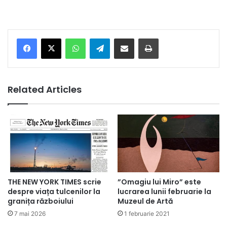
Facebook
X
WhatsApp
Telegram
Share via Email
Print
Related Articles
THE NEW YORK TIMES scrie
”Omagiu lui Miro” este
despre viața tulcenilor la
lucrarea lunii februarie la
granița războiului
Muzeul de Artă
7 mai 2026
1 februarie 2021