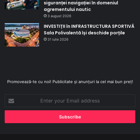
siguranței navigației în domeniul
agrementului nautic
3 august 2026
INVESTIȚII în INFRASTRUCTURA SPORTIVĂ
Sala Polivalentă își deschide porțile
31 iulie 2026
Promovează-te cu noi! Publicitate și anunțuri la cel mai bun preț!
Enter
your
Email
address