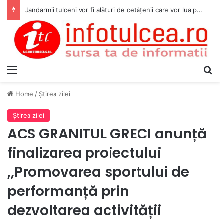
Jandarmii tulceni vor fi alături de cetățenii care vor lua parte la Festivalul Folk Țestos
Menu
S
Home
/
Ştirea zilei
Ştirea zilei
ACS GRANITUL GRECI anunță
finalizarea proiectului
,,Promovarea sportului de
performanță prin
dezvoltarea activității