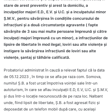
stare de arest preventiv și arest la domiciliu, a
inculpaților majori E.D., E.V. și U.C. și a inculpatului minor
Ș.M.V., pentru săvârșirea în condițiile concursului de
infracțiuni și a două circumstanțe agravante ( fapte
săvârșite de 3 sau mai multe persoane împreună și către
inculpați majori împreună cu un minor), a infracţiunilor de
lipsire de libertate în mod ilegal, loviri sau alte violențe și
instigare la săvârșirea infracțiunii de loviri sau alte
violențe, șantaj și tâlhărie calificată.
Probatoriul administrat în cauză a relevat faptul că la data
de 05.12.2023 , în timp ce se afla pe raza com. Somova,
numitul Ș.B. a fost urcat împotriva voinței sale într-un
autoturism, în care se aflau inculpații E.D, E.V, U.C. și Ș.M.V,
și dus într-o locație necunoscută de pe raza loc. Nalbant
unde, fiind lipsit de libertate, Ș.B. a fost agresat fizic și
deposedat de un telefon mobil după care, cu același