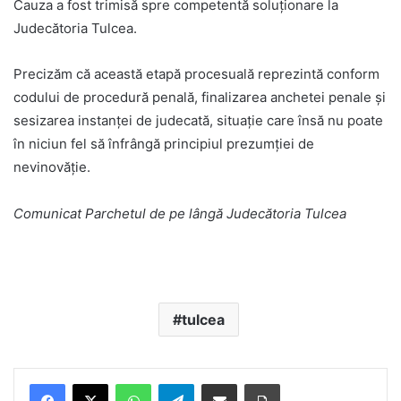
Cauza a fost trimisă spre competentă soluţionare la
Judecătoria Tulcea.
Precizăm că această etapă procesuală reprezintă conform
codului de procedură penală, finalizarea anchetei penale şi
sesizarea instanţei de judecată, situaţie care însă nu poate
în niciun fel să înfrângă principiul prezumţiei de
nevinovăţie.
Comunicat Parchetul de pe lângă Judecătoria Tulcea
tulcea
Facebook
X
WhatsApp
Telegram
Share via Email
Print