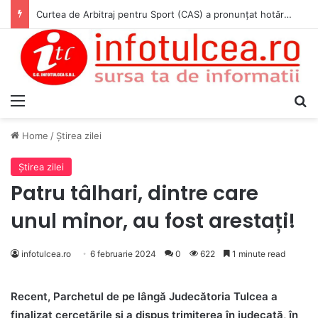
Curtea de Arbitraj pentru Sport (CAS) a pronunțat hotărârea în cauza WADA v. ANAD & Matei Cosmin Gabriel
Menu
S
Home
/
Ştirea zilei
Ştirea zilei
Patru tâlhari, dintre care
unul minor, au fost arestați!
infotulcea.ro
6 februarie 2024
0
622
1 minute read
Recent, Parchetul de pe lângă Judecătoria Tulcea a
finalizat cercetările şi a dispus trimiterea în judecată, în