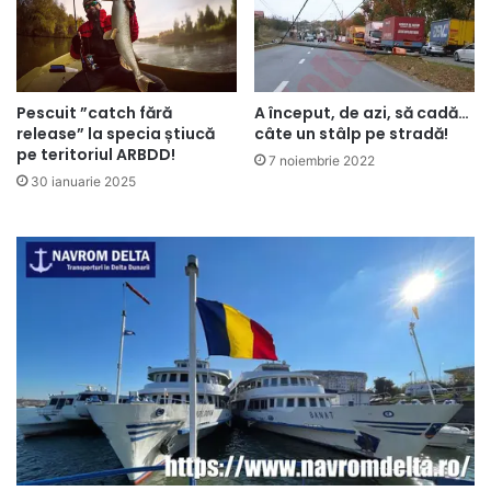
Pescuit ”catch fără
A început, de azi, să cadă…
release” la specia știucă
câte un stâlp pe stradă!
pe teritoriul ARBDD!
7 noiembrie 2022
30 ianuarie 2025