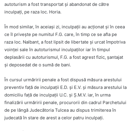
autoturism a fost transportat și abandonat de către
inculpați, pe raza loc. Horia.
În mod similar, în aceiași zi, inculpații au acționat și în ceea
ce îl privește pe numitul F.G. care, în timp ce se afla pe
raza loc. Nalbant, a fost lipsit de libertate și urcat împotriva
voinței sale în autoturismul inculpaților iar în timpul
deplasării cu autoturismul, F.G. a fost agrest fizic, șantajat
și deposedat de o sumă de bani.
În cursul urmăririi penale a fost dispusă măsura arestului
preventiv faţă de inculpații E.D. și E.V. și măsura arestului la
domiciliu față de inculpații U.C. și Ș.M.V. iar, în urma
finalizării urmăririi penale, procurorii din cadrul Parchetului
de pe lângă Judecătoria Tulcea au dispus trimiterea în
judecată în stare de arest a celor patru inculpați.