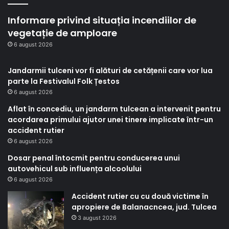
Informare privind situația incendiilor de
vegetație de amploare
6 august 2026
Jandarmii tulceni vor fi alături de cetățenii care vor lua
parte la Festivalul Folk Țestos
6 august 2026
Aflat în concediu, un jandarm tulcean a intervenit pentru
acordarea primului ajutor unei tinere implicate într-un
accident rutier
6 august 2026
Dosar penal întocmit pentru conducerea unui
autovehicul sub influența alcoolului
6 august 2026
Accident rutier cu cu două victime în
apropiere de Balanacncea, jud. Tulcea
3 august 2026