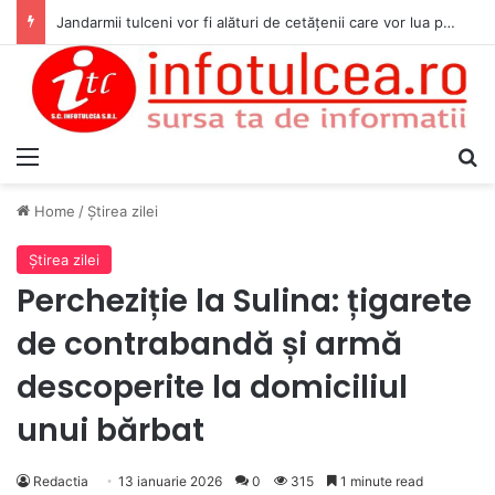
Jandarmii tulceni vor fi alături de cetățenii care vor lua parte la Festivalul Folk Țestos
Menu
S
Home
/
Ştirea zilei
Ştirea zilei
Percheziție la Sulina: țigarete
de contrabandă și armă
descoperite la domiciliul
unui bărbat
Redactia
13 ianuarie 2026
0
315
1 minute read