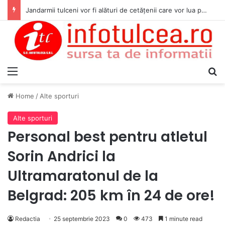
Jandarmii tulceni vor fi alături de cetățenii care vor lua parte la Festivalul Folk Țestos
Menu
S
Home
/
Alte sporturi
Alte sporturi
Personal best pentru atletul
Sorin Andrici la
Ultramaratonul de la
Belgrad: 205 km în 24 de ore!
Redactia
25 septembrie 2023
0
473
1 minute read