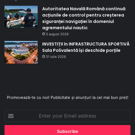
Autoritatea Navală Română continuă
acțiunile de control pentru creșterea
siguranței navigației în domeniul
agrementului nautic
3 august 2026
INVESTIȚII în INFRASTRUCTURA SPORTIVĂ
Sala Polivalentă își deschide porțile
31 iulie 2026
Promovează-te cu noi! Publicitate și anunțuri la cel mai bun preț!
Enter
your
Email
address