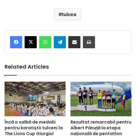
tulcea
Facebook
X
WhatsApp
Telegram
Share via Email
Print
Related Articles
Încă o salbă de medalii
Rezultat remarcabil pentru
pentru karatiștii tulceni la
Albert Pănuță la etapa
The Lions Cup Giurgiu!
națională de pentatlon