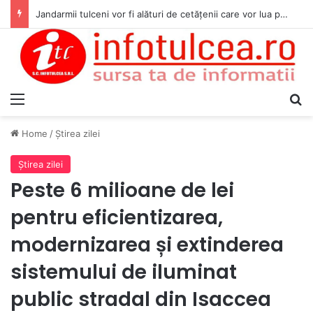
Jandarmii tulceni vor fi alături de cetățenii care vor lua parte la Festivalul Folk Țestos
Menu
S
Home
/
Ştirea zilei
Ştirea zilei
Peste 6 milioane de lei
pentru eficientizarea,
modernizarea și extinderea
sistemului de iluminat
public stradal din Isaccea