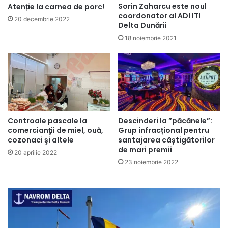
Sorin Zaharcu este noul
Atenție la carnea de porc!
coordonator al ADI ITI
20 decembrie 2022
Delta Dunării
18 noiembrie 2021
Descinderi la ”păcănele”:
Controale pascale la
Grup infracțional pentru
comercianţii de miel, ouă,
santajarea câștigătorilor
cozonaci şi altele
de mari premii
20 aprilie 2022
23 noiembrie 2022