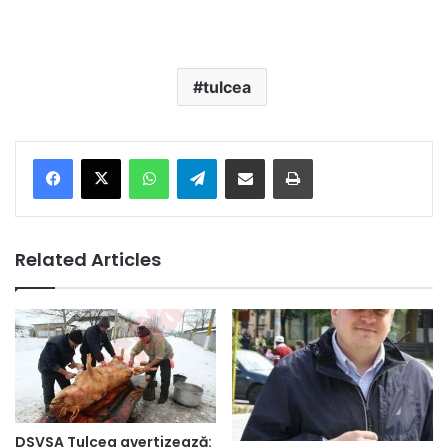
tulcea
Facebook
X
WhatsApp
Telegram
Share via Email
Print
Related Articles
DSVSA Tulcea avertizează: