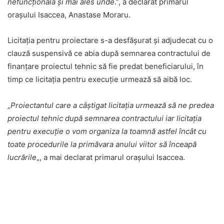
nefuncţională şi mai ales unde
.”, a declarat primarul
oraşului Isaccea, Anastase Moraru.
Licitaţia pentru proiectare s-a desfăşurat şi adjudecat cu o
clauză suspensivă ce abia după semnarea contractului de
finanţare proiectul tehnic să fie predat beneficiarului, în
timp ce licitaţia pentru execuţie urmează să aibă loc.
„
Proiectantul care a câştigat licitaţia urmează să ne predea
proiectul tehnic după semnarea contractului iar licitaţia
pentru execuţie o vom organiza la toamnă astfel încât cu
toate procedurile la primăvara anului viitor să înceapă
lucrările
„, a mai declarat primarul oraşului Isaccea.