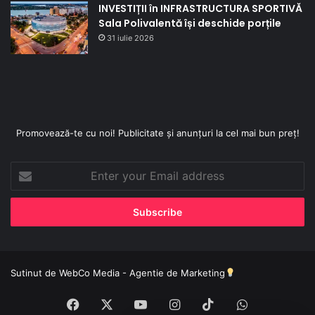
INVESTIȚII în INFRASTRUCTURA SPORTIVĂ
Sala Polivalentă își deschide porțile
31 iulie 2026
Promovează-te cu noi! Publicitate și anunțuri la cel mai bun preț!
Enter
your
Email
address
Sutinut de
WebCo Media - Agentie de Marketing
Facebook
X
YouTube
Instagram
TikTok
WhatsApp