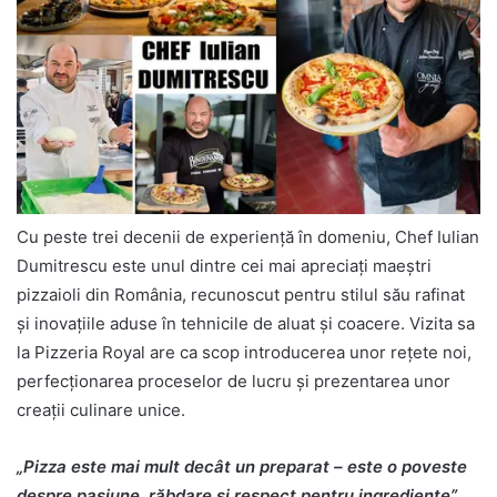
Cu peste trei decenii de experiență în domeniu, Chef Iulian
Dumitrescu este unul dintre cei mai apreciați maeștri
pizzaioli din România, recunoscut pentru stilul său rafinat
și inovațiile aduse în tehnicile de aluat și coacere. Vizita sa
la Pizzeria Royal are ca scop introducerea unor rețete noi,
perfecționarea proceselor de lucru și prezentarea unor
creații culinare unice.
„Pizza este mai mult decât un preparat – este o poveste
despre pasiune, răbdare și respect pentru ingrediente”
,