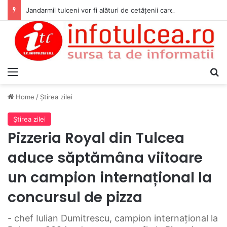
Jandarmii tulceni vor fi alături de cetățenii care vor lua parte la Festivalul Folk Țestos
Menu
S
Home
/
Ştirea zilei
Ştirea zilei
Pizzeria Royal din Tulcea
aduce săptămâna viitoare
un campion internațional la
concursul de pizza
- chef Iulian Dumitrescu, campion internațional la