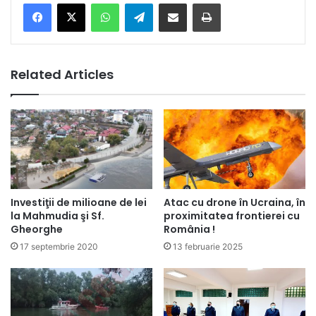
Facebook
X
WhatsApp
Telegram
Share via Email
Print
Related Articles
Investiţii de milioane de lei
Atac cu drone în Ucraina, în
la Mahmudia şi Sf.
proximitatea frontierei cu
Gheorghe
România !
17 septembrie 2020
13 februarie 2025