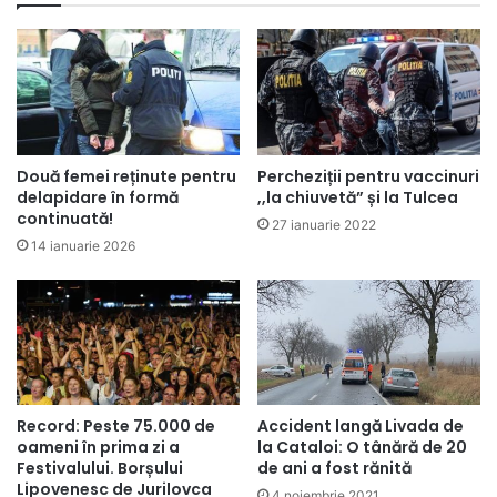
Două femei reținute pentru
Percheziții pentru vaccinuri
delapidare în formă
,,la chiuvetă” și la Tulcea
continuată!
27 ianuarie 2022
14 ianuarie 2026
Record: Peste 75.000 de
Accident langă Livada de
oameni în prima zi a
la Cataloi: O tânără de 20
Festivalului. Borșului
de ani a fost rănită
Lipovenesc de Jurilovca
4 noiembrie 2021