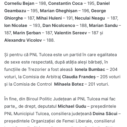
Corneliu Bejan
– 198,
Constantin Coca
– 195,
Daniel
Geambazu
– 195,
Marian Gheghişan
– 196,
George
Ghiorghe
– 187,
Mihai Huleni
– 191,
Neculai Neagu
– 187,
Ion Nicolae
– 193,
Dan Nicolcenco
– 188,
Marian Sandu
–
187,
Marin Șerban
– 187,
Valentin Sereev
– 187 şi
Alexandru Vicolov
– 188.
Şi pentru că PNL Tulcea este un partid în care egalitatea
de sexe este respectată, după atâţia aleşi bărbaţi, în
funcţiile de Trezorier a fost aleasă
Ionela Bumbac
– 204
voturi, la Comisia de Arbitraj
Claudia Frandeș
– 205 voturi
şi la Comisia de Control
Mihaela Botez
– 201 voturi.
În fine, din Biroul Politic Judeţean al PNL Tulcea mai fac
parte,, de drept, deputatul
Michael Gudu
– preşedintele
PNL Municipiul Tulcea, consiliera judeţeană
Doina Săcui
–
preşedintele Organizaţiei de Femei Liberale, consilierul