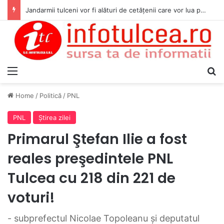
Jandarmii tulceni vor fi alături de cetățenii care vor lua parte la Festivalul Folk Țestos
Menu
S
Home
/
Politică
/
PNL
PNL
Ştirea zilei
Primarul Ştefan Ilie a fost
reales preşedintele PNL
Tulcea cu 218 din 221 de
voturi!
- subprefectul Nicolae Topoleanu şi deputatul