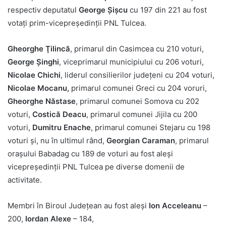
respectiv deputatul
George Şişcu
cu 197 din 221 au fost
votaţi prim-vicepreşedinţii PNL Tulcea.
Gheorghe Ţilincă
, primarul din Casimcea cu 210 voturi,
George Şinghi
, viceprimarul municipiului cu 206 voturi,
Nicolae Chichi
, liderul consilierilor judeţeni cu 204 voturi,
Nicolae Mocanu,
primarul comunei Greci cu 204 voruri,
Gheorghe Năstase
, primarul comunei Somova cu 202
voturi,
Costică Deacu
, primarul comunei Jijila cu 200
voturi,
Dumitru Enache
, primarul comunei Stejaru cu 198
voturi şi, nu în ultimul rând,
Georgian Caraman
, primarul
oraşului Babadag cu 189 de voturi au fost aleşi
vicepreşedinţii PNL Tulcea pe diverse domenii de
activitate.
Membri în Biroul Judeţean au fost aleşi
Ion Acceleanu
–
200,
Iordan Alexe
– 184,