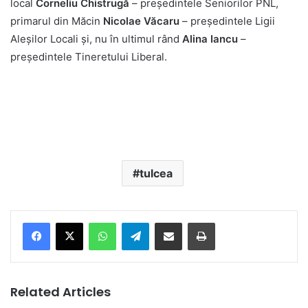
local
Corneliu Chistrugă
– preşedintele Seniorilor PNL,
primarul din Măcin
Nicolae Văcaru
– preşedintele Ligii
Aleşilor Locali şi, nu în ultimul rând
Alina Iancu
–
preşedintele Tineretului Liberal.
tulcea
Facebook
X
WhatsApp
Telegram
Share via Email
Print
Related Articles