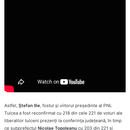
Astfel,
Ştefan Ilie
, fostul şi viitorul preşedinte al PNL
Tulcea a fost reconfirmat cu 218 din cele 221 de voturi ale
liberalilor tulceni prezenţi la conferinţa judeţeană, în timp
ce subprefectul
Nicolae Topoleanu
cu 203 din 221 şi