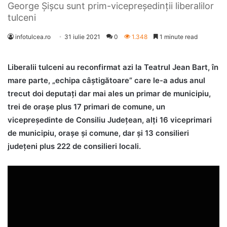
George Şişcu sunt prim-vicepreşedinţii liberalilor
tulceni
infotulcea.ro
31 iulie 2021
0
1.348
1 minute read
Liberalii tulceni au reconfirmat azi la Teatrul Jean Bart, în
mare parte, „echipa câştigătoare” care le-a adus anul
trecut doi deputaţi dar mai ales un primar de municipiu,
trei de oraşe plus 17 primari de comune, un
vicepreşedinte de Consiliu Judeţean, alţi 16 viceprimari
de municipiu, oraşe şi comune, dar şi 13 consilieri
judeţeni plus 222 de consilieri locali.