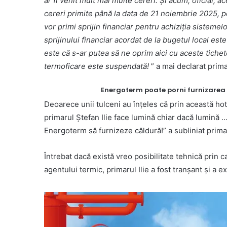
ar fi venit mult mai multe cereri. Și acum, oficial, a
cereri primite până la data de 21 noiembrie 2025, p
vor primi sprijin financiar pentru achiziția sistemelo
sprijinului financiar acordat de la bugetul local es
este că s-ar putea să ne oprim aici cu aceste tiche
termoficare este suspendată!
” a mai declarat prima
Energoterm poate porni furnizarea a
Deoarece unii tulceni au înțeles că prin această hotă
primarul Ștefan Ilie face lumină chiar dacă lumină 
Energoterm să furnizeze căldură!” a subliniat prima
Întrebat dacă există vreo posibilitate tehnică prin
agentului termic, primarul Ilie a fost tranșant și a ex