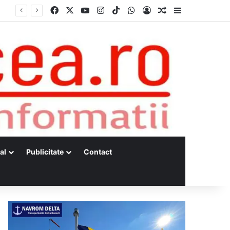
Facebook
X
YouTube
Instagram
TikTok
WhatsApp
Log In
Random Article
Sidebar
al
Publicitate
Contact