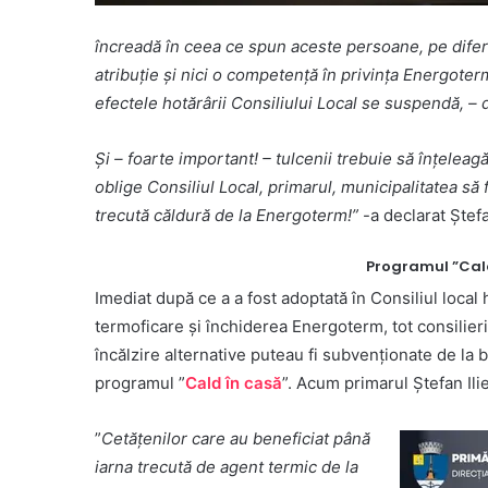
încreadă în ceea ce spun aceste persoane, pe diferit
atribuție și nici o competență în privința Energoter
efectele hotărârii Consiliului Local se suspendă, – 
Și – foarte important! – tulcenii trebuie să înțeleag
oblige Consiliul Local, primarul, municipalitatea să
trecută căldură de la Energoterm!”
-a declarat Ștefa
Programul ”Cald 
Imediat după ce a a fost adoptată în Consiliul local 
termoficare și închiderea Energoterm, tot consilieri
încălzire alternative puteau fi subvenționate de la 
programul ”
Cald în casă
”. Acum primarul Ștefan Ili
”
Cetățenilor care au beneficiat până
iarna trecută de agent termic de la