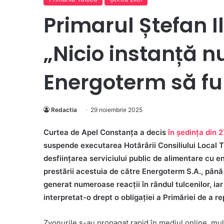
Primarul Ștefan I
„Nicio instanță n
Energoterm să fu
Redactia
29 noiembrie 2025
Curtea de Apel Constanța a decis
în ședința din 
suspende executarea Hotărârii Consiliului Local T
desființarea serviciului public de alimentare cu e
prestării acestuia de către Energoterm S.A., până 
generat numeroase reacții în rândul tulcenilor, iar
interpretat-o drept o obligației a Primăriei de a r
Zvonurile s-au propagat rapid în mediul online, mulț