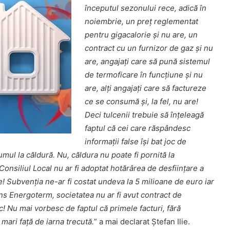
începutul sezonului rece, adică în
noiembrie, un preț reglementat
pentru gigacalorie și nu are, un
contract cu un furnizor de gaz și nu
are, angajați care să pună sistemul
de termoficare în funcțiune și nu
are, alți angajați care să factureze
ce se consumă și, la fel, nu are!
Deci tulcenii trebuie să înțeleagă
faptul că cei care răspândesc
informații false își bat joc de
umul la căldură. Nu, căldura nu poate fi pornită la
 Consiliul Local nu ar fi adoptat hotărârea de desființare a
e! Subvenția ne-ar fi costat undeva la 5 milioane de euro iar
ns Energoterm, societatea nu ar fi avut contract de
c! Nu mai vorbesc de faptul că primele facturi, fără
 mari față de iarna trecută.
” a mai declarat Ștefan Ilie.