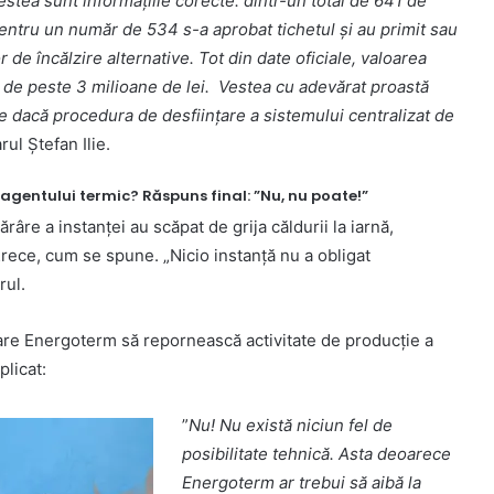
cestea sunt informațiile corecte: dintr-un total de 641 de
entru un număr de 534 s-a aprobat tichetul și au primit sau
r de încălzire alternative. Tot din date oficiale, valoarea
te de peste 3 milioane de lei. Vestea cu adevărat proastă
te dacă procedura de desființare a sistemului centralizat de
rul Ștefan Ilie.
gentului termic? Răspuns final: ”Nu, nu poate!”
râre a instanței au scăpat de grija căldurii la iarnă,
…rece, cum se spune. „Nicio instanță nu a obligat
rul.
 care Energoterm să repornească activitate de producție a
plicat:
”
Nu! Nu există niciun fel de
posibilitate tehnică. Asta deoarece
Energoterm ar trebui să aibă la