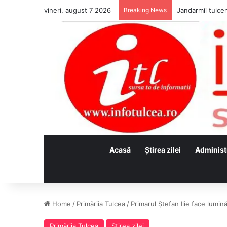
vineri, august 7 2026
Breaking News
Jandarmii tulcen
Acasă
Ştirea zilei
Administ
Home
/
Primăriia Tulcea
/
Primarul Ștefan Ilie face lumin
Primăriia Tulcea
Ştirea zilei