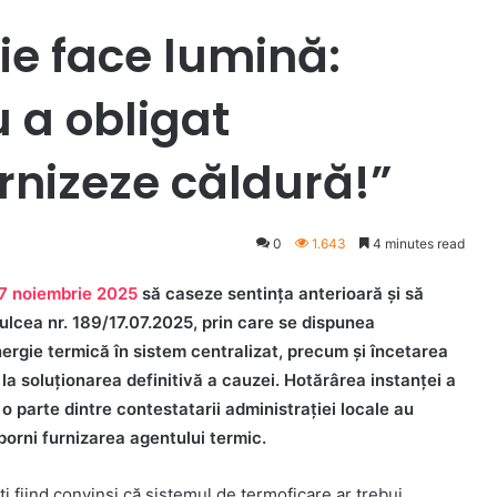
lie face lumină:
u a obligat
rnizeze căldură!”
0
1.643
4 minutes read
27 noiembrie 2025
să caseze sentința anterioară și să
ulcea nr. 189/17.07.2025, prin care se dispunea
nergie termică în sistem centralizat, precum și încetarea
la soluționarea definitivă a cauzei. Hotărârea instanței a
 o parte dintre contestatarii administrației locale au
eporni furnizarea agentului termic.
i fiind convinși că sistemul de termoficare ar trebui