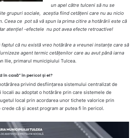
un apel către tulceni să nu se
e grupuri sociale, aceștia fiind cetățeni care nu au nicio
m. Ceea ce pot să vă spun la prima citire a hotărârii este că
dar atenție! -efectele nu pot avea efecte retroactive!
ă faptul că nu există vreo hotărâre a vreunei instanțe care să
 furnizeze agent termic cetățenilor care au avut până iarna
n Ilie, primarul municipiului Tulcea.
în casă” în pericol și el?
hotărârea privind desființarea sistemului centralizat de
i locali au adoptat o hotărâre prin care sistemele de
bugetul local prin acordarea unor tichete valorice prin
e crede că și acest program ar putea fi în pericol.