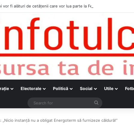
i vor fi alături de cetățenii care vor lua parte la Festivalul Folk Țestos
raţie
Electorale
Politică
Social
Utile
Fotb
Search
for
ă: „Nicio instanță nu a obligat Energoterm să furnizeze căldură!”