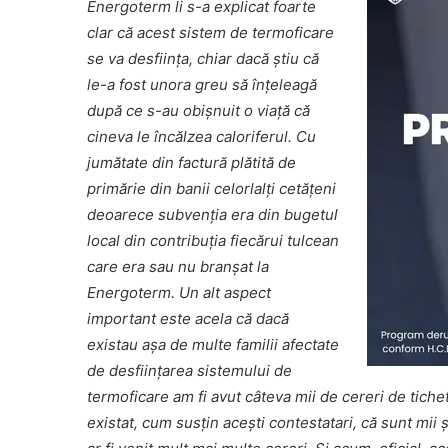
Energoterm li s-a explicat foarte
clar că acest sistem de termoficare
se va desființa, chiar dacă știu că
le-a fost unora greu să înțeleagă
după ce s-au obișnuit o viață că
cineva le încălzea caloriferul. Cu
jumătate din factură plătită de
primărie din banii celorlalți cetățeni
deoarece subvenția era din bugetul
local din contribuția fiecărui tulcean
care era sau nu branșat la
Energoterm. Un alt aspect
important este acela că dacă
existau așa de multe familii afectate
de desființarea sistemului de
termoficare am fi avut câteva mii de cereri de tichet
existat, cum susțin acești contestatari, că sunt mii