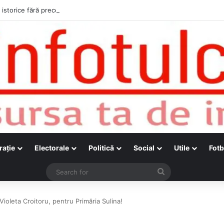
raţie
Electorale
Politică
Social
Utile
Fotb
Search
for
Violeta Croitoru, pentru Primăria Sulina!