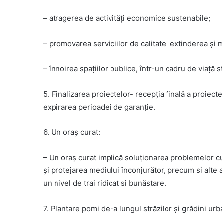
– atragerea de activități economice sustenabile;
– promovarea serviciilor de calitate, extinderea și 
– înnoirea spațiilor publice, într-un cadru de viață st
5. Finalizarea proiectelor- recepția finală a proiect
expirarea perioadei de garanţie.
6. Un oraș curat:
– Un oraș curat implică soluționarea problemelor cu 
și protejarea mediului înconjurător, precum si alte 
un nivel de trai ridicat si bunăstare.
7. Plantare pomi de-a lungul străzilor și grădini urb