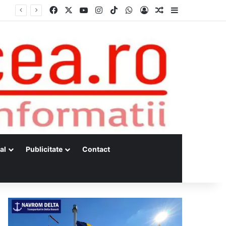
Facebook
X
YouTube
Instagram
TikTok
WhatsApp
Log In
Random Article
Sidebar
Dunărea, la minime istorice fără precedent Măsuri de intervenție pentru menținerea debitelor minime, necesare pentru producția de energie nucleară
al
Publicitate
Contact