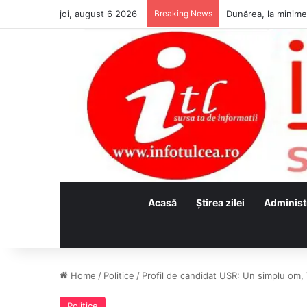
joi, august 6 2026
Breaking News
Acasă
Ştirea zilei
Administ
Home
/
Politice
/
Profil de candidat USR: Un simplu om, 
Politice