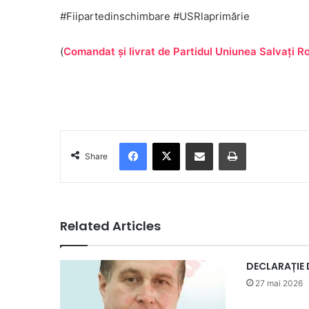
#Fiipartedinschimbare #USRlaprimărie
(
Comandat și livrat de Partidul Uniunea Salvați 
Facebook
X
Share via Email
Print
Share
Related Articles
DECLARAȚIE 
27 mai 2026