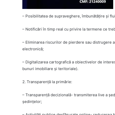
– Posibilitatea de supraveghere, îmbunătățire și flu
– Notificări în timp real cu privire la termene ce tr
– Eliminarea riscurilor de pierdere sau distrugere
electronică;
– Digitalizarea cartografică a obiectivelor de interes
bunuri imobiliare și teritoriale).
2. Transparență la primărie:
– Transparență decizională- transmiterea live a ședi
ședințelor;
– Activități publice desfășurate online- reducerea bi