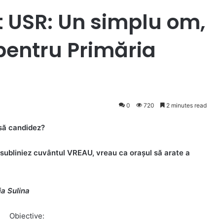
t USR: Un simplu om,
 pentru Primăria
0
720
2 minutes read
 să candidez?
i subliniez cuvântul VREAU, vreau ca orașul să arate a
a Sulina
Obiective: