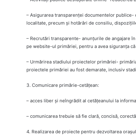
– Asigurarea transparenței documentelor publice- c
localitate, precum și hotărâri de consiliu, dispoziții
– Recrutări transparente- anunțurile de angajare în 
pe website-ul primăriei, pentru a avea siguranța că
– Urmărirea stadiului proiectelor primăriei- primăr
proiectele primăriei au fost demarate, inclusiv stad
3. Comunicare primărie-cetățean:
– acces liber și neîngrădit al cetățeanului la informa
– comunicarea trebuie să fie clară, concisă, corectă
4. Realizarea de proiecte pentru dezvoltarea orașul