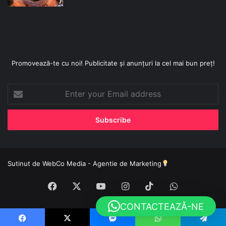
Promovează-te cu noi! Publicitate și anunțuri la cel mai bun preț!
Enter
your
Email
address
Sutinut de
WebCo Media - Agentie de Marketing
Facebook
X
YouTube
Instagram
TikTok
WhatsApp
CONTACTEAZĂ-NE