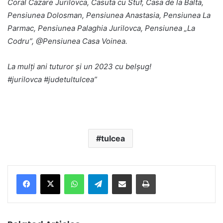
Coral Cazare Jurilovca, Casuta cu Stuf, Casa de la Balta,
Pensiunea Dolosman, Pensiunea Anastasia, Pensiunea La
Parmac, Pensiunea Palaghia Jurilovca, Pensiunea „La
Codru”, @Pensiunea Casa Voinea.
La mulți ani tuturor și un 2023 cu belșug!
#jurilovca #judetultulcea”
tulcea
Facebook
X
WhatsApp
Telegram
Share via Email
Print