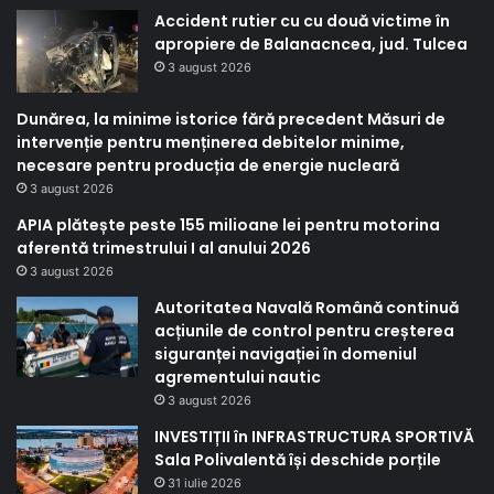
Accident rutier cu cu două victime în
apropiere de Balanacncea, jud. Tulcea
3 august 2026
Dunărea, la minime istorice fără precedent Măsuri de
intervenție pentru menținerea debitelor minime,
necesare pentru producția de energie nucleară
3 august 2026
APIA plătește peste 155 milioane lei pentru motorina
aferentă trimestrului I al anului 2026
3 august 2026
Autoritatea Navală Română continuă
acțiunile de control pentru creșterea
siguranței navigației în domeniul
agrementului nautic
3 august 2026
INVESTIȚII în INFRASTRUCTURA SPORTIVĂ
Sala Polivalentă își deschide porțile
31 iulie 2026