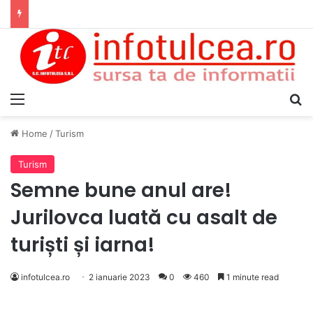
Aflat în concediu, un jandarm tulcean a intervenit pentru acordarea primului ajutor unei tinere implicate într-un accident rutier
Menu
S
Home
/
Turism
Turism
Semne bune anul are!
Jurilovca luată cu asalt de
turiști și iarna!
infotulcea.ro
2 ianuarie 2023
0
460
1 minute read