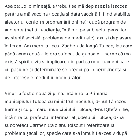
Așa că: Joi dimineață, a trebuit să mă deplasez la Isaccea
pentru a mă vaccina (locația și data vaccinării fiind stabilite
aleatoriu, conform programării online); după program de
audiențe (petiții, audiențe, întâlniri pe subiectul pensiilor,
asistență socială, probleme de mediu etc), dar și deplasare
în teren. Am mers la Lacul Zaghen de lângă Tulcea, lac care
până acum două zile era sufocat de gunoaie – noroc că mai
există spirit civic și implicare din partea unor oameni care
cu pasiune și determinare se preocupă în permanență și
de interesele mediului înconjurător.
Vineri a fost o nouă zi plină: întâlnire la Primăria
municipiului Tulcea cu ministrul mediului, d-nul Tánczos
Barna și cu primarul municipiului Tulcea, d-nul Ștefan Ilie;
întâlnire cu prefectul interimar al județului Tulcea, d-na
subprefect Carmen Caloianu (discuții referitoare la
problema șacalilor, specie care s-a înmulțit excesiv după