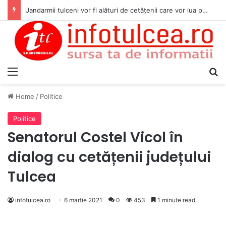
Jandarmii tulceni vor fi alături de cetățenii care vor lua parte la Festivalul Folk Țestos
Menu
S
Home
/
Politice
Politice
Senatorul Costel Vicol în
dialog cu cetățenii județului
Tulcea
infotulcea.ro
6 martie 2021
0
453
1 minute read