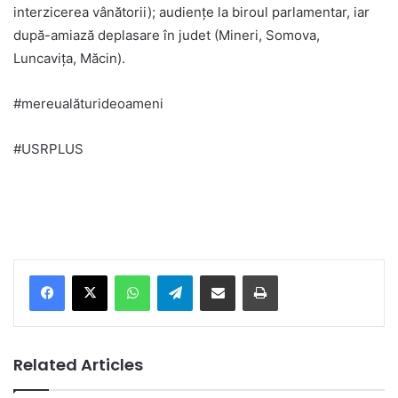
interzicerea vânătorii); audiențe la biroul parlamentar, iar
după-amiază deplasare în judet (Mineri, Somova,
Luncavița, Măcin).
#mereualăturideoameni
#USRPLUS
Facebook
X
WhatsApp
Telegram
Share via Email
Print
Related Articles