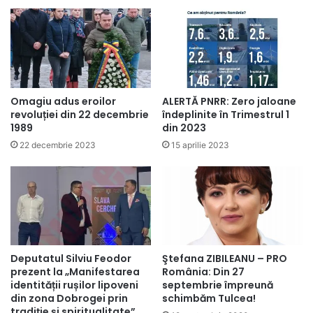
Omagiu adus eroilor
ALERTĂ PNRR: Zero jaloane
revoluției din 22 decembrie
îndeplinite în Trimestrul 1
1989
din 2023
22 decembrie 2023
15 aprilie 2023
Deputatul Silviu Feodor
Ştefana ZIBILEANU – PRO
prezent la „Manifestarea
România: Din 27
identității rușilor lipoveni
septembrie împreună
din zona Dobrogei prin
schimbăm Tulcea!
tradiție și spiritualitate”