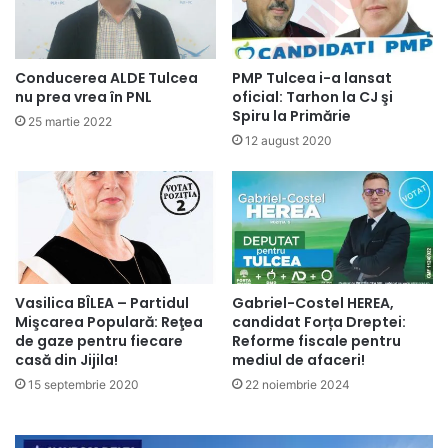
Conducerea ALDE Tulcea
PMP Tulcea i-a lansat
nu prea vrea în PNL
oficial: Tarhon la CJ şi
Spiru la Primărie
25 martie 2022
12 august 2020
Vasilica BÎLEA – Partidul
Gabriel-Costel HEREA,
Mişcarea Populară: Reţea
candidat Forța Dreptei:
de gaze pentru fiecare
Reforme fiscale pentru
casă din Jijila!
mediul de afaceri!
15 septembrie 2020
22 noiembrie 2024