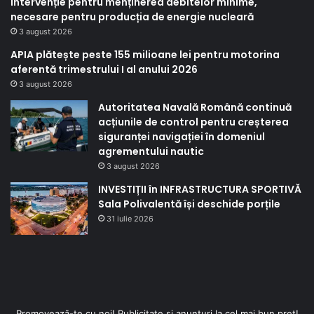
intervenție pentru menținerea debitelor minime,
necesare pentru producția de energie nucleară
3 august 2026
APIA plătește peste 155 milioane lei pentru motorina
aferentă trimestrului I al anului 2026
3 august 2026
Autoritatea Navală Română continuă
acțiunile de control pentru creșterea
siguranței navigației în domeniul
agrementului nautic
3 august 2026
INVESTIȚII în INFRASTRUCTURA SPORTIVĂ
Sala Polivalentă își deschide porțile
31 iulie 2026
Promovează-te cu noi! Publicitate și anunțuri la cel mai bun preț!