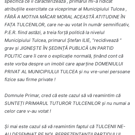
specifică ce îl caracterizează , primarul mi-a ridicat
atribuțiile exercitate ca viceprimar al Municipiului Tulcea ,
FĂRĂ A MOTIVA MĂCAR MORAL ACEASTĂ ATITUDINE ÎN
FAȚA TULCENILOR, care ne-au votat în număr semnificativ,
P.E.R. fiind astăzi, a treia forță politică la nivelul
Municipiului Tulcea, primarul Ștefan ILIE, ”recidivează ”
grav și JIGNEȘTE ÎN ȘEDINȚĂ PUBLICĂ UN PARTID
POLITIC care îi cere o explicație normală, ținând cont că
este vorba despre un imobil care aparține DOMENIULUI
PRIVAT AL MUNICIPIULUI TULCEA și nu vre-unei persoane
fizice sau firme private !
Domnule Primar, cred că este cazul să vă reamintim că
SUNTEȚI PRIMARUL TUTUROR TULCENILOR și nu numai a
celor care v-au votat !
Și mai este cazul să vă reamintim faptul că TULCENII NE-
AU DESEMNAT PE NOI, REPREZENTANȚII PARTIDULUI