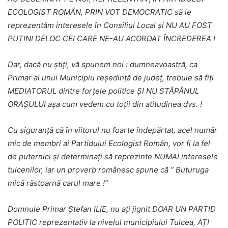
ECOLOGIST ROMÂN, PRIN VOT DEMOCRATIC să le
reprezentăm interesele în Consiliul Local și NU AU FOST
PUȚINI DELOC CEI CARE NE-AU ACORDAT ÎNCREDEREA !
Dar, dacă nu știți, vă spunem noi : dumneavoastră, ca
Primar al unui Municipiu reședință de județ, trebuie să fiți
MEDIATORUL dintre forțele politice ȘI NU STĂPÂNUL
ORAȘULUI așa cum vedem cu toții din atitudinea dvs. !
Cu siguranță că în viitorul nu foarte îndepărtat, acel număr
mic de membri ai Partidului Ecologist Român, vor fi la fel
de puternici și determinați să reprezinte NUMAI interesele
tulcenilor, iar un proverb românesc spune că ” Buturuga
mică răstoarnă carul mare !”
Domnule Primar Ștefan ILIE, nu ați jignit DOAR UN PARTID
POLITIC reprezentativ la nivelul municipiului Tulcea, AȚI