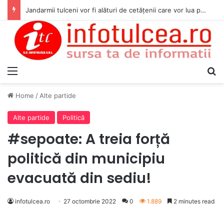
Jandarmii tulceni vor fi alături de cetățenii care vor lua parte la Festivalul Folk Țestos
Menu
S
Home
/
Alte partide
Alte partide
Politică
#sepoate: A treia forță
politică din municipiu
evacuată din sediu!
infotulcea.ro
27 octombrie 2022
0
1.889
2 minutes read