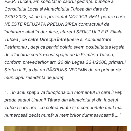
P.E.R. Tulcea, am solicitat în cadrul ședinței publice a
Consiliului Local al Municipiului Tulcea din data de
27.10.2022, să ne fie prezentat MOTIVUL REAL pentru care
NE ESTE REFUZATĂ PRELUNGIREA contractului de
închiriere aflat în derulare, aferent SEDIULUI P.E.R. Filiala
Tulcea , de către Direcția Întreținere și Administrare
Patrimoniu , deși ca partid politic avem posibilitatea legală
de a închiria contra-cost spațiu de la Primăria Tulcea,
conform prevederilor art. 26 din Legea 334/2006, primarul
Ștefan ILIE, a dat un RĂSPUNS NEDEMN de un primar de
municipiu reședință de județ:
” … în acel spațiu va funcționa din momentul în care îl veți
preda sediul Uniunii Tătare din Municipiul și din județul
Tulcea care are ….o colectivitate și o comunitate mult mai
numeroasă decât numărul membrilor dumneavoastră … ”