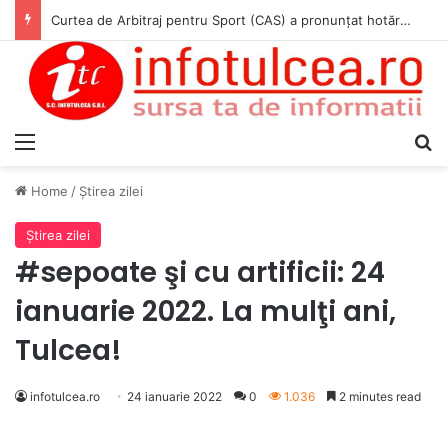
Curtea de Arbitraj pentru Sport (CAS) a pronunțat hotărârea în cauza WADA v. ANAD & Matei Cosmin Gabriel
Menu
S
Home
/
Ştirea zilei
Ştirea zilei
#sepoate şi cu artificii: 24
ianuarie 2022. La mulţi ani,
Tulcea!
infotulcea.ro
24 ianuarie 2022
0
1.036
2 minutes read