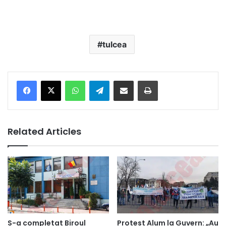
tulcea
Facebook
X
WhatsApp
Telegram
Share via Email
Print
Related Articles
S-a completat Biroul
Protest Alum la Guvern: „Au