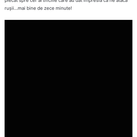
plecat spre cer artificiile care au dat impresia că ne atacă
ruşii…mai bine de zece minute!