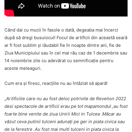
Când dai cu mucii în fasole o dată, degeaba mai încerci
după să dregi busuiocul! Focul de artificii din această seară
ar fi fost sublim şi lăudabil fie în noapte dintre ani, fie de
Ziua Municipiului sau în cel mai rău caz de 1 decembrie sau
14 noiembrie zile cu adevărat cu semnificaţie pentru
aceste meleaguri.
Cum era şi firesc, reacţiile nu au întâziat să apară!
„
Artificiile care nu au fost deloc potrivite de Revelion 2022
desi spectacole de artificii erau pe tot mapamondul ,au fost
foarte bine venite de ziua Unirii Mici in Tulcea .Măcar au
văzut ceva putinii tulceni adunați pe ger in piata civica sau
de la ferestre .Au fost mai multi tulceni in piata civica la