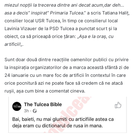
miezul nopții la trecerea dintre ani decat acum,dar deh…
asa a decis” inspirat” Primaria Tulcea
.” a scris Tatiana Haliţ,
consilier local USR Tulcea, în timp ce consilierul local
Lavinia Vizauer de la PSD Tulcea a punctat scurt şi la
obiect, ca să priceapă orice ţăran: „
Aşa e la oraş, cu
artificii!
„.
Sunt doar două dintre reacţiile oamenilor publici cu privire
la inspiraţia organizatorilor de a marca această sfântă zi de
24 ianuarie cu un mare foc de artificii în contextul în care
orice pocnitură azi ne poate face să credem că ne atacă
ruşii, aşa cum bine a comentat cineva.