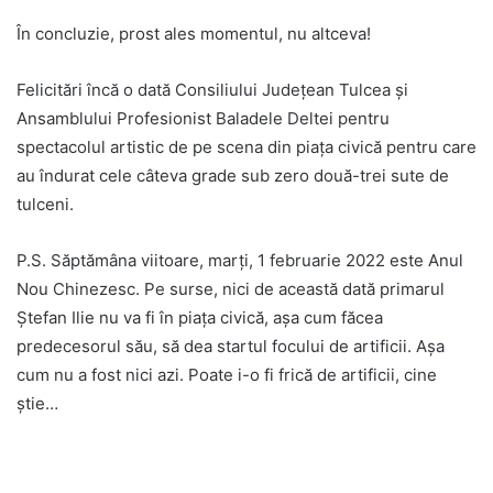
În concluzie, prost ales momentul, nu altceva!
Felicitări încă o dată Consiliului Judeţean Tulcea şi
Ansamblului Profesionist Baladele Deltei pentru
spectacolul artistic de pe scena din piaţa civică pentru care
au îndurat cele câteva grade sub zero două-trei sute de
tulceni.
P.S. Săptămâna viitoare, marţi, 1 februarie 2022 este Anul
Nou Chinezesc. Pe surse, nici de această dată primarul
Ştefan Ilie nu va fi în piaţa civică, aşa cum făcea
predecesorul său, să dea startul focului de artificii. Aşa
cum nu a fost nici azi. Poate i-o fi frică de artificii, cine
ştie…