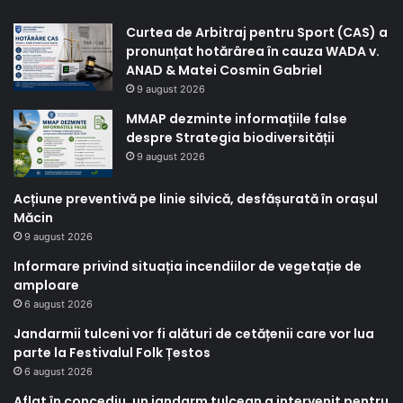
Curtea de Arbitraj pentru Sport (CAS) a
pronunțat hotărârea în cauza WADA v.
ANAD & Matei Cosmin Gabriel
9 august 2026
MMAP dezminte informațiile false
despre Strategia biodiversității
9 august 2026
Acțiune preventivă pe linie silvică, desfășurată în orașul
Măcin
9 august 2026
Informare privind situația incendiilor de vegetație de
amploare
6 august 2026
Jandarmii tulceni vor fi alături de cetățenii care vor lua
parte la Festivalul Folk Țestos
6 august 2026
Aflat în concediu, un jandarm tulcean a intervenit pentru