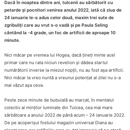
Dacă în noaptea dintre ani, tulcenii au sărbătorit cu
petarde şi pocnitori venirea anului 2022, iată că ziua de
24 ianuarie le-a adus celor două, maxim trei sute de
zgribuliţi care au vrut s-o vadă şi pe Paula Seling
cântând la -4 grade, un foc de artificii de aproape 10
minute.
Nici măcar pe vremea lui Hogea, dacă ţineţi minte acel
primar care nu rata niciun revelion şi dădea startul
numărătorii inverse la miezul nopţii, nu au fost aşa artificii.
Nici măcar la vreo nuntă a vreunui potenţat al zilei nu s-a
mai văzut aşa ceva.
Peste zece minute de bubuială au marcat, în mentalul
colectiv al minţilor luminate din Tulcea, cea mai mare
sărbătoare a anului 2022 de până acum – 24 ianuarie 2022.
De pe acoperişul fostului magazin universal Diana au