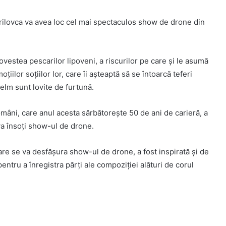
 Jurilovca va avea loc cel mai spectaculos show de drone din
estea pescarilor lipoveni, a riscurilor pe care și le asumă
oțiilor soțiilor lor, care îi așteaptă să se întoarcă teferi
zelm sunt lovite de furtună.
români, care anul acesta sărbătorește 50 de ani de carieră, a
a însoți show-ul de drone.
re se va desfășura show-ul de drone, a fost inspirată și de
pentru a înregistra părți ale compoziției alături de corul