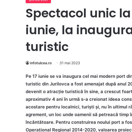
Spectacol unic la 
iunie, la inaugur
turistic
infotulcea.ro
31 mai 2023
Pe 17 iunie se va inaugura cel mai modern port din
turistic din Jurilovca a fost amenajat după anul 2
devenit o atracție turistică în sine, a crescut fo
aproximativ 4 ani în urmă s-a creionat ideea const
acostare pentru localnici, turiști și, nu în ultimul
agrement, un loc unde oamenii să petreacă timp în
încântătoare. Pentru construirea noului port a fo
Operațional Regional 2014-2020, valoarea proiectu