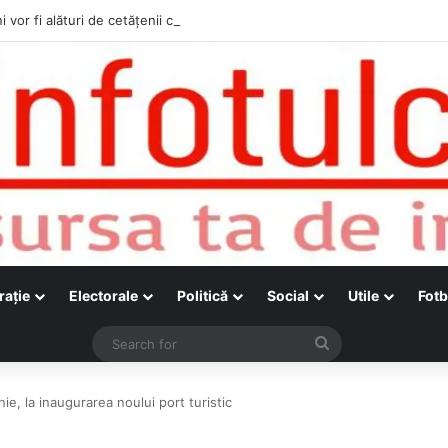
i vor fi alături de cetățenii care vor lua parte la Festivalul Folk Țestos
raţie
Electorale
Politică
Social
Utile
Fotb
Search
for
nie, la inaugurarea noului port turistic