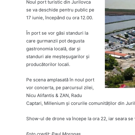
Noul port turistic din Jurilovca
se va deschide pentru public pe
17 iunie, începând cu ora 12.00.
În port se vor găsi standuri la
care gurmanzii pot degusta
gastronomia locală, dar și
standuri ale meșteșugarilor și
producătorilor locali.
Pe scena amplasată în noul port
vor concerta, pe parcursul zilei,
Nicu Alifantis & ZAN, Radu
Captari, Millenium și corurile comunităților din Juri
Show-ul de drone va începe la ora 22, iar seara se va
Foto credit: Paul Moronaș