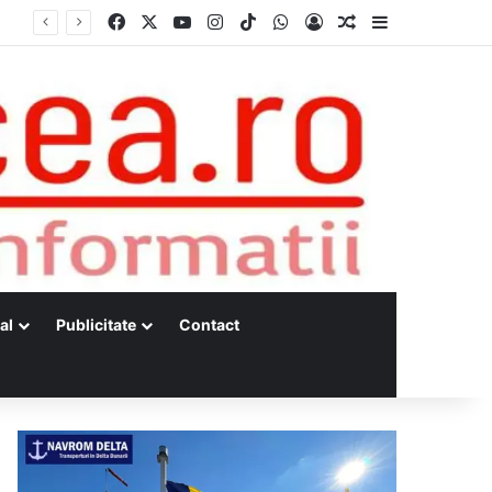
Facebook
X
YouTube
Instagram
TikTok
WhatsApp
Log In
Random Article
Sidebar
al
Publicitate
Contact