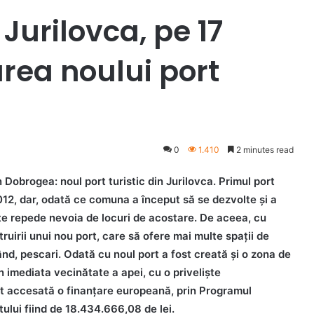
Jurilovca, pe 17
area noului port
0
1.410
2 minutes read
 Dobrogea: noul port turistic din Jurilovca. Primul port
012, dar, odată ce comuna a început să se dezvolte și a
arte repede nevoia de locuri de acostare. De aceea, cu
ruirii unui nou port, care să ofere mai multe spații de
 rând, pescari. Odată cu noul port a fost creată și o zona de
 imediata vecinătate a apei, cu o priveliște
st accesată o finanțare europeană, prin Programul
lui fiind de 18.434.666,08 de lei.