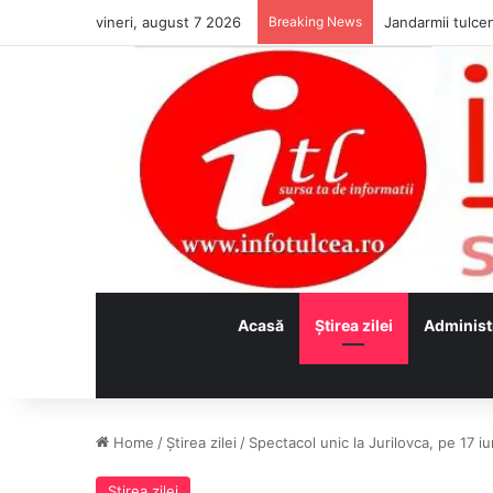
vineri, august 7 2026
Breaking News
Jandarmii tulcen
Acasă
Ştirea zilei
Administ
Home
/
Ştirea zilei
/
Spectacol unic la Jurilovca, pe 17 iu
Ştirea zilei