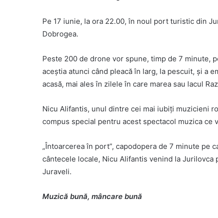
Pe 17 iunie, la ora 22.00, în noul port turistic din
Dobrogea.
Peste 200 de drone vor spune, timp de 7 minute, pov
aceștia atunci când pleacă în larg, la pescuit, și a em
acasă, mai ales în zilele în care marea sau lacul Ra
Nicu Alifantis, unul dintre cei mai iubiți muzicieni 
compus special pentru acest spectacol muzica ce v
„Întoarcerea în port”, capodopera de 7 minute pe ca
cântecele locale, Nicu Alifantis venind la Jurilovca 
Juraveli.
Muzică bună, mâncare bună