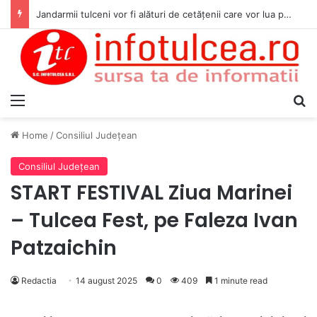
Jandarmii tulceni vor fi alături de cetățenii care vor lua parte la Festivalul Folk Țestos
Menu
S
Home
/
Consiliul Judeţean
Consiliul Judeţean
START FESTIVAL Ziua Marinei
– Tulcea Fest, pe Faleza Ivan
Patzaichin
Redactia
14 august 2025
0
409
1 minute read