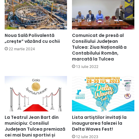
Noua Sală Polivalentă
Comunicat de presă al
„crește” văzând cu ochii
Consiliului Județean
Tulcea: Ziua Națională a
22 martie 2024
Contabilului Român,
marcată la Tulcea
13 iulie 2022
La Teatrul Jean Bart din
Lista artiștilor invitați la
municipiu: Consiliul
inaugurarea falezei la
Județean Tulcea premiază
Delta Waves Fest!
cei mai buni sportivi și
12 iulie 2023