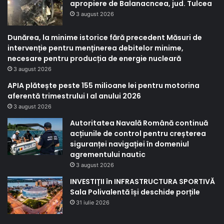
apropiere de Balanacncea, jud. Tulcea
3 august 2026
Dunărea, la minime istorice fără precedent Măsuri de
intervenție pentru menținerea debitelor minime,
necesare pentru producția de energie nucleară
3 august 2026
APIA plătește peste 155 milioane lei pentru motorina
aferentă trimestrului I al anului 2026
3 august 2026
Autoritatea Navală Română continuă
acțiunile de control pentru creșterea
siguranței navigației în domeniul
agrementului nautic
3 august 2026
INVESTIȚII în INFRASTRUCTURA SPORTIVĂ
Sala Polivalentă își deschide porțile
31 iulie 2026