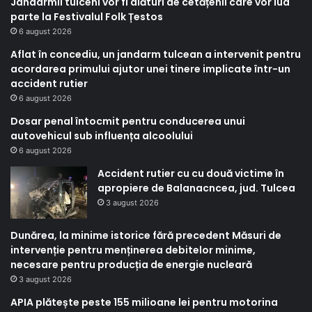
Jandarmii tulceni vor fi alături de cetățenii care vor lua
parte la Festivalul Folk Țestos
6 august 2026
Aflat în concediu, un jandarm tulcean a intervenit pentru
acordarea primului ajutor unei tinere implicate într-un
accident rutier
6 august 2026
Dosar penal întocmit pentru conducerea unui
autovehicul sub influența alcoolului
6 august 2026
Accident rutier cu cu două victime în
apropiere de Balanacncea, jud. Tulcea
3 august 2026
Dunărea, la minime istorice fără precedent Măsuri de
intervenție pentru menținerea debitelor minime,
necesare pentru producția de energie nucleară
3 august 2026
APIA plătește peste 155 milioane lei pentru motorina