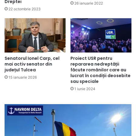
Dreptei
26 ianuarie 2022
22 octombrie 2023
Senatorul Ionel Carp, cel
Proiect USR pentru
mai activ senator din
repararea nedreptății
județul Tulcea
făcute românilor care au
lucrat în condiții deosebite
15 ianuarie 2026
sau speciale
1 iunie 2024