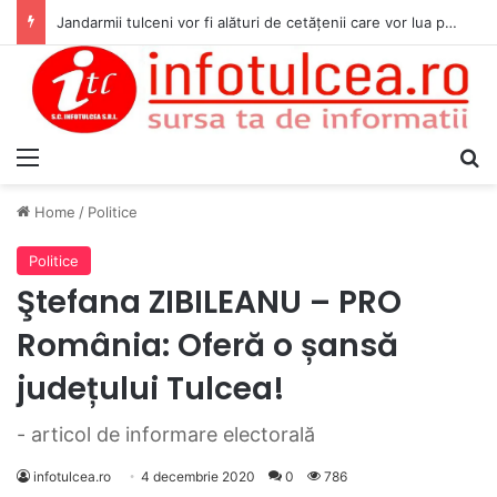
Jandarmii tulceni vor fi alături de cetățenii care vor lua parte la Festivalul Folk Țestos
Menu
S
Home
/
Politice
Politice
Ştefana ZIBILEANU – PRO
România: Oferă o șansă
județului Tulcea!
- articol de informare electorală
infotulcea.ro
4 decembrie 2020
0
786