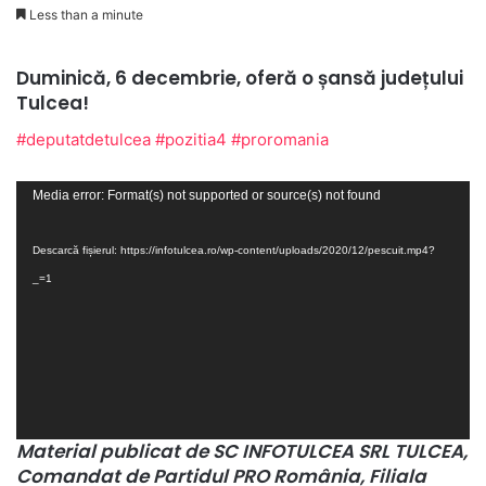
Less than a minute
Duminică, 6 decembrie, oferă o șansă județului
Tulcea!
#deputatdetulcea
#pozitia4
#proromania
Player
Media error: Format(s) not supported or source(s) not found
video
Descarcă fișierul: https://infotulcea.ro/wp-content/uploads/2020/12/pescuit.mp4?
_=1
Material publicat de SC INFOTULCEA SRL TULCEA,
Comandat de Partidul PRO România, Filiala