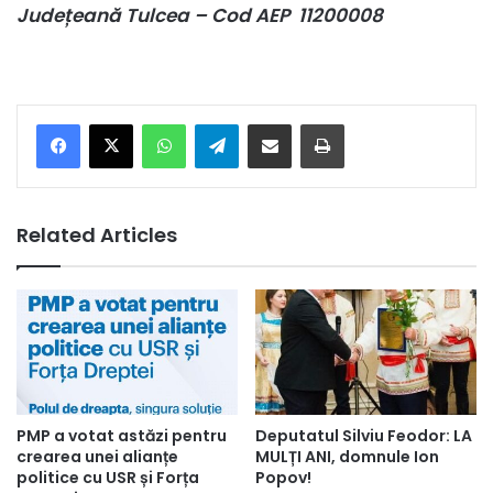
Județeană Tulcea – Cod AEP 11200008
Facebook
X
WhatsApp
Telegram
Share via Email
Print
Related Articles
PMP a votat astăzi pentru
Deputatul Silviu Feodor: LA
crearea unei alianțe
MULȚI ANI, domnule Ion
politice cu USR și Forța
Popov!