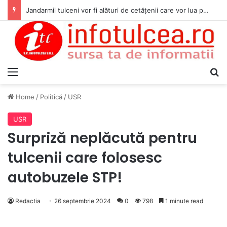
Jandarmii tulceni vor fi alături de cetățenii care vor lua parte la Festivalul Folk Țestos
Menu
S
Home
/
Politică
/
USR
USR
Surpriză neplăcută pentru
tulcenii care folosesc
autobuzele STP!
Redactia
26 septembrie 2024
0
798
1 minute read