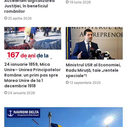
Accelerăm digitalizarea
19 iunie 2026
Justiției, în beneficiul
românilor
25 aprilie 2026
24 ianuarie 1859, Mica
Ministrul USR al Economiei,
Unire– Unirea Principatelor
Radu Miruță, taie „rentele
Române: un prim pas spre
speciale”!
Marea Unire de la 1
12 septembrie 2025
decembrie 1918
24 ianuarie 2026