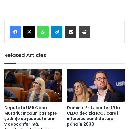
Facebook
X
WhatsApp
Telegram
Share via Email
Print
Related Articles
Deputata USR Oana
Dominic Fritz contestă la
Murariu: Încă un pas spre
CEDO decizia ICCJ care îi
ședințe de judecată prin
interzice candidatura
videoconferință.
până în 2030