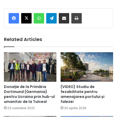
Facebook
X
WhatsApp
Telegram
Share via Email
Print
Related Articles
Donație de la Primăria
(VIDEO) Studiu de
Dortmund (Germania)
fezabilitate pentru
pentru Ucraina prin hub-ul
amenajarea portului și
umanitar de la Tulcea!
falezei
23 noiembrie 2022
30 aprilie 2026