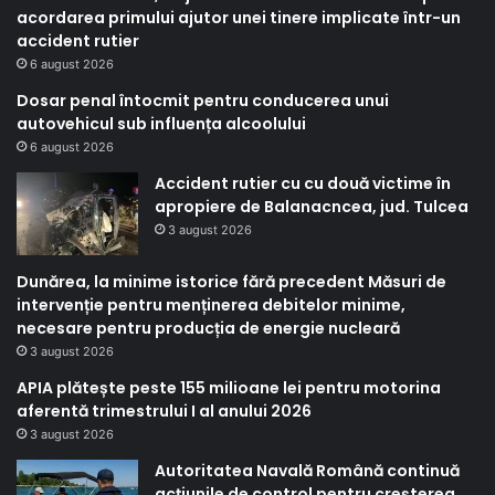
acordarea primului ajutor unei tinere implicate într-un
accident rutier
6 august 2026
Dosar penal întocmit pentru conducerea unui
autovehicul sub influența alcoolului
6 august 2026
Accident rutier cu cu două victime în
apropiere de Balanacncea, jud. Tulcea
3 august 2026
Dunărea, la minime istorice fără precedent Măsuri de
intervenție pentru menținerea debitelor minime,
necesare pentru producția de energie nucleară
3 august 2026
APIA plătește peste 155 milioane lei pentru motorina
aferentă trimestrului I al anului 2026
3 august 2026
Autoritatea Navală Română continuă
acțiunile de control pentru creșterea