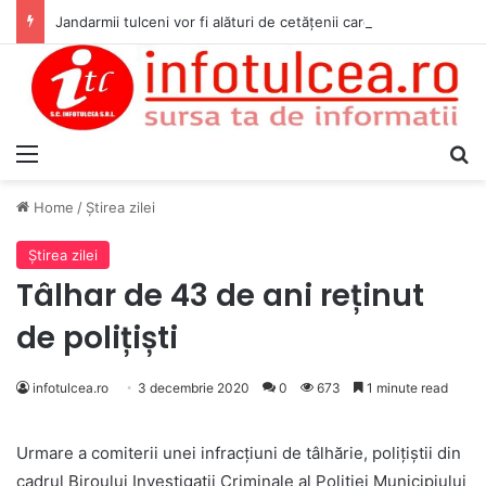
Jandarmii tulceni vor fi alături de cetățenii care vor lua parte la Festivalul Folk Țestos
Menu
S
Home
/
Ştirea zilei
Ştirea zilei
Tâlhar de 43 de ani reținut
de polițiști
infotulcea.ro
3 decembrie 2020
0
673
1 minute read
Urmare a comiterii unei infracțiuni de tâlhărie, polițiștii din
cadrul Biroului Investigații Criminale al Poliției Municipiului