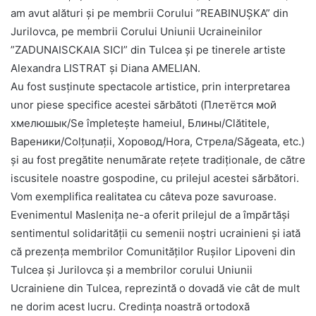
am avut alături și pe membrii Corului ”REABINUȘKA” din
Jurilovca, pe membrii Corului Uniunii Ucraineinilor
”ZADUNAISCKAIA SICI” din Tulcea și pe tinerele artiste
Alexandra LISTRAT și Diana AMELIAN.
Au fost susținute spectacole artistice, prin interpretarea
unor piese specifice acestei sărbătoti (Плетётся мой
хмелюшык/Se împletește hameiul, Блины/Clătitele,
Вареники/Colțunații, Хоровод/Hora, Стрела/Săgeata, etc.)
și au fost pregătite nenumărate rețete tradiționale, de către
iscusitele noastre gospodine, cu prilejul acestei sărbători.
Vom exemplifica realitatea cu câteva poze savuroase.
Evenimentul Maslenița ne-a oferit prilejul de a împărtăși
sentimentul solidarității cu semenii noștri ucrainieni și iată
că prezența membrilor Comunităților Rușilor Lipoveni din
Tulcea și Jurilovca și a membrilor corului Uniunii
Ucrainiene din Tulcea, reprezintă o dovadă vie cât de mult
ne dorim acest lucru. Credința noastră ortodoxă