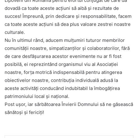
Lipoveni din România pentru efortul conjugat de care dă
dovadă ca toate aceste acțiuni să aibă și rezultate de
succes! Împreună, prin dedicare și responsabilitate, facem
ca toate aceste acțiuni să dea plus valoare zestrei noastre
culturale.
Nu în ultimul rând, aducem mulțumiri tuturor membrilor
comunității noastre, simpatizanților și colaboratorilor, fără
de care desfășurarea acestor evenimente nu ar fi fost
posibilă, ei reprezintând organismul viu al Asociației
noastre, forța motrică indispensabilă pentru atingerea
obiectivelor noastre, contribuția individuală adusă la
aceste activități conducând indubitabil la îmbogățirea
patrimoniului local și național.
Post ușor, iar sărbătoarea Învierii Domnului să ne găsească
sănătoși și fericiți!