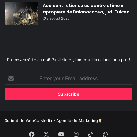
Accident rutier cu cu două victime în
apropiere de Balanacncea, jud. Tulcea
3 august 2026
Promovează-te cu noi! Publicitate și anunțuri la cel mai bun preț!
Enter
your
Email
address
Sutinut de
WebCo Media - Agentie de Marketing
Facebook
X
YouTube
Instagram
TikTok
WhatsApp