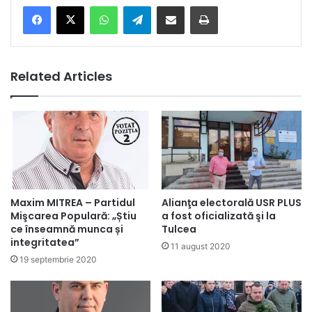
Facebook
X
WhatsApp
Telegram
Share via Email
Print
Related Articles
Maxim MITREA – Partidul
Alianţa electorală USR PLUS
Mişcarea Populară: „Știu
a fost oficializată şi la
ce înseamnă munca și
Tulcea
integritatea”
11 august 2020
19 septembrie 2020