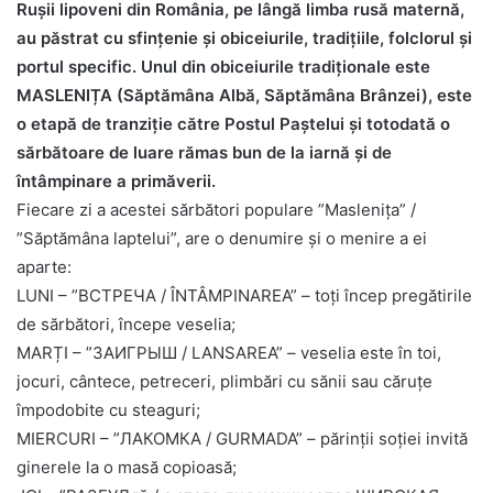
Rușii lipoveni din România, pe lângă limba rusă maternă,
au păstrat cu sfințenie și obiceiurile, tradițiile, folclorul și
portul specific. Unul din obiceiurile tradiționale este
MASLENIȚA (Săptămâna Albă, Săptămâna Brânzei), este
o etapă de tranziție către Postul Paștelui și totodată o
sărbătoare de luare rămas bun de la iarnă și de
întâmpinare a primăverii.
Fiecare zi a acestei sărbători populare ”Maslenița” /
”Săptămâna laptelui”, are o denumire și o menire a ei
aparte:
LUNI – ”BСТРЕЧА / ÎNTÂMPINAREA” – toți încep pregătirile
de sărbători, începe veselia;
MARȚI – ”ЗАИГРЫШ / LANSAREA” – veselia este în toi,
jocuri, cântece, petreceri, plimbări cu sănii sau căruțe
împodobite cu steaguri;
MIERCURI – ”ЛАКОМКА / GURMADA” – părinții soției invită
ginerele la o masă copioasă;