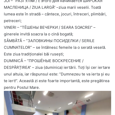
JOI – ”РАЗГУЛяй / с этого дня начинается ШИРОКАЯ
МАСЛЕНИЦА / ZIUA LARGĂ” –ziua marii veselii. Toată
lumea este în stradă – cântece, jocuri, întreceri, plimbări,
petreceri;
VINERI – ”ТЁШЕНЫ ВЕЧЕРКИ / SEARA SOACREI” –
ginerele invită soacra la o cină bogată;
SÂMBĂTĂ – ”ЗАЛОВКИНЫ ПОСИДЕЛКИ / SERILE
CUMNATELOR” – se întâlnesc femeile la o serată veselă.
Este ziua tradiționalei băi rusești;
DUMINICĂ – ”ПРОШЁНЫЕ ВОСКРЕСЕНИЕ /
DESPĂRȚIREA” – ziua (duminica) iertării. Toți își cer iertare
unul altuia, iar răspunsul este: ”Dumnezeu te va ierta și eu
te iert!”. Această zi este foarte importantă, este pregătirea
pentru Postul Mare.