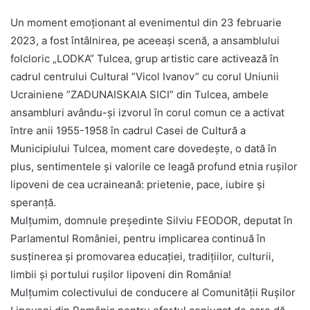
Un moment emoționant al evenimentul din 23 februarie
2023, a fost întâlnirea, pe aceeași scenă, a ansamblului
folcloric „LODKA” Tulcea, grup artistic care activează în
cadrul centrului Cultural ”Vicol Ivanov” cu corul Uniunii
Ucrainiene ”ZADUNAISKAIA SICI” din Tulcea, ambele
ansambluri avându-și izvorul în corul comun ce a activat
între anii 1955-1958 în cadrul Casei de Cultură a
Municipiului Tulcea, moment care dovedește, o dată în
plus, sentimentele și valorile ce leagă profund etnia rușilor
lipoveni de cea ucraineană: prietenie, pace, iubire și
speranță.
Mulțumim, domnule președinte Silviu FEODOR, deputat în
Parlamentul României, pentru implicarea continuă în
susținerea și promovarea educației, tradițiilor, culturii,
limbii și portului rușilor lipoveni din România!
Mulțumim colectivului de conducere al Comunității Rușilor