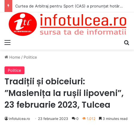
Curtea de Arbitraj pentru Sport (CAS) a pronunțat hotărârea în cauza WADA v. ANAD & Matei Cosmin Gabriel
Menu
S
Home
/
Politice
Politice
Tradiții și obiceiuri:
”Maslenița la rușii lipoveni”,
23 februarie 2023, Tulcea
infotulcea.ro
23 februarie 2023
0
1.012
3 minutes read