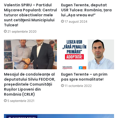
Valentin SPIRU – Partidul
Eugen Terente, deputat
Mişcarea Populară: Centrul
USR Tulcea: România, țara
tuturor obiectivelor mele
lui „Așa vreau eu!”
sunt cetăţenii Municipiului
17 august 2024
Tulcea!
21 septembrie 2020
Mesajul de condoleanțe al
Eugen Terente – un prim
deputatului Silviu FEODOR,
pas spre normalitate!
președintele Comunității
11 octombrie 2022
Rușilor Lipoveni din
România (CRLR)
5 septembrie 2021