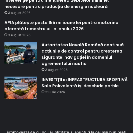
intervenție pentru menținerea debitelor minime,
necesare pentru producția de energie nucleară
3 august 2026
APIA plătește peste 155 milioane lei pentru motorina
aferentă trimestrului I al anului 2026
3 august 2026
Autoritatea Navală Română continuă
acțiunile de control pentru creșterea
siguranței navigației în domeniul
agrementului nautic
3 august 2026
INVESTIȚII în INFRASTRUCTURA SPORTIVĂ
Sala Polivalentă își deschide porțile
31 iulie 2026
Promovează-te cu noi! Publicitate și anunțuri la cel mai bun preț!