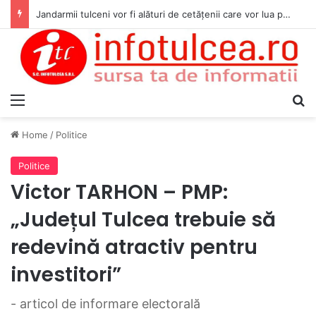
Jandarmii tulceni vor fi alături de cetățenii care vor lua parte la Festivalul Folk Țestos
Menu
S
Home
/
Politice
Politice
Victor TARHON – PMP:
„Județul Tulcea trebuie să
redevină atractiv pentru
investitori”
- articol de informare electorală