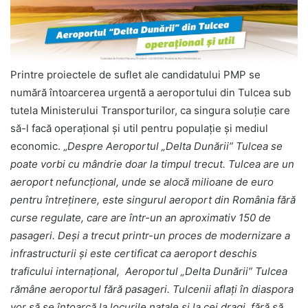
Printre proiectele de suflet ale candidatului PMP se
numără întoarcerea urgentă a aeroportului din Tulcea sub
tutela Ministerului Transporturilor, ca singura soluție care
să-l facă operațional și util pentru populație și mediul
economic. „
Despre Aeroportul „Delta Dunării” Tulcea se
poate vorbi cu mândrie doar la timpul trecut. Tulcea are un
aeroport nefuncțional, unde se alocă milioane de euro
pentru întreținere, este singurul aeroport din România fără
curse regulate, care are într-un an aproximativ 150 de
pasageri. Deși a trecut printr-un proces de modernizare a
infrastructurii și este certificat ca aeroport deschis
traficului internaţional, Aeroportul „Delta Dunării” Tulcea
rămâne aeroportul fără pasageri. Tulcenii aflați în diaspora
vor să se întoarcă la locurile natale și la cei dragi, fără să