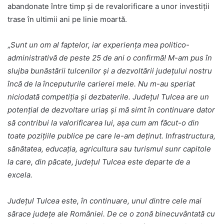
abandonate între timp și de revalorificare a unor investiții
trase în ultimii ani pe linie moartă.
„
Sunt un om al faptelor, iar experiența mea politico-
administrativă de peste 25 de ani o confirmă! M-am pus în
slujba bunăstării tulcenilor și a dezvoltării județului nostru
încă de la începuturile carierei mele. Nu m-au speriat
niciodată competiția și dezbaterile. Județul Tulcea are un
potențial de dezvoltare uriaș și mă simt în continuare dator
să contribui la valorificarea lui, așa cum am făcut-o din
toate pozițiile publice pe care le-am deținut. Infrastructura,
sănătatea, educația, agricultura sau turismul sunr capitole
la care, din păcate, județul Tulcea este departe de a
excela.
Județul Tulcea este, în continuare, unul dintre cele mai
sărace județe ale României. De ce o zonă binecuvântată cu