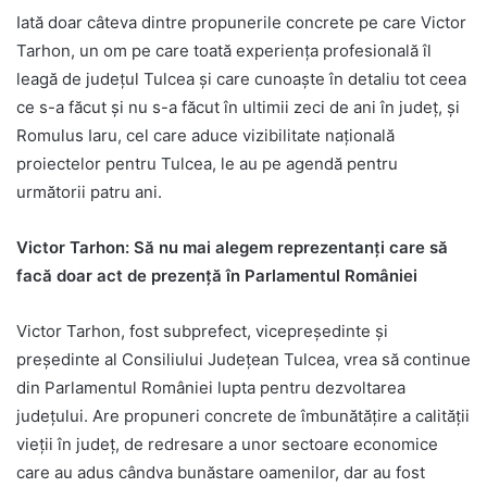
Iată doar câteva dintre propunerile concrete pe care Victor
Tarhon, un om pe care toată experiența profesională îl
leagă de județul Tulcea și care cunoaște în detaliu tot ceea
ce s-a făcut și nu s-a făcut în ultimii zeci de ani în județ, și
Romulus Iaru, cel care aduce vizibilitate națională
proiectelor pentru Tulcea, le au pe agendă pentru
următorii patru ani.
Victor Tarhon: Să nu mai alegem reprezentanți care să
facă doar act de prezență în Parlamentul României
Victor Tarhon, fost subprefect, vicepreședinte și
președinte al Consiliului Județean Tulcea, vrea să continue
din Parlamentul României lupta pentru dezvoltarea
județului. Are propuneri concrete de îmbunătățire a calității
vieții în județ, de redresare a unor sectoare economice
care au adus cândva bunăstare oamenilor, dar au fost