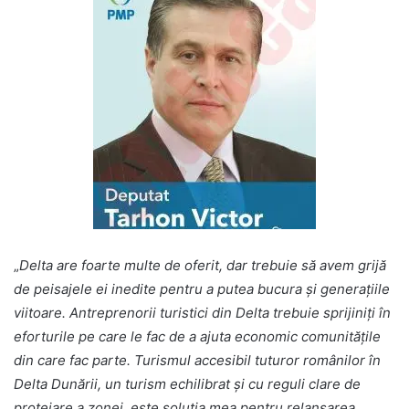
„
Delta are foarte multe de oferit, dar trebuie să avem grijă
de peisajele ei inedite pentru a putea bucura și generațiile
viitoare. Antreprenorii turistici din Delta trebuie sprijiniți în
eforturile pe care le fac de a ajuta economic comunitățile
din care fac parte. Turismul accesibil tuturor românilor în
Delta Dunării, un turism echilibrat și cu reguli clare de
protejare a zonei, este soluția mea pentru relansarea