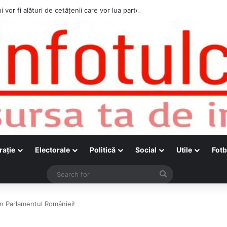
i vor fi alături de cetățenii care vor lua parte la Festivalul Folk Țestos
raţie
Electorale
Politică
Social
Utile
Fotb
Search
for
n Parlamentul României!