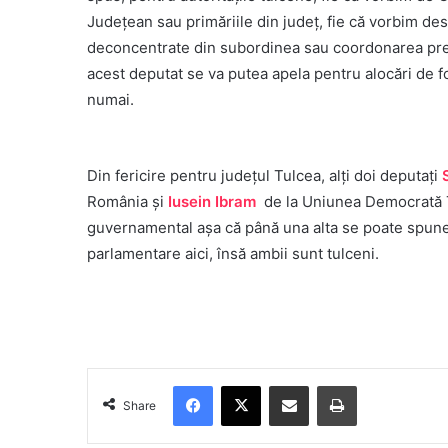
Județean sau primăriile din județ, fie că vorbim des
deconcentrate din subordinea sau coordonarea pref
acest deputat se va putea apela pentru alocări de f
numai.
Din fericire pentru județul Tulcea, alți doi deputați
România și
Iusein Ibram
de la Uniunea Democrată Tur
guvernamental așa că până una alta se poate spune c
parlamentare aici, însă ambii sunt tulceni.
Facebook
X
Share via Email
Print
Share