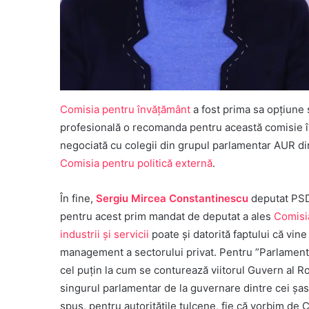
Comisia pentru învăţământ
a fost prima sa opțiune ș
profesională o recomanda pentru această comisie în 
negociată cu colegii din grupul parlamentar AUR din
Comisia pentru politică externă
.
În fine,
Sergiu Mircea Constantinescu
deputat PSD
pentru acest prim mandat de deputat a ales
Comisi
industrii şi servicii
poate și datorită faptului că vin
management a sectorului privat. Pentru ”Parlament
cel puțin la cum se conturează viitorul Guvern al Ro
singurul parlamentar de la guvernare dintre cei șase
spus, pentru autoritățile tulcene, fie că vorbim de C