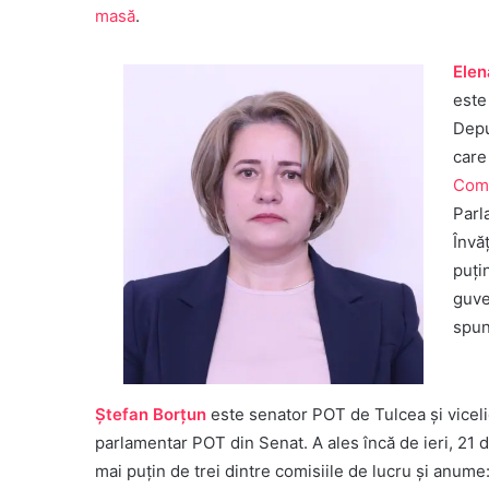
masă
.
Elen
este
Depu
care
Comi
Parl
Învă
puți
guve
spun
Ștefan Borțun
este senator POT de Tulcea și viceli
parlamentar POT din Senat. A ales încă de ieri, 21
mai puțin de trei dintre comisiile de lucru și anum