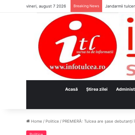
vineri, august 7 2026
Breaking News
Jandarmii tulcen
Acasă
Ştirea zilei
Administ
Home
/
Politice
/
PREMIERĂ: Tulcea are șase debutanți î
Politice