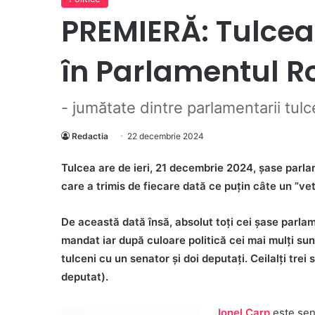
PREMIERĂ: Tulcea
în Parlamentul R
- jumătate dintre parlamentarii tul
Redactia
22 decembrie 2024
Tulcea are de ieri, 21 decembrie 2024, șase parla
care a trimis de fiecare dată ce puțin câte un ”ve
De această dată însă, absolut toți cei șase parlame
mandat iar după culoare politică cei mai mulți sun
tulceni cu un senator și doi deputați. Ceilalți tre
deputat).
Ionel Carp
este sen