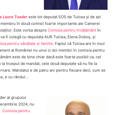
a Laura Toader
este tot deputat SOS de Tulcea și de azi
 membru în două comisii foarte importante ale Camerei
taților. Este vorba despre
Comisia pentru învăţământ
în
 va fi colegă cu deputata AUR Tulcea, Elena Doboș, și
sia pentru sănătate şi familie
. Faptul că Tulcea are în noul
ament al României nu unul ci doi membri în comisia pentru
țământ este de bine chiar dacă este foarte posibil ca, cel
n la început de mandat, cele două deputate să nu fie la
rnare. Mandatul e de patru ani pentru fiecare deci, cum se
e, e cu rândul…
der al grupului
 decembrie 2024, nu
e:
Comisia pentru