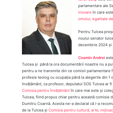
parlamentare ale S
inovare
în care est
omului, egalitate de
Pentru Tulcea preșe
noului senator tulc
decembrie 2024 și p
Cosmin Andrei
este
Tulcea și până la ora documentării noastre nu a put
pentru a ne transmite din ce comisii parlamentare 
profesie teolog cu ocupația până la alegerile din 1
învățământ, ca profesor, deputatul SOS Tulcea ar fi
Comisia pentru învăţământ
în care mai este și col
Tulcea, fiind propus chiar pentru această comisie d
Dumitru Coarnă. Acesta ne-a declarat că i-a recom
de la Tulcea și
Comisia pentru cultură, arte, mijloa