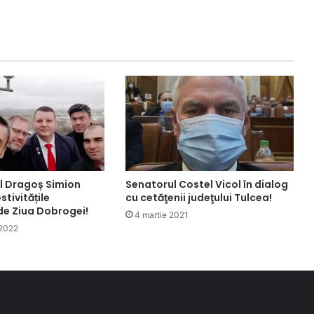
l Dragoș Simion
Senatorul Costel Vicol în dialog
stivitățile
cu cetăţenii judeţului Tulcea!
de Ziua Dobrogei!
4 martie 2021
 2022