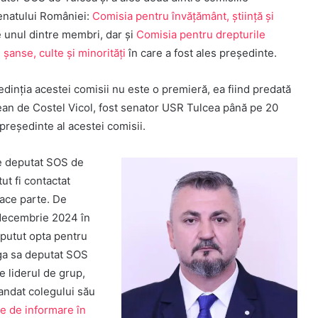
enatului României:
Comisia pentru învățământ, știință și
e unul dintre membri, dar și
Comisia pentru drepturile
 șanse, culte şi minorităţi
în care a fost ales președinte.
dinția acestei comisii nu este o premieră, ea fiind predată
ean de Costel Vicol, fost senator USR Tulcea până pe 20
reședinte al acestei comisii.
 deputat SOS de
ut fi contactat
face parte. De
 decembrie 2024 în
 putut opta pentru
ega sa deputat SOS
e liderul de grup,
andat colegului său
ce de informare în