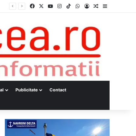
Facebook
X
YouTube
Instagram
TikTok
WhatsApp
Log In
Random Article
Sidebar
al
Publicitate
Contact