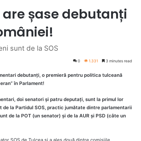
 are șase debutanți
omâniei!
ceni sunt de la SOS
0
1.331
3 minutes read
mentari debutanți, o premieră pentru politica tulceană
teran” în Parlament!
ntari, doi senatori și patru deputați, sunt la primul lor
t de la Partidul SOS, practic jumătate dintre parlamentarii
i sunt de la POT (un senator) și de la AUR și PSD (câte un
ator SOS de Tulcea și a ales două dintre comisiile