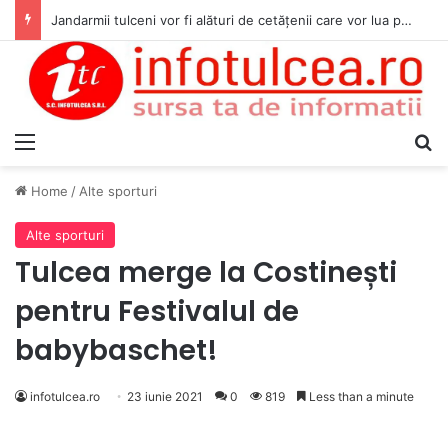
Jandarmii tulceni vor fi alături de cetățenii care vor lua parte la Festivalul Folk Țestos
Menu
S
Home
/
Alte sporturi
Alte sporturi
Tulcea merge la Costinești
pentru Festivalul de
babybaschet!
infotulcea.ro
23 iunie 2021
0
819
Less than a minute