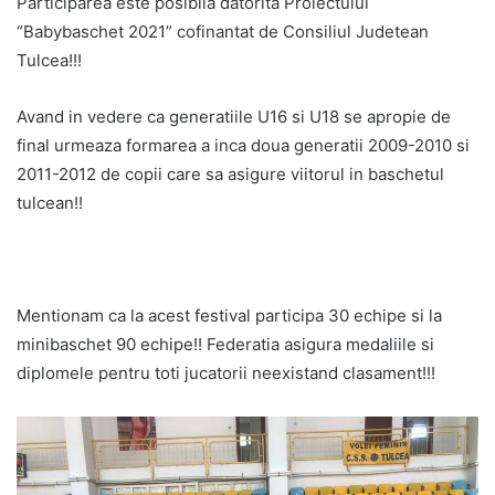
Participarea este posibila datorita Proiectului
“Babybaschet 2021” cofinantat de Consiliul Judetean
Tulcea!!!
Avand in vedere ca generatiile U16 si U18 se apropie de
final urmeaza formarea a inca doua generatii 2009-2010 si
2011-2012 de copii care sa asigure viitorul in baschetul
tulcean!!
Mentionam ca la acest festival participa 30 echipe si la
minibaschet 90 echipe!! Federatia asigura medaliile si
diplomele pentru toti jucatorii neexistand clasament!!!