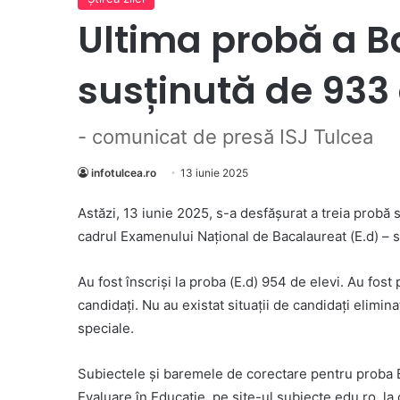
Ultima probă a B
susținută de 933
- comunicat de presă ISJ Tulcea
infotulcea.ro
13 iunie 2025
Astăzi, 13 iunie 2025, s-a desfășurat a treia probă sc
cadrul Examenului Național de Bacalaureat (E.d) – 
Au fost înscriși la proba (E.d) 954 de elevi. Au fos
candidați. Nu au existat situații de candidați elimina
speciale.
Subiectele și baremele de corectare pentru proba E.
Evaluare în Educație, pe site-ul subiecte.edu.ro, la 