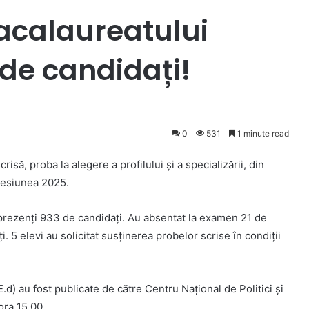
acalaureatului
 de candidați!
0
531
1 minute read
risă, proba la alegere a profilului și a specializării, din
sesiunea 2025.
t prezenți 933 de candidați. Au absentat la examen 21 de
ți. 5 elevi au solicitat susținerea probelor scrise în condiții
d) au fost publicate de către Centru Național de Politici și
ora 15.00.