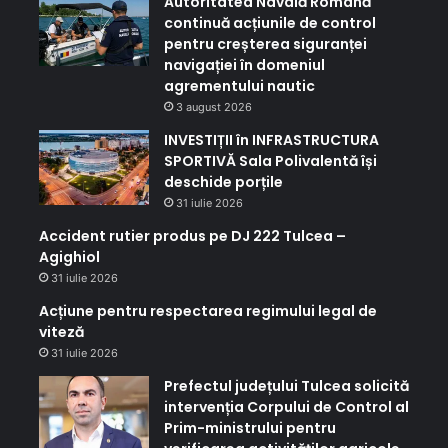
Autoritatea Navală Română
continuă acțiunile de control
pentru creșterea siguranței
navigației în domeniul
agrementului nautic
3 august 2026
INVESTIȚII în INFRASTRUCTURA
SPORTIVĂ Sala Polivalentă își
deschide porțile
31 iulie 2026
Accident rutier produs pe DJ 222 Tulcea –
Agighiol
31 iulie 2026
Acțiune pentru respectarea regimului legal de
viteză
31 iulie 2026
Prefectul județului Tulcea solicită
intervenția Corpului de Control al
Prim-ministrului pentru