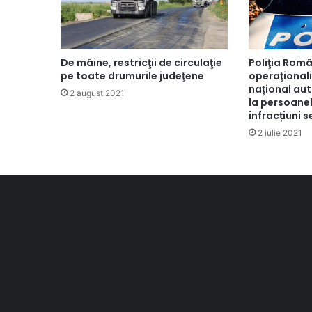
De mâine, restricţii de circulaţie
Poliţia Rom
pe toate drumurile judeţene
operaţionali
național aut
2 august 2021
la persoane
infracțiuni s
2 iulie 2021