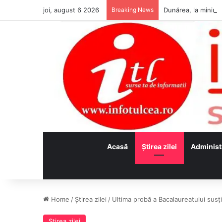
joi, august 6 2026
Breaking News
Acasă
Ştirea zilei
Administ
Home
/
Ştirea zilei
/
Ultima probă a Bacalaureatului susț
Ştirea zilei