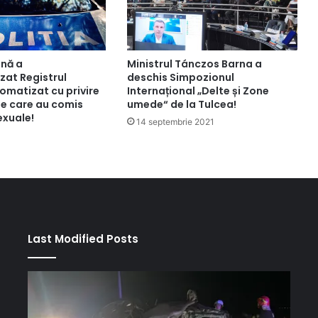
ână a
Ministrul Tánczos Barna a
zat Registrul
deschis Simpozionul
omatizat cu privire
Internațional „Delte și Zone
le care au comis
umede“ de la Tulcea!
exuale!
14 septembrie 2021
Last Modified Posts