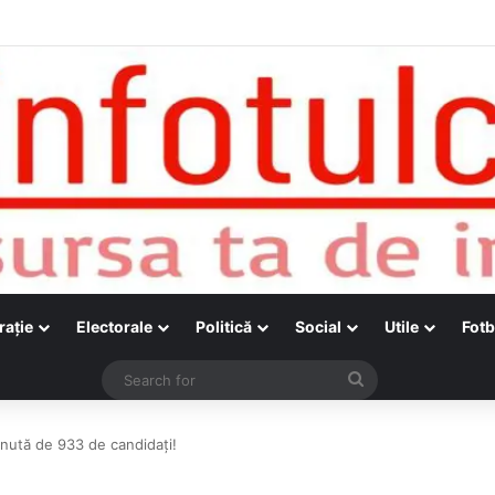
raţie
Electorale
Politică
Social
Utile
Fotb
Search
for
inută de 933 de candidați!