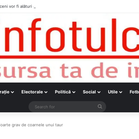
ceni vor fi alături de cetățenii care vor lua parte la Festivalul Folk Țestos
raţie
Electorale
Politică
Social
Utile
Fotb
Search
for
foarte grav de coarnele unui taur