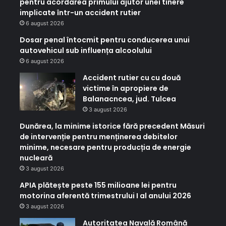
pentru acordarea primului ajutor unei tinere
implicate într-un accident rutier
6 august 2026
Dosar penal întocmit pentru conducerea unui
autovehicul sub influența alcoolului
6 august 2026
Accident rutier cu cu două
victime în apropiere de
Balanacncea, jud. Tulcea
3 august 2026
Dunărea, la minime istorice fără precedent Măsuri
de intervenție pentru menținerea debitelor
minime, necesare pentru producția de energie
nucleară
3 august 2026
APIA plătește peste 155 milioane lei pentru
motorina aferentă trimestrului I al anului 2026
3 august 2026
Autoritatea Navală Română