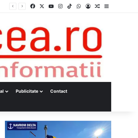
Facebook
X
YouTube
Instagram
TikTok
WhatsApp
Log In
Random Article
Sidebar
al
Publicitate
Contact