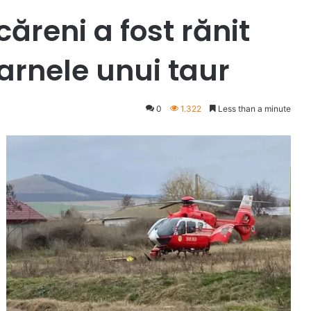
ăreni a fost rănit
arnele unui taur
0
1.322
Less than a minute