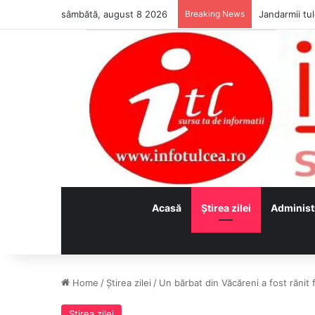
sâmbătă, august 8 2026
Breaking News
Jandarmii tul
Acasă
Ştirea zilei
Administ
Home
/
Ştirea zilei
/
Un bărbat din Văcăreni a fost rănit 
Ştirea zilei