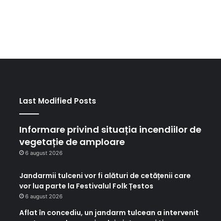
Last Modified Posts
Informare privind situația incendiilor de
vegetație de amploare
6 august 2026
Jandarmii tulceni vor fi alături de cetățenii care
vor lua parte la Festivalul Folk Țestos
6 august 2026
Aflat în concediu, un jandarm tulcean a intervenit