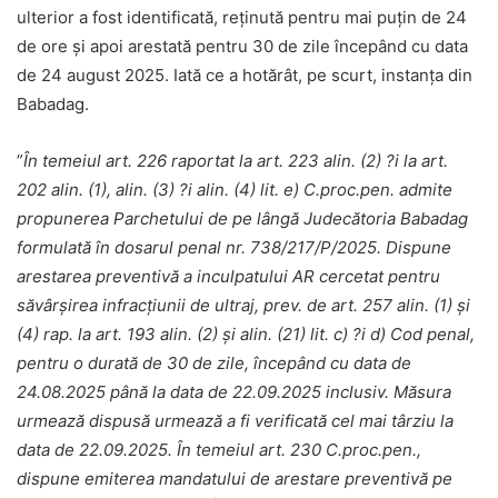
ulterior a fost identificată, reținută pentru mai puțin de 24
de ore și apoi arestată pentru 30 de zile începând cu data
de 24 august 2025. Iată ce a hotărât, pe scurt, instanța din
Babadag.
”
În temeiul art. 226 raportat la art. 223 alin. (2) ?i la art.
202 alin. (1), alin. (3) ?i alin. (4) lit. e) C.proc.pen. admite
propunerea Parchetului de pe lângă Judecătoria Babadag
formulată în dosarul penal nr. 738/217/P/2025. Dispune
arestarea preventivă a inculpatului AR cercetat pentru
săvârşirea infracţiunii de ultraj, prev. de art. 257 alin. (1) şi
(4) rap. la art. 193 alin. (2) şi alin. (21) lit. c) ?i d) Cod penal,
pentru o durată de 30 de zile, începând cu data de
24.08.2025 până la data de 22.09.2025 inclusiv. Măsura
urmează dispusă urmează a fi verificată cel mai târziu la
data de 22.09.2025. În temeiul art. 230 C.proc.pen.,
dispune emiterea mandatului de arestare preventivă pe