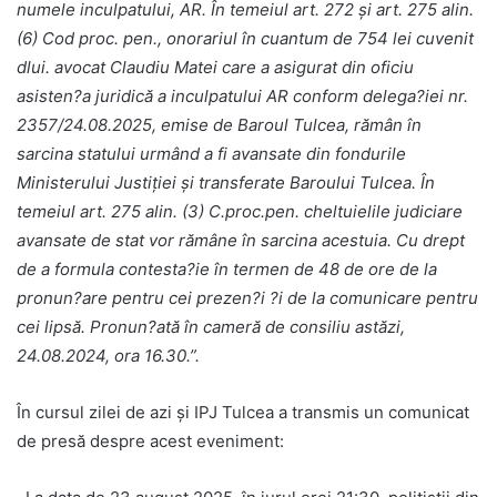
numele inculpatului, AR. În temeiul art. 272 şi art. 275 alin.
(6) Cod proc. pen., onorariul în cuantum de 754 lei cuvenit
dlui. avocat Claudiu Matei care a asigurat din oficiu
asisten?a juridică a inculpatului AR conform delega?iei nr.
2357/24.08.2025, emise de Baroul Tulcea, rămân în
sarcina statului urmând a fi avansate din fondurile
Ministerului Justiţiei şi transferate Baroului Tulcea. În
temeiul art. 275 alin. (3) C.proc.pen. cheltuielile judiciare
avansate de stat vor rămâne în sarcina acestuia. Cu drept
de a formula contesta?ie în termen de 48 de ore de la
pronun?are pentru cei prezen?i ?i de la comunicare pentru
cei lipsă. Pronun?ată în cameră de consiliu astăzi,
24.08.2024, ora 16.30.”.
În cursul zilei de azi și IPJ Tulcea a transmis un comunicat
de presă despre acest eveniment: