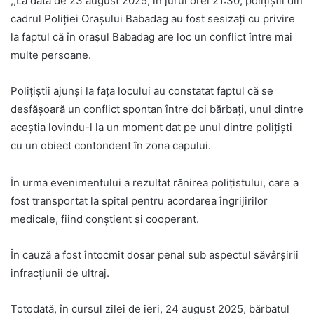
,,La data de 23 august 2025, în jurul orei 21:30, polițiștii din
cadrul Poliției Orașului Babadag au fost sesizați cu privire
la faptul că în orașul Babadag are loc un conflict între mai
multe persoane.
Polițiștii ajunși la fața locului au constatat faptul că se
desfășoară un conflict spontan între doi bărbați, unul dintre
aceștia lovindu-l la un moment dat pe unul dintre polițiști
cu un obiect contondent în zona capului.
În urma evenimentului a rezultat rănirea polițistului, care a
fost transportat la spital pentru acordarea îngrijirilor
medicale, fiind conștient și cooperant.
În cauză a fost întocmit dosar penal sub aspectul săvârșirii
infracțiunii de ultraj.
Totodată, în cursul zilei de ieri, 24 august 2025, bărbatul