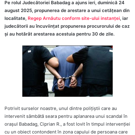
Pe rolul Judecătoriei Babadag a ajuns ieri, duminică 24
august 2025, propunerea de arestare a unui cetățean din
localitate,
Regep Arnăutu conform site-ului instanței
, iar
judecătorii au încuviințat propunerea procurorului de caz
și au hotărât arestarea acestuia pentru 30 de zile.
Potrivit surselor noastre, unul dintre polițiștii care au
intervenit sâmbătă seara pentru aplanarea unui scandal în
orașul Babadag, Ciprian R., a fost lovit în timpul intervenției
cu un obiect contondent în zona capului de persoana care