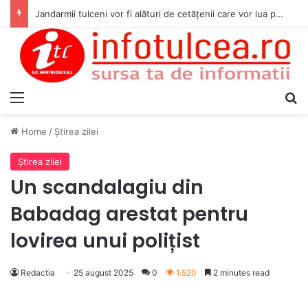
Jandarmii tulceni vor fi alături de cetățenii care vor lua parte la Festivalul Folk Țestos
Menu
S
Home
/
Ştirea zilei
Ştirea zilei
Un scandalagiu din
Babadag arestat pentru
lovirea unui polițist
Redactia
25 august 2025
0
1.520
2 minutes read