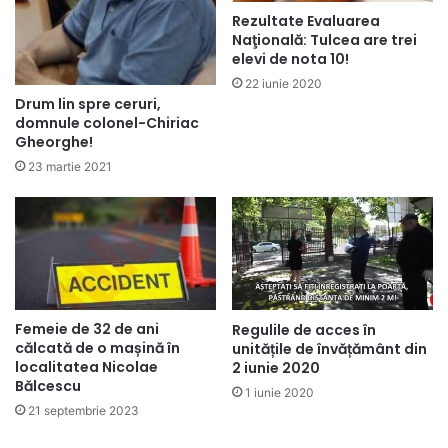
Rezultate Evaluarea
Naţională: Tulcea are trei
elevi de nota 10!
22 iunie 2020
Drum lin spre ceruri,
domnule colonel-Chiriac
Gheorghe!
23 martie 2021
Femeie de 32 de ani
Regulile de acces în
călcată de o mașină în
unitățile de învățământ din
localitatea Nicolae
2 iunie 2020
Bălcescu
1 iunie 2020
21 septembrie 2023