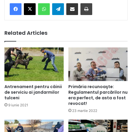
Facebook
X
WhatsApp
Telegram
Share via Email
Print
Related Articles
Antrenament pentru câinii
Primăria recunoaşte:
de serviciu ai jandarmilor
Regulamentul parcărilor nu
tulceni
era perfect, de asta a fost
revocat!
9 iunie 2021
23 martie 2022