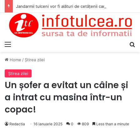
Jandarmii tulceni vor fi alături de cetățenii care vor lua parte la Festivalul Folk Țestos
Menu
S
Home
/
Ştirea zilei
Ştirea zilei
Un șofer a evitat un câine și
a intrat cu masina într-un
copac!
Redactia
16 ianuarie 2025
0
809
Less than a minute