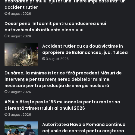
acordarea primului ajutor unei tinere implicate într-un
accident rutier
6 august 2026
Dosar penal întocmit pentru conducerea unui
autovehicul sub influența alcoolului
6 august 2026
Accident rutier cu cu două victime în
apropiere de Balanacncea, jud. Tulcea
3 august 2026
Dunărea, la minime istorice fără precedent Măsuri de
intervenție pentru menținerea debitelor minime,
necesare pentru producția de energie nucleară
3 august 2026
APIA plătește peste 155 milioane lei pentru motorina
aferentă trimestrului I al anului 2026
3 august 2026
Autoritatea Navală Română continuă
acțiunile de control pentru creșterea