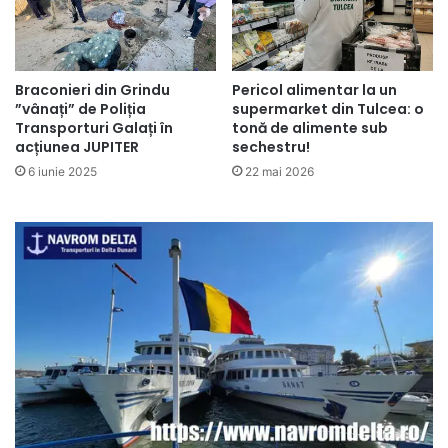
Braconieri din Grindu
Pericol alimentar la un
”vânați” de Poliția
supermarket din Tulcea: o
Transporturi Galați în
tonă de alimente sub
acțiunea JUPITER
sechestru!
6 iunie 2025
22 mai 2026