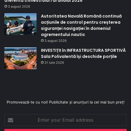
aferentă trimestrului I al anului 2026
3 august 2026
Autoritatea Navală Română continuă
acțiunile de control pentru creșterea
siguranței navigației în domeniul
agrementului nautic
3 august 2026
INVESTIȚII în INFRASTRUCTURA SPORTIVĂ
Sala Polivalentă își deschide porțile
31 iulie 2026
Promovează-te cu noi! Publicitate și anunțuri la cel mai bun preț!
Enter
your
Email