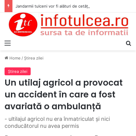
Jandarmii tulceni vor fi alături de cetățenii care vor lua parte la Festivalul Folk Țestos
Menu
S
Home
/
Ştirea zilei
Ştirea zilei
Un utilaj agricol a provocat
un accident în care a fost
avariată o ambulanță
- ultilajul agricol nu era înmatriculat și nici
conducătorul nu avea permis