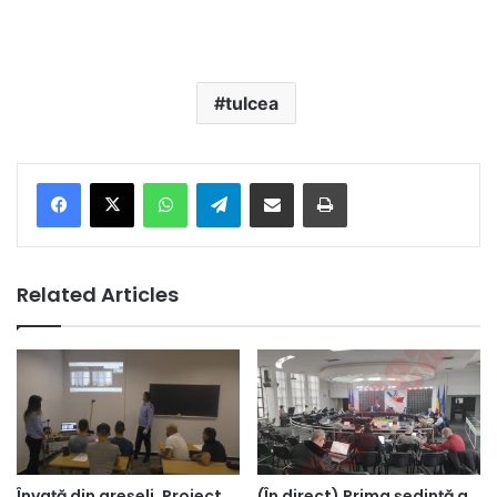
tulcea
Facebook
X
WhatsApp
Telegram
Share via Email
Print
Related Articles
Învață din greșeli. Proiect
(În direct) Prima ședință a