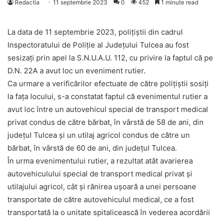
Redactia
11 septembrie 2023
0
452
1 minute read
La data de 11 septembrie 2023, polițiștii din cadrul
Inspectoratului de Poliție al Județului Tulcea au fost
sesizați prin apel la S.N.U.A.U. 112, cu privire la faptul că pe
D.N. 22A a avut loc un eveniment rutier.
Ca urmare a verificărilor efectuate de către polițiștii sosiți
la fața locului, s-a constatat faptul că evenimentul rutier a
avut loc între un autovehicul special de transport medical
privat condus de către bărbat, în vârstă de 58 de ani, din
județul Tulcea și un utilaj agricol condus de către un
bărbat, în vârstă de 60 de ani, din județul Tulcea.
În urma evenimentului rutier, a rezultat atât avarierea
autovehiculului special de transport medical privat și
utilajului agricol, cât și rănirea ușoară a unei persoane
transportate de către autovehiculul medical, ce a fost
transportată la o unitate spitalicească în vederea acordării