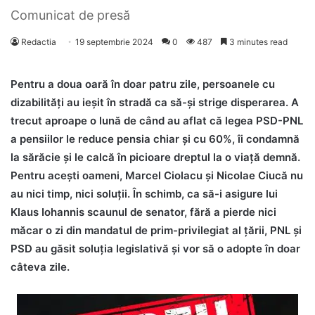
Comunicat de presă
Redactia
19 septembrie 2024
0
487
3 minutes read
Pentru a doua oară în doar patru zile, persoanele cu
dizabilități au ieșit în stradă ca să-și strige disperarea. A
trecut aproape o lună de când au aflat că legea PSD-PNL
a pensiilor le reduce pensia chiar și cu 60%, îi condamnă
la sărăcie și le calcă în picioare dreptul la o viață demnă.
Pentru acești oameni, Marcel Ciolacu și Nicolae Ciucă nu
au nici timp, nici soluții. În schimb, ca să-i asigure lui
Klaus Iohannis scaunul de senator, fără a pierde nici
măcar o zi din mandatul de prim-privilegiat al țării, PNL și
PSD au găsit soluția legislativă și vor să o adopte în doar
câteva zile.