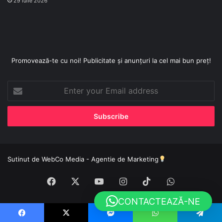
29 iulie 2026
Promovează-te cu noi! Publicitate și anunțuri la cel mai bun preț!
Enter
your
Email
address
Sutinut de
WebCo Media - Agentie de Marketing
Facebook
X
YouTube
Instagram
TikTok
WhatsApp
CONTACTEAZĂ-NE