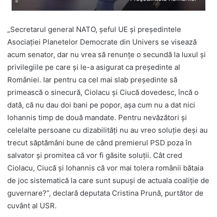
„Secretarul general NATO, șeful UE și președintele
Asociației Planetelor Democrate din Univers se visează
acum senator, dar nu vrea să renunțe o secundă la luxul și
privilegiile pe care și le-a asigurat ca președinte al
României. Iar pentru ca cel mai slab președinte să
primească o sinecură, Ciolacu și Ciucă dovedesc, încă o
dată, că nu dau doi bani pe popor, așa cum nu a dat nici
Iohannis timp de două mandate. Pentru nevăzători și
celelalte persoane cu dizabilități nu au vreo soluție deși au
trecut săptămâni bune de când premierul PSD poza în
salvator și promitea că vor fi găsite soluții. Cât cred
Ciolacu, Ciucă și Iohannis că vor mai tolera românii bătaia
de joc sistematică la care sunt supuși de actuala coaliție de
guvernare?”, declară deputata Cristina Prună, purtător de
cuvânt al USR.