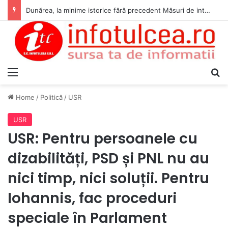
Dunărea, la minime istorice fără precedent Măsuri de intervenție pentru menținerea debitelor minime, necesare pentru producția de energie nucleară
Menu
S
Home
/
Politică
/
USR
USR
USR: Pentru persoanele cu
dizabilități, PSD și PNL nu au
nici timp, nici soluții. Pentru
Iohannis, fac proceduri
speciale în Parlament