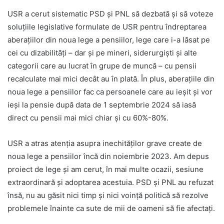
USR a cerut sistematic PSD și PNL să dezbată și să voteze
soluțiile legislative formulate de USR pentru îndreptarea
aberațiilor din noua lege a pensiilor, lege care i-a lăsat pe
cei cu dizabilități – dar și pe mineri, siderurgiști și alte
categorii care au lucrat în grupe de muncă – cu pensii
recalculate mai mici decât au în plată. În plus, aberațiile din
noua lege a pensiilor fac ca persoanele care au ieșit și vor
ieși la pensie după data de 1 septembrie 2024 să iasă
direct cu pensii mai mici chiar și cu 60%-80%.
USR a atras atenția asupra inechităților grave create de
noua lege a pensiilor încă din noiembrie 2023. Am depus
proiect de lege și am cerut, în mai multe ocazii, sesiune
extraordinară și adoptarea acestuia. PSD și PNL au refuzat
însă, nu au găsit nici timp și nici voință politică să rezolve
problemele înainte ca sute de mii de oameni să fie afectați.