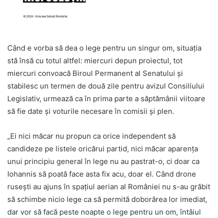
Când e vorba să dea o lege pentru un singur om, situația
stă însă cu totul altfel: miercuri depun proiectul, tot
miercuri convoacă Biroul Permanent al Senatului și
stabilesc un termen de două zile pentru avizul Consiliului
Legislativ, urmează ca în prima parte a săptămânii viitoare
să fie date și voturile necesare în comisii și plen.
„Ei nici măcar nu propun ca orice independent să
candideze pe listele oricărui partid, nici măcar aparența
unui principiu general în lege nu au pastrat-o, ci doar ca
Iohannis să poată face asta fix acu, doar el. Când drone
rusești au ajuns în spațiul aerian al României nu s-au grăbit
să schimbe nicio lege ca să permită doborârea lor imediat,
dar vor să facă peste noapte o lege pentru un om, întâiul