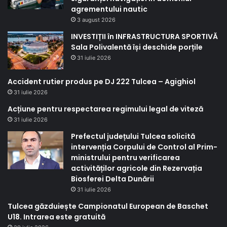
agrementului nautic
3 august 2026
INVESTIȚII în INFRASTRUCTURA SPORTIVĂ
Sala Polivalentă își deschide porțile
31 iulie 2026
Accident rutier produs pe DJ 222 Tulcea – Agighiol
31 iulie 2026
Acțiune pentru respectarea regimului legal de viteză
31 iulie 2026
Prefectul județului Tulcea solicită
intervenția Corpului de Control al Prim-
ministrului pentru verificarea
activităților agricole din Rezervația
Biosferei Delta Dunării
31 iulie 2026
Tulcea găzduiește Campionatul European de Baschet
U18. Intrarea este gratuită