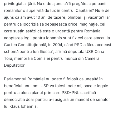
privilegiat al țării. Nu e de ajuns că îi pregătesc pe banii
românilor o supervilă de lux în centrul Capitalei? Nu e de
ajuns că am avut 10 ani de tăcere, plimbări și vacanțe? Iar
pentru ca ipocrizia să depășească orice imaginație, cei
care susțin astăzi că este o urgență pentru România
adoptarea legii pentru Iohannis sunt fix cei care atacau la
Curtea Constituțională, în 2004, când PSD a făcut aceeași
schemă pentru Ion Iliescu”, afirmă deputata USR Oana
Țoiu, membră a Comisiei pentru muncă din Camera
Deputaților.
Parlamentul României nu poate fi folosit ca unealtă în
beneficiul unui om! USR va folosi toate mijloacele legale
pentru a bloca planul prin care PSD-PNL sacrifică
democrația doar pentru a-i asigura un mandat de senator
lui Klaus Iohannis.