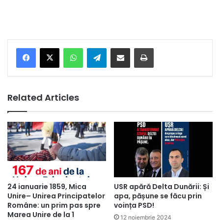
Facebook
X
WhatsApp
Telegram
Share via Email
Print
Related Articles
24 ianuarie 1859, Mica
USR apără Delta Dunării: Și
Unire– Unirea Principatelor
apa, pășune se făcu prin
Române: un prim pas spre
voința PSD!
Marea Unire de la 1
12 noiembrie 2024