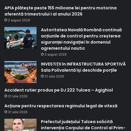
APIA plătește peste 155 milioane lei pentru motorina
aferentă trimestrului I al anului 2026
3 august 2026
Autoritatea Navală Română continuă
acțiunile de control pentru creșterea
siguranței navigației în domeniul
agrementului nautic
3 august 2026
INVESTIȚII în INFRASTRUCTURA SPORTIVĂ
Sala Polivalentă își deschide porțile
31 iulie 2026
Accident rutier produs pe DJ 222 Tulcea – Agighiol
31 iulie 2026
Acțiune pentru respectarea regimului legal de viteză
31 iulie 2026
Prefectul județului Tulcea solicită
intervenția Corpului de Control al Prim-