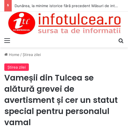
Dunărea, la minime istorice fără precedent Măsuri de intervenție pentru menținerea debitelor minime, necesare pentru producția de energie nucleară
Menu
S
Home
/
Ştirea zilei
Ştirea zilei
Vameșii din Tulcea se
alătură grevei de
avertisment și cer un statut
special pentru personalul
vamal