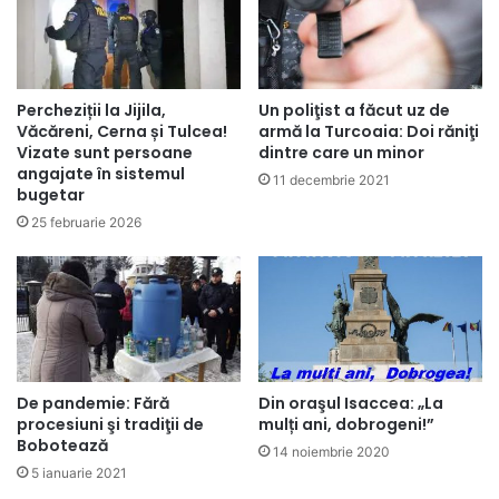
Percheziții la Jijila,
Un poliţist a făcut uz de
Văcăreni, Cerna și Tulcea!
armă la Turcoaia: Doi răniţi
Vizate sunt persoane
dintre care un minor
angajate în sistemul
11 decembrie 2021
bugetar
25 februarie 2026
De pandemie: Fără
Din oraşul Isaccea: „La
procesiuni şi tradiţii de
mulți ani, dobrogeni!”
Bobotează
14 noiembrie 2020
5 ianuarie 2021