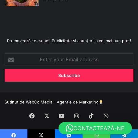
Promovează-te cu noi! Publicitate și anunțuri la cel mai bun preț!
Enter
your
Email
address
Sutinut de
WebCo Media - Agentie de Marketing
Facebook
X
YouTube
Instagram
TikTok
WhatsApp
CONTACTEAZĂ-NE