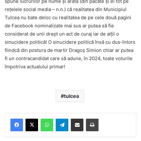
spune lucrurilor pe nume și arată (din păcate și el tot pe
rețelele social media – n.n.) că realitatea din Municipiul
Tulcea nu bate deloc cu realitatea de pe cele două pagini
de Facebook nominalizate mai sus ar putea să fie
considerat de unii drept un act de curaj iar de alții o
sinucidere politică! O sinucidere politică însă cu dus-întors
fiindcă din postura de martir Dragoș Simion chiar ar putea
fi un contracandidat care să adune, în 2024, toate voturile
împotriva actualului primar!
tulcea
Facebook
X
WhatsApp
Telegram
Share via Email
Print