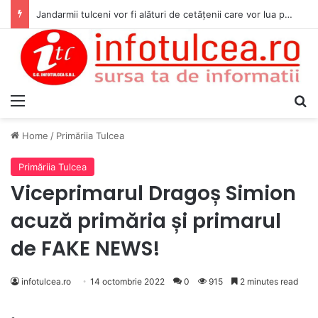
Jandarmii tulceni vor fi alături de cetățenii care vor lua parte la Festivalul Folk Țestos
Menu
S
Home
/
Primăriia Tulcea
Primăriia Tulcea
Viceprimarul Dragoș Simion
acuză primăria și primarul
de FAKE NEWS!
infotulcea.ro
14 octombrie 2022
0
915
2 minutes read