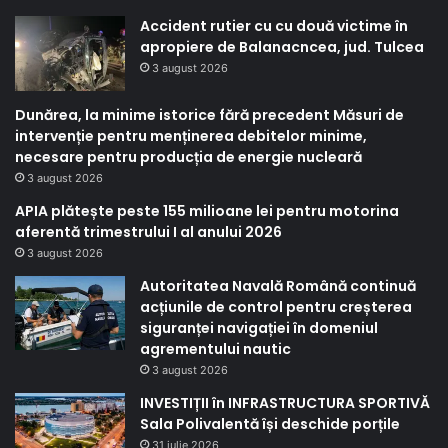
Accident rutier cu cu două victime în
apropiere de Balanacncea, jud. Tulcea
3 august 2026
Dunărea, la minime istorice fără precedent Măsuri de
intervenție pentru menținerea debitelor minime,
necesare pentru producția de energie nucleară
3 august 2026
APIA plătește peste 155 milioane lei pentru motorina
aferentă trimestrului I al anului 2026
3 august 2026
Autoritatea Navală Română continuă
acțiunile de control pentru creșterea
siguranței navigației în domeniul
agrementului nautic
3 august 2026
INVESTIȚII în INFRASTRUCTURA SPORTIVĂ
Sala Polivalentă își deschide porțile
31 iulie 2026