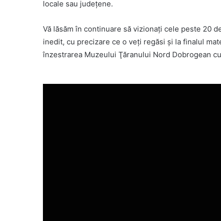
locale sau judeţene.
Vă lăsăm în continuare să vizionaţi cele peste 20 
inedit, cu precizare ce o veţi regăsi şi la finalul mat
înzestrarea Muzeului Ţăranului Nord Dobrogean cu 