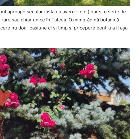
nul aproape secular (asta da avere – n.n.) dar şi o serie de
le rare sau chiar unice în Tulcea. O minigrădină botanică
cere nu doar pasiune ci şi timp şi pricepere pentru a fi aşa