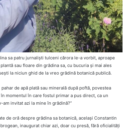
ina sa patru jurnalişti tulceni cărora le-a vorbit, aproape
plantă sau floare din grădina sa, cu bucuria şi mai ales
şti la niciun ghid de la vreo grădină botanică publică.
un pahar de apă plată sau minerală după poftă, povestea
c în momentul în care fostul primar a pus direct, ca un
 v-am invitat azi la mine în grădină?”
te de oră despre grădina sa botanică, acelaşi Constantin
ogean, inaugurat chiar azi, doar cu presă, fără oficialităţi