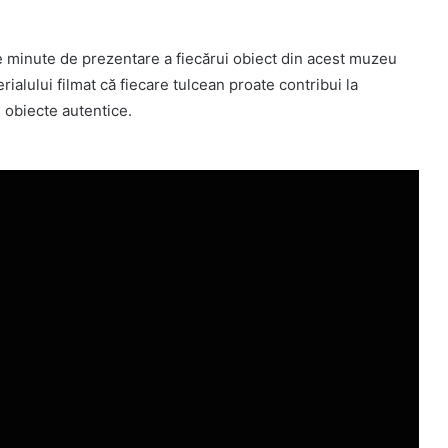
de minute de prezentare a fiecărui obiect din acest muzeu
erialului filmat că fiecare tulcean proate contribui la
obiecte autentice.