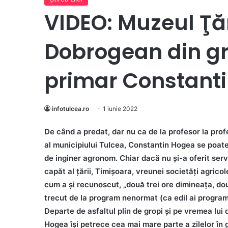
VIDEO: Muzeul Ţă
Dobrogean din gr
primar Constant
infotulcea.ro
1 iunie 2022
De când a predat, dar nu ca de la profesor la profe
al municipiului Tulcea, Constantin Hogea se poat
de inginer agronom. Chiar dacă nu şi-a oferit serv
capăt al ţării, Timişoara, vreunei societăţi agricol
cum a şi recunoscut, „două trei ore dimineaţa, dou
trecut de la program nenormat (ca edil ai program 
Departe de asfaltul plin de gropi şi pe vremea lui
Hogea îşi petrece cea mai mare parte a zilelor în g