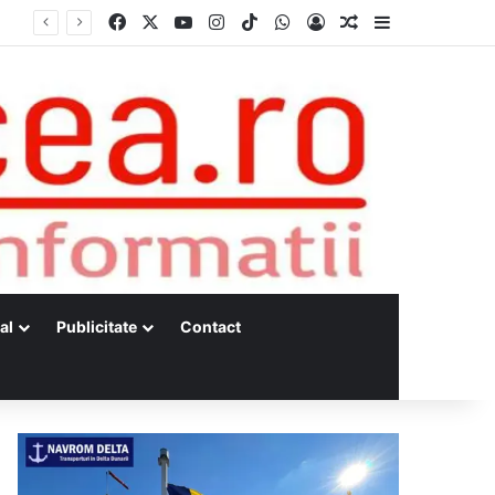
Facebook
X
YouTube
Instagram
TikTok
WhatsApp
Log In
Random Article
Sidebar
Dunărea, la minime istorice fără precedent Măsuri de intervenție pentru menținerea debitelor minime, necesare pentru producția de energie nucleară
al
Publicitate
Contact