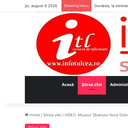
joi, august 6 2026
Breaking News
Acasă
Ştirea zilei
Administ
Home
/
Ştirea zilei
/
VIDEO: Muzeul Ţăranului Nord Dobr
Ştirea zilei