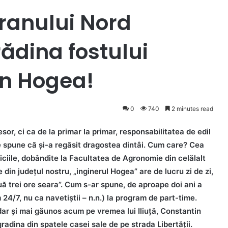
ranului Nord
ădina fostului
in Hogea!
0
740
2 minutes read
sor, ci ca de la primar la primar, responsabilitatea de edil
e spune că şi-a regăsit dragostea dintâi. Cum care? Cea
iciile, dobândite la Facultatea de Agronomie din celălalt
e din judeţul nostru, „inginerul Hogea” are de lucru zi de zi,
ă trei ore seara”. Cum s-ar spune, de aproape doi ani a
24/7, nu ca navetiştii – n.n.) la program de part-time.
 dar şi mai găunos acum pe vremea lui Iliuţă, Constantin
radina din spatele casei sale de pe strada Libertăţii.