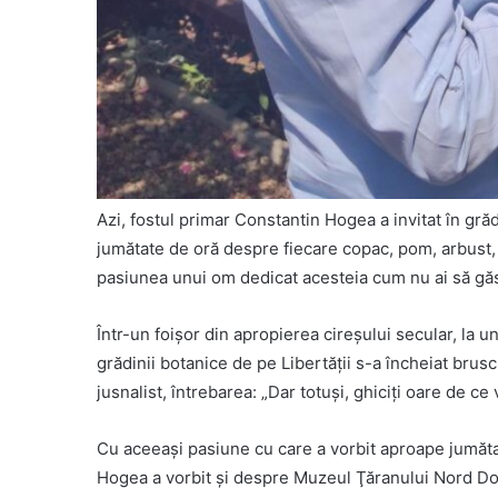
Azi, fostul primar Constantin Hogea a invitat în grăd
jumătate de oră despre fiecare copac, pom, arbust, 
pasiunea unui om dedicat acesteia cum nu ai să găse
Într-un foişor din apropierea cireşului secular, la 
grădinii botanice de pe Libertăţii s-a încheiat brus
jusnalist, întrebarea: „Dar totuşi, ghiciţi oare de ce
Cu aceeaşi pasiune cu care a vorbit aproape jumăta
Hogea a vorbit şi despre Muzeul Ţăranului Nord Dobr