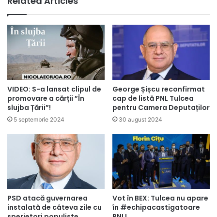
Related Articles
VIDEO: S-a lansat clipul de
George Șișcu reconfirmat
promovare a cărții ”În
cap de listă PNL Tulcea
slujba Țării”!
pentru Camera Deputaților
5 septembrie 2024
30 august 2024
Vot în BEX: Tulcea nu apare
PSD atacă guvernarea
în #echipacastigatoare
instalată de câteva zile cu
PNL!
sperietori populiste.