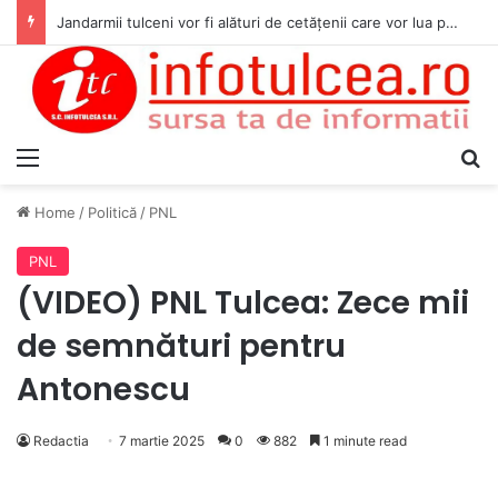
Jandarmii tulceni vor fi alături de cetățenii care vor lua parte la Festivalul Folk Țestos
Menu
S
Home
/
Politică
/
PNL
PNL
(VIDEO) PNL Tulcea: Zece mii
de semnături pentru
Antonescu
Redactia
7 martie 2025
0
882
1 minute read