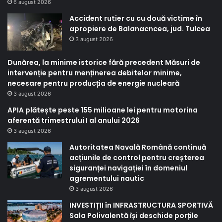
6 august 2026
Accident rutier cu cu două victime în
apropiere de Balanacncea, jud. Tulcea
3 august 2026
Dunărea, la minime istorice fără precedent Măsuri de
intervenție pentru menținerea debitelor minime,
necesare pentru producția de energie nucleară
3 august 2026
APIA plătește peste 155 milioane lei pentru motorina
aferentă trimestrului I al anului 2026
3 august 2026
Autoritatea Navală Română continuă
acțiunile de control pentru creșterea
siguranței navigației în domeniul
agrementului nautic
3 august 2026
INVESTIȚII în INFRASTRUCTURA SPORTIVĂ
Sala Polivalentă își deschide porțile