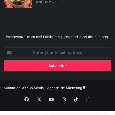
31 iulie 2026
Promovează-te cu noi! Publicitate și anunțuri la cel mai bun preț!
Enter
your
Email
address
Sutinut de
WebCo Media - Agentie de Marketing
Facebook
X
YouTube
Instagram
TikTok
WhatsApp