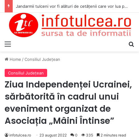
Jandarmii tulceni vor fi alături de cetățenii care vor lua parte la Festivalul Folk Țestos
Menu
S
Home
/
Consiliul Judeţean
Consiliul Judeţean
Ziua Independenței Ucrainei,
sărbătorită în cadrul unui
eveniment organizat de
Asociația „Mâini Întinse”
infotulcea.ro
23 august 2022
0
335
2 minutes read