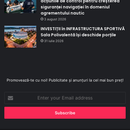
acțiunile de control pentru creșterea
siguranței navigației în domeniul
agrementului nautic
3 august 2026
INVESTIȚII în INFRASTRUCTURA SPORTIVĂ
Sala Polivalentă își deschide porțile
31 iulie 2026
Promovează-te cu noi! Publicitate și anunțuri la cel mai bun preț!
Enter
your
Email
address