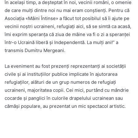
în același timp, a deșteptat în noi, vecinii români, o omenie
de care mulți dintre noi nu mai eram conștienți. Pentru că
Asociația «Mâini Întinse» a făcut tot posibilul să îi ajute pe
vecinii noștri ucraineni, refugiați aici, să se simtă ca acasă,
îmi exprim speranța că ziua de mâine va fi o zi a speranței
într-o Ucraină liberă și Independentă. La mulți ani!” a
transmis Dumitru Mergeani.
La eveniment au fost prezenți reprezentanți ai societății
civile și ai instituțiilor publice implicate în ajutorarea
refugiaților, alături de un grup numeros de refugiați
ucraineni, majoritatea copii. Cei mici, purtând cu mândrie
cocarde și panglici în culorile drapelului ucrainean sau
cămăși populare, au prezentat un mic spectacol artistic.