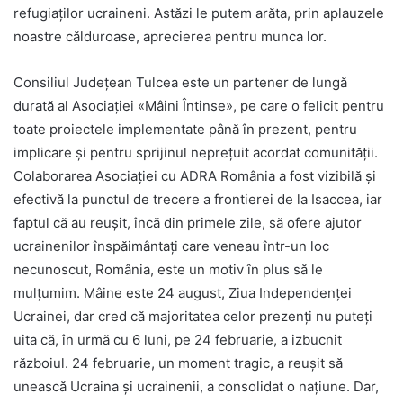
refugiaților ucraineni. Astăzi le putem arăta, prin aplauzele
noastre călduroase, aprecierea pentru munca lor.
Consiliul Județean Tulcea este un partener de lungă
durată al Asociației «Mâini Întinse», pe care o felicit pentru
toate proiectele implementate până în prezent, pentru
implicare și pentru sprijinul neprețuit acordat comunității.
Colaborarea Asociației cu ADRA România a fost vizibilă și
efectivă la punctul de trecere a frontierei de la Isaccea, iar
faptul că au reușit, încă din primele zile, să ofere ajutor
ucrainenilor înspăimântați care veneau într-un loc
necunoscut, România, este un motiv în plus să le
mulțumim. Mâine este 24 august, Ziua Independenței
Ucrainei, dar cred că majoritatea celor prezenți nu puteți
uita că, în urmă cu 6 luni, pe 24 februarie, a izbucnit
războiul. 24 februarie, un moment tragic, a reușit să
unească Ucraina și ucrainenii, a consolidat o națiune. Dar,