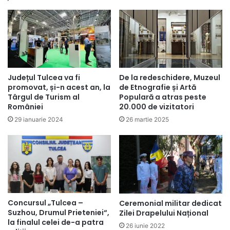
Județul Tulcea va fi
De la redeschidere, Muzeul
promovat, și-n acest an, la
de Etnografie și Artă
Târgul de Turism al
Populară a atras peste
României
20.000 de vizitatori
29 ianuarie 2024
26 martie 2025
Concursul „Tulcea –
Ceremonial militar dedicat
Suzhou, Drumul Prieteniei“,
Zilei Drapelului Național
la finalul celei de-a patra
26 iunie 2022