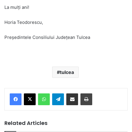
La mulți ani!
Horia Teodorescu,
Președintele Consiliului Județean Tulcea
tulcea
Facebook
X
WhatsApp
Telegram
Share via Email
Print
Related Articles