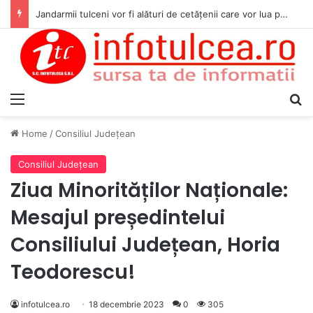
Jandarmii tulceni vor fi alături de cetățenii care vor lua parte la Festivalul Folk Țestos
Menu
S
Home
/
Consiliul Judeţean
Consiliul Judeţean
Ziua Minorităților Naționale:
Mesajul președintelui
Consiliului Județean, Horia
Teodorescu!
infotulcea.ro
18 decembrie 2023
0
305