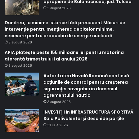
apropiere de Balanacncea, jud. Tulcea
3 august 2026
Dunărea, la minime istorice fără precedent Măsuri de
intervenție pentru menținerea debitelor minime,
necesare pentru producția de energie nucleară
3 august 2026
APIA plătește peste 155 milioane lei pentru motorina
aferentă trimestrului I al anului 2026
3 august 2026
Autoritatea Navală Română continuă
acțiunile de control pentru creșterea
siguranței navigației în domeniul
agrementului nautic
3 august 2026
INVESTIȚII în INFRASTRUCTURA SPORTIVĂ
Sala Polivalentă își deschide porțile
31 iulie 2026