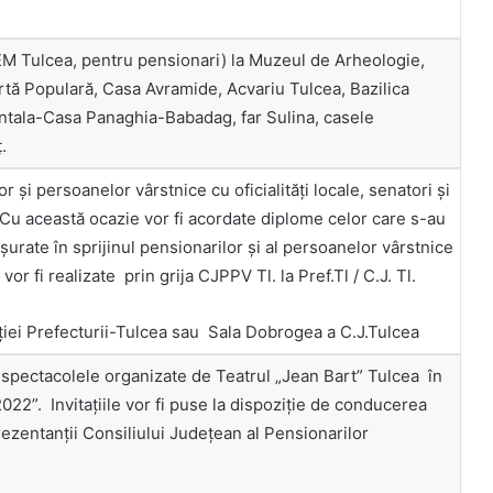
CEM Tulcea, pentru pensionari) la Muzeul de Arheologie,
tă Populară, Casa Avramide, Acvariu Tulcea, Bazilica
entala-Casa Panaghia-Babadag, far Sulina, casele
.
or și persoanelor vârstnice cu oficialităţi locale, senatori şi
 Cu această ocazie vor fi acordate diplome celor care s-au
ășurate în sprijinul pensionarilor și al persoanelor vârstnice
or fi realizate prin grija CJPPV Tl. la Pref.Tl / C.J. Tl.
tuţiei Prefecturii-Tulcea sau Sala Dobrogea a C.J.Tulcea
la spectacolele organizate de Teatrul „Jean Bart” Tulcea în
022”. Invitaţiile vor fi puse la dispoziţie de conducerea
prezentanţii Consiliului Judeţean al Pensionarilor