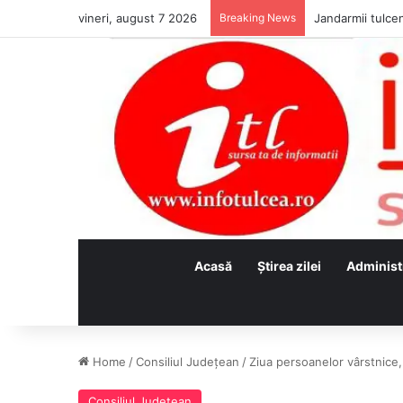
vineri, august 7 2026
Breaking News
Jandarmii tulcen
Acasă
Ştirea zilei
Administ
Home
/
Consiliul Judeţean
/
Ziua persoanelor vârstnice, 
Consiliul Judeţean