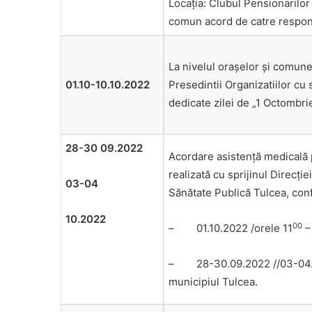
Locaţia: Clubul Pensionarilor „
comun acord de catre respons
La nivelul oraşelor şi comunel
01.10-10.10.2022
Presedintii Organizatiilor cu s
dedicate zilei de „1 Octombri
28-30 09.2022
Acordare asistenţă medicală 
realizată cu sprijinul Direcție
03-04
Sănătate Publică Tulcea, co
10.2022
00
– 01.10.2022 /orele 11
–
– 28-30.09.2022 //03-04.1
municipiul Tulcea.