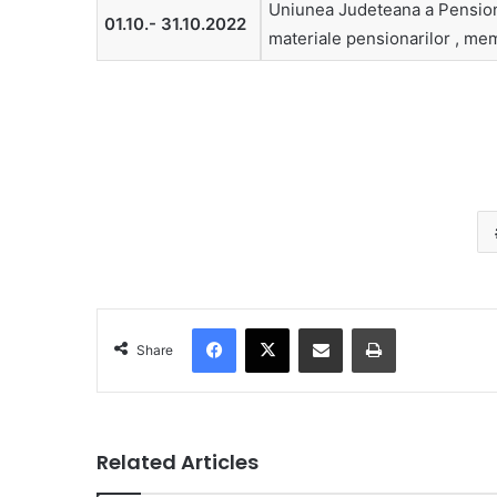
Uniunea Judeteana a Pensionar
01.10.- 31.10.2022
materiale pensionarilor , mem
Facebook
X
Share via Email
Print
Share
Related Articles