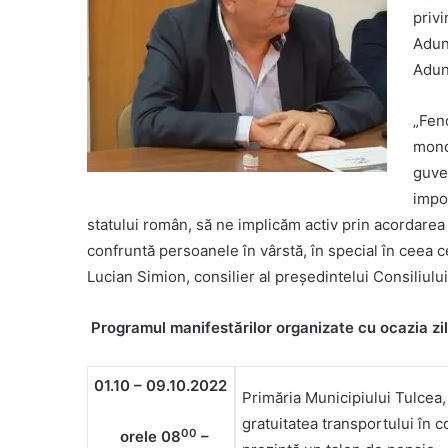
privi
Adun
Adun
„Feno
mondi
guve
impor
statului român, să ne implicăm activ prin acordarea 
confruntă persoanele în vârstă, în special în ceea ce
Lucian Simion, consilier al președintelui Consiliul
Programul manifestărilor organizate cu ocazia zi
01
.10 – 09.10.2022
Primăria Municipiului Tulcea,
gratuitatea transportului în 
00
orele 08
–