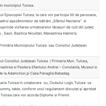
in municipiul Tulcea.
nul Episcopiei Tulcea, la care vor participa 50 de persoane,
adrul așezămintelor de bătrâni „Sfântul Nectarie” si
uprinde vizitarea urmatoarelor lăcaşuri de cult din judeţ:
, Saon, Bazilica Niculiţel, Manastirea Halmiris.
 Primăria Municipiului Tulcea sau Consiliul Județean
nul Consiliul Județean Tulcea / Primaria Mun. Tulcea,
astirea si Pestera Sfantului Andrei – Constanta, Muzeul si
de la Adamclissi,și Casa Panaglia Babadag.
imaria Tulcea in colaborare cu, Clubului Logic Tulcea va
rummy, table, conform unui regulament discutat şi aprobat
 Tulcea care vor acorda Diplome si Premii.