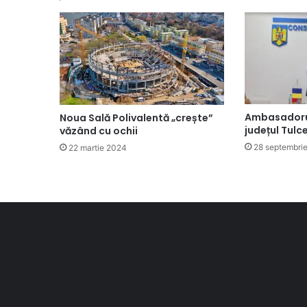
Ambasadorul
Noua Sală Polivalentă „crește”
județul Tulc
văzând cu ochii
28 septembri
22 martie 2024