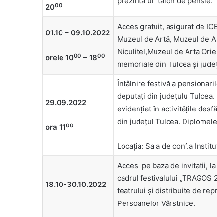
prezintă un talon de pensie.
00
20
Acces gratuit, asigurat de I
01.10 – 09.10.2022
Muzeul de Artă, Muzeul de Ar
Niculitel,Muzeul de Arta Ori
00
00
orele 10
– 18
memoriale din Tulcea și județ
Întâlnire festivă a pensionaril
deputaţi din judeţulu Tulcea.
29.09.2022
evidențiat în activitățile desf
din județul Tulcea. Diplomele v
00
ora 11
Locaţia: Sala de conf.a Insti
Acces, pe baza de invitaţii, 
cadrul festivalului „TRAGOS 2
18.10-30.10.2022
teatrului şi distribuite de re
Persoanelor Vârstnice.