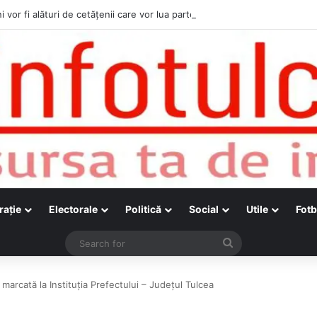
i vor fi alături de cetățenii care vor lua parte la Festivalul Folk Țestos
raţie
Electorale
Politică
Social
Utile
Fotb
Search
for
marcată la Instituția Prefectului – Județul Tulcea