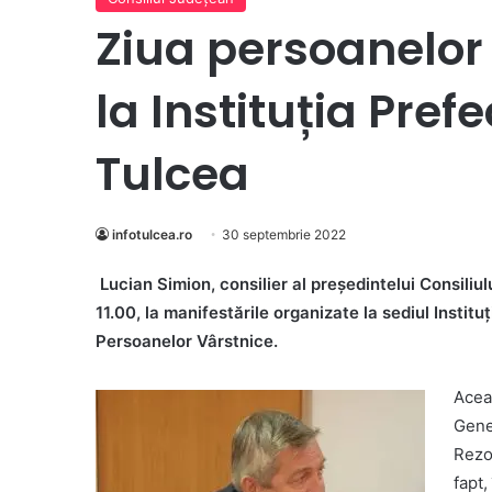
Ziua persoanelor
la Instituția Pref
Tulcea
infotulcea.ro
30 septembrie 2022
Lucian Simion, consilier al președintelui Consiliu
11.00, la manifestările organizate la sediul Institu
Persoanelor Vârstnice.
Acea
Gene
Rezol
fapt,