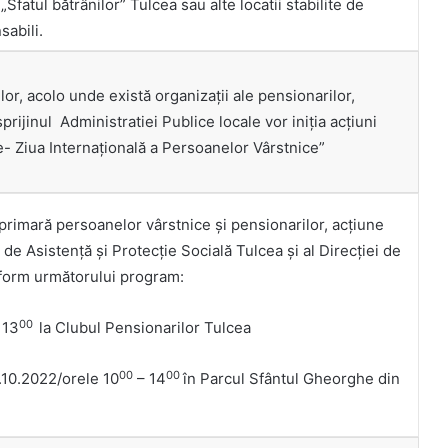
Sfatul bătrânilor” Tulcea sau alte locatii stabilite de
abili.
or, acolo unde există organizaţii ale pensionarilor,
prijinul Administratiei Publice locale vor iniţia acţiuni
e- Ziua Internațională a Persoanelor Vârstnice”
primară persoanelor vârstnice şi pensionarilor, acţiune
i de Asistență și Protecție Socială Tulcea şi al Direcţiei de
nform următorului program:
00
 13
la Clubul Pensionarilor Tulcea
00
00
0.2022/orele 10
– 14
în Parcul Sfântul Gheorghe din