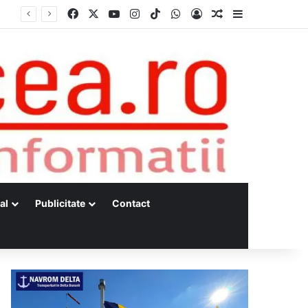
Facebook
X
YouTube
Instagram
TikTok
WhatsApp
Log In
Random Article
Sidebar
al
Publicitate
Contact