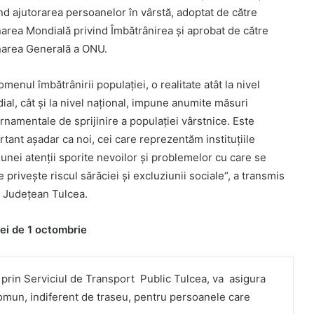
nd ajutorarea persoanelor în vârstă, adoptat de către
area Mondială privind Îmbătrânirea şi aprobat de către
area Generală a ONU.
menul îmbătrânirii populației, o realitate atât la nivel
al, cât și la nivel național, impune anumite măsuri
rnamentale de sprijinire a populației vârstnice. Este
tant așadar ca noi, cei care reprezentăm instituțiile
unei atenţii sporite nevoilor şi problemelor cu care se
 priveşte riscul sărăciei şi excluziunii sociale“, a transmis
ui Județean Tulcea.
lei de 1 octombrie
 prin Serviciul de Transport Public Tulcea, va asigura
comun, indiferent de traseu, pentru persoanele care