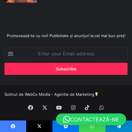
Promovează-te cu noi! Publicitate și anunțuri la cel mai bun preț!
Enter
your
Email
address
Sutinut de
WebCo Media - Agentie de Marketing
Facebook
X
YouTube
Instagram
TikTok
WhatsApp
CONTACTEAZĂ-NE