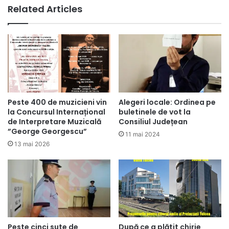
Related Articles
Peste 400 de muzicieni vin
Alegeri locale: Ordinea pe
la Concursul Internațional
buletinele de vot la
de Interpretare Muzicală
Consiliul Județean
”George Georgescu”
11 mai 2024
13 mai 2026
Peste cinci sute de
După ce a plătit chirie