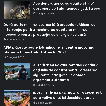
Accident rutier cu cu două victime în
apropiere de Balanacncea, jud. Tulcea
3 august 2026
Dunărea, la minime istorice fără precedent Măsuri de
intervenție pentru menținerea debitelor minime,
necesare pentru producția de energie nucleară
3 august 2026
APIA plătește peste 155 milioane lei pentru motorina
aferentă trimestrului I al anului 2026
3 august 2026
Autoritatea Navală Română continuă
acțiunile de control pentru creșterea
siguranței navigației în domeniul
agrementului nautic
3 august 2026
INVESTIȚII în INFRASTRUCTURA SPORTIVĂ
Sala Polivalentă își deschide porțile
31 iulie 2026