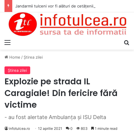
Jandarmii tulceni vor fi alături de cetățenii care vor lua parte la Festivalul Folk Țestos
Menu
S
Home
/
Ştirea zilei
Ştirea zilei
Explozie pe strada IL
Caragiale! Din fericire fără
victime
- au fost alertate Ambulanța și ISU Delta
infotulcea.ro
12 aprilie 2021
0
803
1 minute read