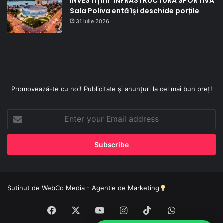
INVESTIȚII în INFRASTRUCTURA SPORTIVĂ
Sala Polivalentă își deschide porțile
31 iulie 2026
Promovează-te cu noi! Publicitate și anunțuri la cel mai bun preț!
Enter
your
Email
address
Sutinut de
WebCo Media - Agentie de Marketing
Facebook
X
YouTube
Instagram
TikTok
WhatsApp