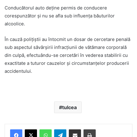
Conducătorul auto deține permis de conducere
corespunzător și nu se afla sub influența băuturilor
alcoolice.
În cauză polițiștii au întocmit un dosar de cercetare penală
sub aspectul săvârșirii infracțiunii de vătămare corporală
din culpă, efectuându-se cercetări în vederea stabilirii cu
exactitate a tuturor cauzelor și circumstanțelor producerii
accidentului.
tulcea
Facebook
X
WhatsApp
Telegram
Share via Email
Print