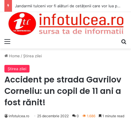
Jandarmii tulceni vor fi alături de cetățenii care vor lua parte la Festivalul Folk Țestos
Menu
S
Home
/
Ştirea zilei
Ştirea zilei
Accident pe strada Gavrilov
Corneliu: un copil de 11 ani a
fost rănit!
infotulcea.ro
25 decembrie 2022
0
1.686
1 minute read