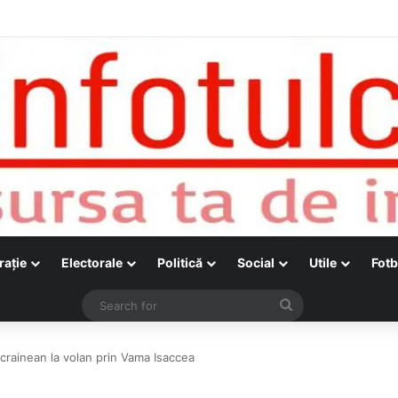
raţie
Electorale
Politică
Social
Utile
Fotb
Search
for
crainean la volan prin Vama Isaccea