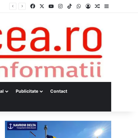
Facebook
X
YouTube
Instagram
TikTok
WhatsApp
Log In
Random Article
Sidebar
Dunărea, la minime istorice fără precedent Măsuri de intervenție pentru menținerea debitelor minime, necesare pentru producția de energie nucleară
al
Publicitate
Contact