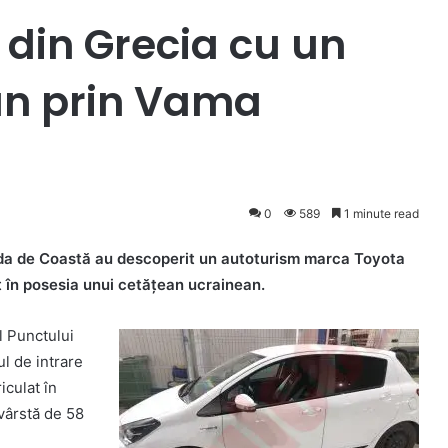
 din Grecia cu un
an prin Vama
0
589
1 minute read
arda de Coastă au descoperit un autoturism marca Toyota
at în posesia unui cetăţean ucrainean.
ul Punctului
l de intrare
iculat în
vârstă de 58