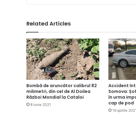
Related Articles
Bombă de aruncător calibrul 82
Accident înt
milimetri, din cel de Al Doilea
Somova: Șofe
Război Mondial la Cataloi
în urma impa
cap de pod
8 iunie 2021
19 aprilie 202