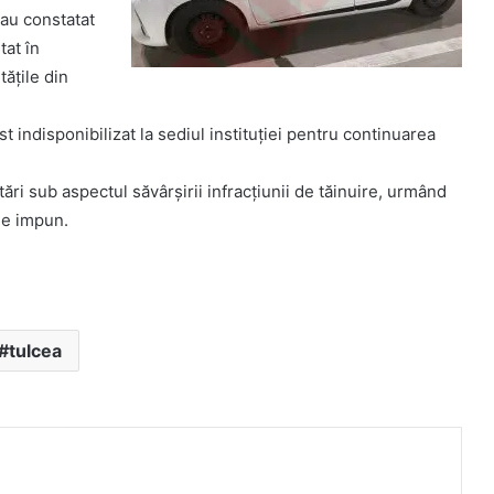
ă au constatat
tat în
tăţile din
st indisponibilizat la sediul instituției pentru continuarea
tări sub aspectul săvârşirii infracţiunii de tăinuire, urmând
 se impun.
tulcea