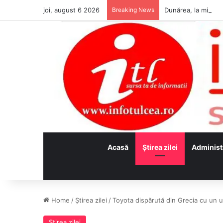
joi, august 6 2026
Breaking News
Acasă
Ştirea zilei
Administ
Home
/
Ştirea zilei
/
Toyota dispărută din Grecia cu un u
Ştirea zilei