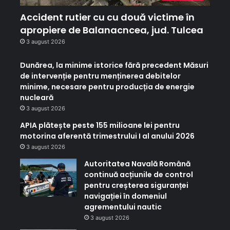
Accident rutier cu cu două victime în
apropiere de Balanacncea, jud. Tulcea
3 august 2026
Dunărea, la minime istorice fără precedent Măsuri
de intervenție pentru menținerea debitelor
minime, necesare pentru producția de energie
nucleară
3 august 2026
APIA plătește peste 155 milioane lei pentru
motorina aferentă trimestrului I al anului 2026
3 august 2026
Autoritatea Navală Română
continuă acțiunile de control
pentru creșterea siguranței
navigației în domeniul
agrementului nautic
3 august 2026