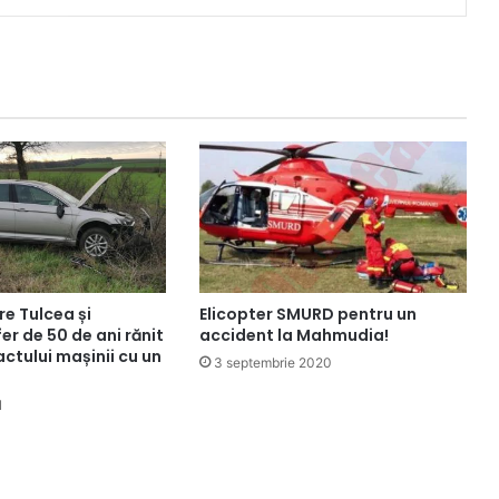
re Tulcea și
Elicopter SMURD pentru un
r de 50 de ani rănit
accident la Mahmudia!
ctului mașinii cu un
3 septembrie 2020
1