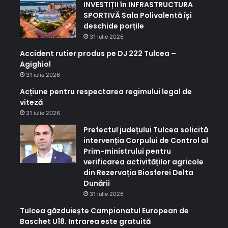
INVESTIȚII în INFRASTRUCTURA
SPORTIVĂ Sala Polivalentă își
deschide porțile
31 iulie 2026
Accident rutier produs pe DJ 222 Tulcea –
Agighiol
31 iulie 2026
Acțiune pentru respectarea regimului legal de
viteză
31 iulie 2026
Prefectul județului Tulcea solicită
intervenția Corpului de Control al
Prim-ministrului pentru
verificarea activităților agricole
din Rezervația Biosferei Delta
Dunării
31 iulie 2026
Tulcea găzduiește Campionatul European de
Baschet U18. Intrarea este gratuită