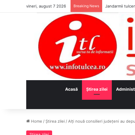
vineri, august 7 2026
Breaking News
Jandarmii tulcen
Acasă
Ştirea zilei
Administ
Home
/
Ştirea zilei
/
Alți nouă consilieri județeni au dep
Ştirea zilei