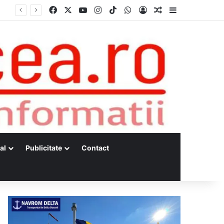
Facebook
X
YouTube
Instagram
TikTok
WhatsApp
Log In
Random Article
Sidebar
al
Publicitate
Contact