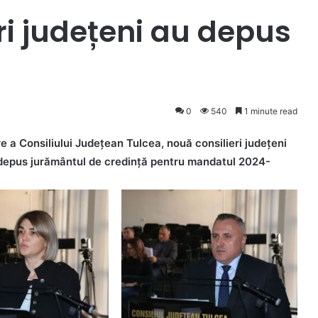
eri județeni au depus
0
540
1 minute read
are a Consiliului Județean Tulcea, nouă consilieri județeni
u depus jurământul de credință pentru mandatul 2024-