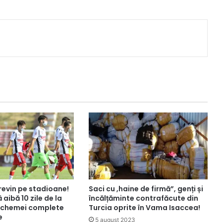
revin pe stadioane!
Saci cu ,haine de firmă”, genți și
 aibă 10 zile de la
încălțăminte contrafăcute din
 schemei complete
Turcia oprite în Vama Isaccea!
e
5 august 2023