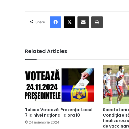
Facebook
X
Share via Email
Print
Share
Related Articles
Tulcea Votează! Prezența: Locul
Spectatorii 
7 la nivel național la ora 10
Condiţia e să
finalizarea
24 noiembrie 2024
de vaccinar