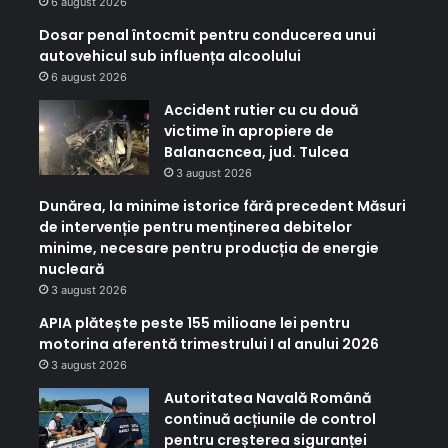
6 august 2026
Dosar penal întocmit pentru conducerea unui
autovehicul sub influența alcoolului
6 august 2026
Accident rutier cu cu două
victime în apropiere de
Balanacncea, jud. Tulcea
3 august 2026
Dunărea, la minime istorice fără precedent Măsuri
de intervenție pentru menținerea debitelor
minime, necesare pentru producția de energie
nucleară
3 august 2026
APIA plătește peste 155 milioane lei pentru
motorina aferentă trimestrului I al anului 2026
3 august 2026
Autoritatea Navală Română
continuă acțiunile de control
pentru creșterea siguranței