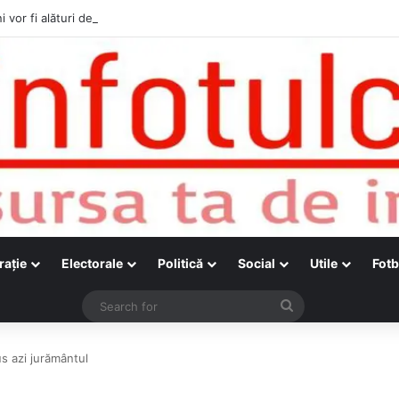
i vor fi alături de cetățenii care vor lua parte la Festivalul Folk Țestos
raţie
Electorale
Politică
Social
Utile
Fotb
Search
for
us azi jurământul