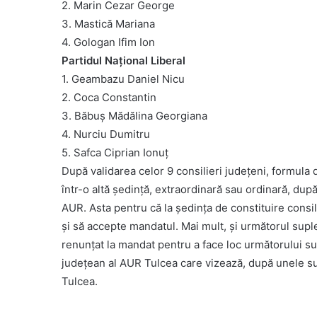
2. Marin Cezar George
3. Mastică Mariana
4. Gologan Ifim Ion
Partidul Național Liberal
1. Geambazu Daniel Nicu
2. Coca Constantin
3. Băbuș Mădălina Georgiana
4. Nurciu Dumitru
5. Safca Ciprian Ionuț
După validarea celor 9 consilieri județeni, formula
într-o altă ședință, extraordinară sau ordinară, după
AUR. Asta pentru că la ședința de constituire cons
și să accepte mandatul. Mai mult, și următorul sup
renunțat la mandat pentru a face loc următorului su
județean al AUR Tulcea care vizează, după unele su
Tulcea.