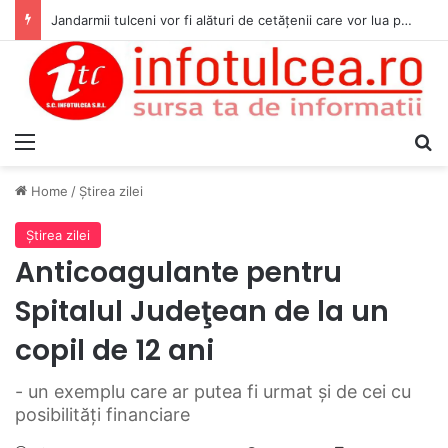
Jandarmii tulceni vor fi alături de cetățenii care vor lua parte la Festivalul Folk Țestos
Menu
S
Home
/
Ştirea zilei
Ştirea zilei
Anticoagulante pentru
Spitalul Judeţean de la un
copil de 12 ani
- un exemplu care ar putea fi urmat şi de cei cu
posibilităţi financiare