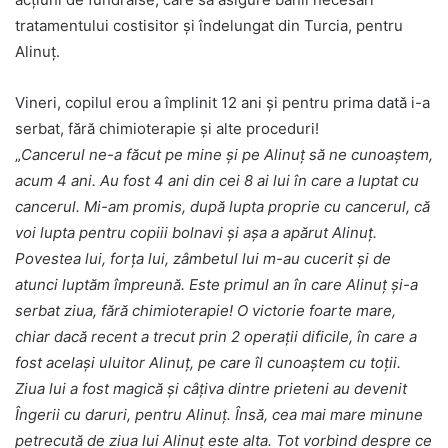
tratamentului costisitor și îndelungat din Turcia, pentru
Alinuț.
Vineri, copilul erou a împlinit 12 ani și pentru prima dată i-a
serbat, fără chimioterapie și alte proceduri!
„
Cancerul ne-a făcut pe mine și pe Alinuț să ne cunoaștem,
acum 4 ani. Au fost 4 ani din cei 8 ai lui în care a luptat cu
cancerul. Mi-am promis, după lupta proprie cu cancerul, că
voi lupta pentru copiii bolnavi și așa a apărut Alinuț.
Povestea lui, forța lui, zâmbetul lui m-au cucerit și de
atunci luptăm împreună. Este primul an în care Alinuț și-a
serbat ziua, fără chimioterapie! O victorie foarte mare,
chiar dacă recent a trecut prin 2 operații dificile, în care a
fost același uluitor Alinuț, pe care îl cunoaștem cu toții.
Ziua lui a fost magică și câțiva dintre prieteni au devenit
Îngerii cu daruri, pentru Alinuț. Însă, cea mai mare minune
petrecută de ziua lui Alinuț este alta. Tot vorbind despre ce