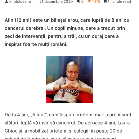
infotulcea.ro
21 decembrie 2020
0
1.119
1 minute read
Alin (12 ani) este un băiețel erou, care luptă de 8 ani cu
cancerul cerebral. Un copil minune, care a trecut prin
zeci de intervenții, pentru a trăi, cu un curaj care a
inspirat foarte mulți români.
De la 4 ani, „Alinuț”, cum îi spun prietenii mari, care îi sunt
alături, luptă să învingă cancerul. De aproape 4 ani, Laura
Ghioc și-a mobilizat prietenii și colegii, în peste 20 de
acțiuni de fundraise, care să asigure banii necesari