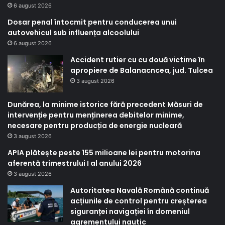
6 august 2026
Dosar penal întocmit pentru conducerea unui
autovehicul sub influența alcoolului
6 august 2026
Accident rutier cu cu două victime în
apropiere de Balanacncea, jud. Tulcea
3 august 2026
Dunărea, la minime istorice fără precedent Măsuri de
intervenție pentru menținerea debitelor minime,
necesare pentru producția de energie nucleară
3 august 2026
APIA plătește peste 155 milioane lei pentru motorina
aferentă trimestrului I al anului 2026
3 august 2026
Autoritatea Navală Română continuă
acțiunile de control pentru creșterea
siguranței navigației în domeniul
agrementului nautic