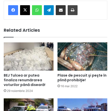
Facebook
X
WhatsApp
Telegram
Share via Email
Print
Related Articles
BEJ Tulcea ar putea
Plase de pescuit şi peşte în
finaliza renumărarea
plină prohibiţie!
voturilor până diseară!
16 mai 2022
29 noiembrie 2024