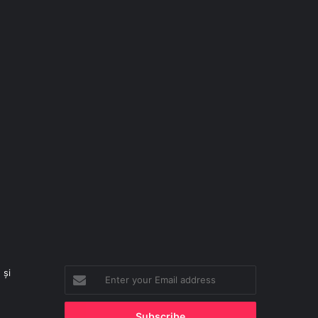
 și
Enter
your
Email
address