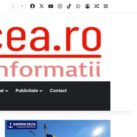
Facebook
X
YouTube
Instagram
TikTok
WhatsApp
Log In
Random Article
Sidebar
al
Publicitate
Contact