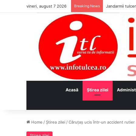
vineri, august 7 2026
Breaking News
Jandarmii tulcen
Acasă
Ştirea zilei
Administ
Home
/
Ştirea zilei
/
Căruțaș ucis într-un accident rutier
Ştirea zilei