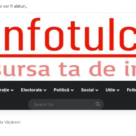
i vor fi alături de cetățenii care vor lua parte la Festivalul Folk Țestos
raţie
Electorale
Politică
Social
Utile
Fotb
Search
for
 la Văcăreni