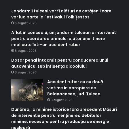
Jandarmii tulceni vor fi alături de cetățenii care
vor lua parte la Festivalul Folk Țestos
6 august 2026
Aflat în concediu, un jandarm tulcean a intervenit
pentru acordarea primului ajutor unei tinere
implicate într-un accident rutier
6 august 2026
Dosar penal întocmit pentru conducerea unui
autovehicul sub influența alcoolului
6 august 2026
Accident rutier cu cu două
victime în apropiere de
Balanacncea, jud. Tulcea
3 august 2026
Dunărea, la minime istorice fără precedent Măsuri
de intervenție pentru menținerea debitelor
minime, necesare pentru producția de energie
nucleară