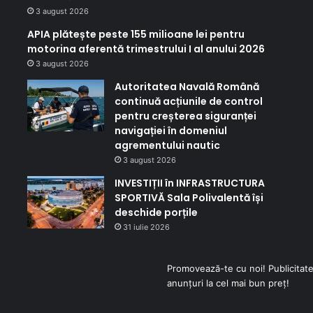
3 august 2026
APIA plătește peste 155 milioane lei pentru
motorina aferentă trimestrului I al anului 2026
3 august 2026
Autoritatea Navală Română
continuă acțiunile de control
pentru creșterea siguranței
navigației în domeniul
agrementului nautic
3 august 2026
INVESTIȚII în INFRASTRUCTURA
SPORTIVĂ Sala Polivalentă își
deschide porțile
31 iulie 2026
Promovează-te cu noi! Publicitate
anunțuri la cel mai bun preț!