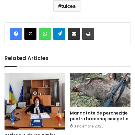
tulcea
Facebook
X
WhatsApp
Telegram
Share via Email
Print
Related Articles
Mandatate de percheziție
pentru braconaj cinegetic!
3 noiembrie 2023