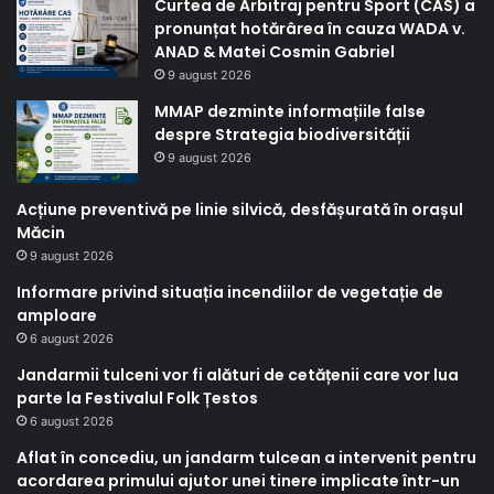
Curtea de Arbitraj pentru Sport (CAS) a
pronunțat hotărârea în cauza WADA v.
ANAD & Matei Cosmin Gabriel
9 august 2026
MMAP dezminte informațiile false
despre Strategia biodiversității
9 august 2026
Acțiune preventivă pe linie silvică, desfășurată în orașul
Măcin
9 august 2026
Informare privind situația incendiilor de vegetație de
amploare
6 august 2026
Jandarmii tulceni vor fi alături de cetățenii care vor lua
parte la Festivalul Folk Țestos
6 august 2026
Aflat în concediu, un jandarm tulcean a intervenit pentru
acordarea primului ajutor unei tinere implicate într-un