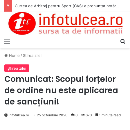
Curtea de Arbitraj pentru Sport (CAS) a pronunțat hotărârea în cauza WADA v. ANAD & Matei Cosmin Gabriel
Menu
S
Home
/
Ştirea zilei
Ştirea zilei
Comunicat: Scopul forțelor
de ordine nu este aplicarea
de sancțiuni!
infotulcea.ro
25 octombrie 2020
0
670
1 minute read