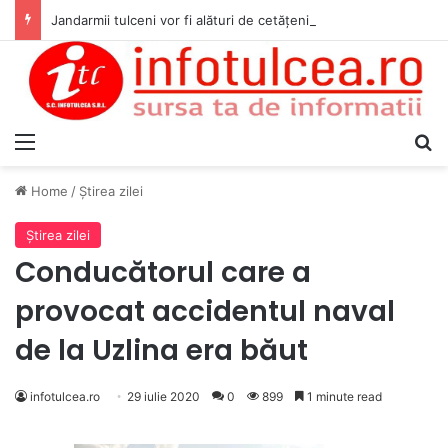
Jandarmii tulceni vor fi alături de cetățenii care vor lua parte la Festivalul Folk Țestos
Menu
S
Home
/
Ştirea zilei
Ştirea zilei
Conducătorul care a
provocat accidentul naval
de la Uzlina era băut
infotulcea.ro
29 iulie 2020
0
899
1 minute read