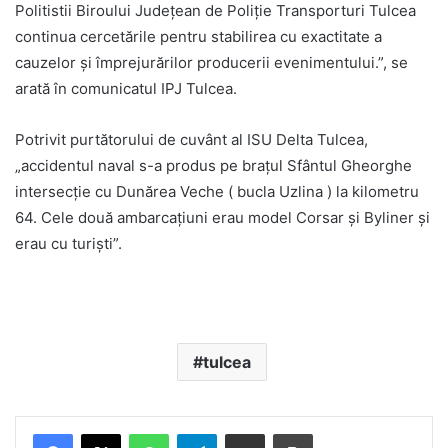
Politistii Biroului Județean de Poliție Transporturi Tulcea
continua cercetările pentru stabilirea cu exactitate a
cauzelor și împrejurărilor producerii evenimentului.”, se
arată în comunicatul IPJ Tulcea.
Potrivit purtătorului de cuvânt al ISU Delta Tulcea,
„accidentul naval s-a produs pe brațul Sfântul Gheorghe
intersecție cu Dunărea Veche ( bucla Uzlina ) la kilometru
64. Cele două ambarcațiuni erau model Corsar și Byliner și
erau cu turiști”.
tulcea
Facebook
X
WhatsApp
Telegram
Share via Email
Print