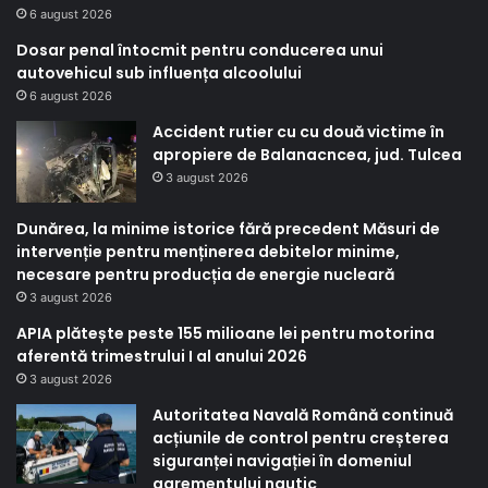
6 august 2026
Dosar penal întocmit pentru conducerea unui
autovehicul sub influența alcoolului
6 august 2026
Accident rutier cu cu două victime în
apropiere de Balanacncea, jud. Tulcea
3 august 2026
Dunărea, la minime istorice fără precedent Măsuri de
intervenție pentru menținerea debitelor minime,
necesare pentru producția de energie nucleară
3 august 2026
APIA plătește peste 155 milioane lei pentru motorina
aferentă trimestrului I al anului 2026
3 august 2026
Autoritatea Navală Română continuă
acțiunile de control pentru creșterea
siguranței navigației în domeniul
agrementului nautic