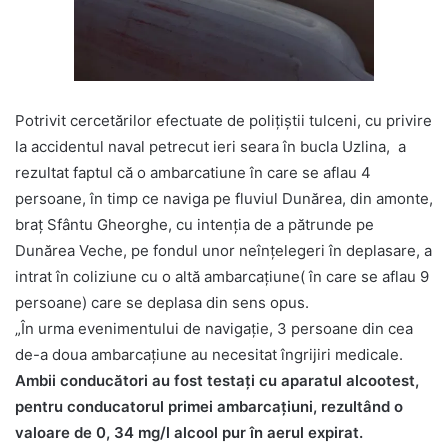
Potrivit cercetărilor efectuate de poliţiştii tulceni, cu privire
la accidentul naval petrecut ieri seara în bucla Uzlina, a
rezultat faptul că o ambarcatiune în care se aflau 4
persoane, în timp ce naviga pe fluviul Dunărea, din amonte,
braț Sfântu Gheorghe, cu intenția de a pătrunde pe
Dunărea Veche, pe fondul unor neînțelegeri în deplasare, a
intrat în coliziune cu o altă ambarcaţiune( în care se aflau 9
persoane) care se deplasa din sens opus.
„În urma evenimentului de navigație, 3 persoane din cea
de-a doua ambarcaţiune au necesitat îngrijiri medicale.
Ambii conducători au fost testați cu aparatul alcootest,
pentru conducatorul primei ambarcaţiuni, rezultând o
valoare de 0, 34 mg/l alcool pur în aerul expirat.