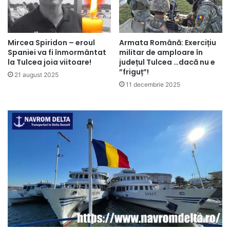
Mircea Spiridon – eroul
Armata Română: Exercițiu
Spaniei va fi înmormântat
militar de amploare în
la Tulcea joia viitoare!
județul Tulcea …dacă nu e
”friguț”!
21 august 2025
11 decembrie 2025