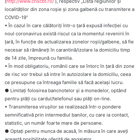
(
http://www.cnscbt.ro/
), respectiv „Lista regiunilor și
localităților din zona roșie și zona galbenă cu transmitere a
COVID-19”
▪
În cazul în care călătoriți într-o țară expusă infecției cu
noul coronavirus există riscul ca la momentul revenirii în
țară, în funcție de actualizarea zonelor roșii/galbene, să fie
necesar să rămâneți în carantină/izolare la domiciliu timp
de 14 zile, împreună cu familia.
▪
În mod obligatoriu, românii care se întorc în țară din zone
de risc vor trebui să intre în autoizolare la domiciliu, ceea
ce presupune ca întreaga familie să facă același lucru.
● Limitați folosirea bancnotelor și a monedelor, optând
pentru plăți cu cardul/telefonul sau plăți on-line.
▪
Transmiterea virușilor se realizează într-o pondere
semnificativă prin intermediul banilor, cu care ia contact,
statistic, un număr foarte mare de persoane.
● Optați pentru munca de acasă, în măsura în care aveți
această posibilitate oferită de angajator.