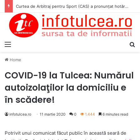
Curtea de Arbitraj pentru Sport (CAS) a pronunțat hotărârea în cauza WADA v. ANAD & Matei Cosmin Gabriel
Menu
S
Home
COVID-19 la Tulcea: Numărul
autoizolaţilor la domiciliu e
în scădere!
infotulcea.ro
11 martie 2020
0
1.444
6 minutes read
Potrivit unui comunicat făcut public în această seară de