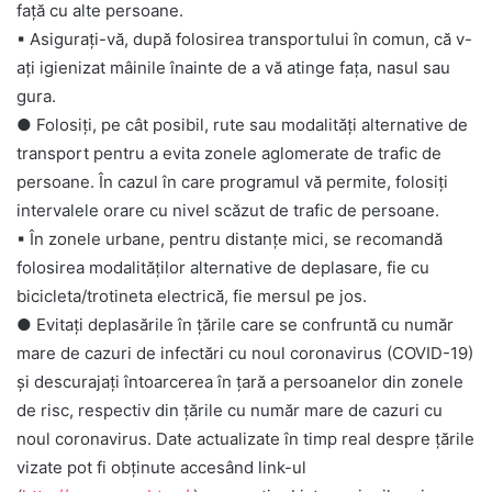
față cu alte persoane.
▪
Asigurați-vă, după folosirea transportului în comun, că v-
ați igienizat mâinile înainte de a vă atinge fața, nasul sau
gura.
● Folosiți, pe cât posibil, rute sau modalități alternative de
transport pentru a evita zonele aglomerate de trafic de
persoane. În cazul în care programul vă permite, folosiți
intervalele orare cu nivel scăzut de trafic de persoane.
▪
În zonele urbane, pentru distanțe mici, se recomandă
folosirea modalităților alternative de deplasare, fie cu
bicicleta/trotineta electrică, fie mersul pe jos.
● Evitați deplasările în țările care se confruntă cu număr
mare de cazuri de infectări cu noul coronavirus (COVID-19)
și descurajați întoarcerea în țară a persoanelor din zonele
de risc, respectiv din țările cu număr mare de cazuri cu
noul coronavirus. Date actualizate în timp real despre țările
vizate pot fi obținute accesând link-ul