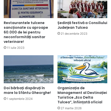
Restaurantele tulcene
Ședință festivă a Consiliului
sancționate cu aproape
Județean Tulcea
60.000 de lei pentru
21 decembrie 2023
neconformități sanitar
veterinare!
11 iulie 2023
Doi bărbați dispăruți în
Organizația de
mare la Sfântu Gheorghe!
Management al Destinației
Turistice „Eco Delta
1 septembrie 2024
Tulcea”, înființată oficial
27 martie 2026