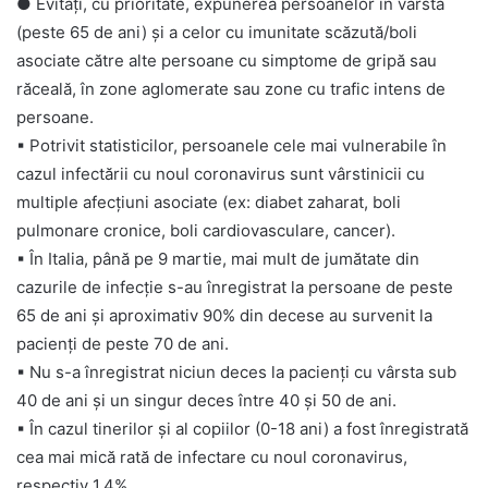
● Evitați, cu prioritate, expunerea persoanelor în vârstă
(peste 65 de ani) și a celor cu imunitate scăzută/boli
asociate către alte persoane cu simptome de gripă sau
răceală, în zone aglomerate sau zone cu trafic intens de
persoane.
▪
Potrivit statisticilor, persoanele cele mai vulnerabile în
cazul infectării cu noul coronavirus sunt vârstinicii cu
multiple afecțiuni asociate (ex: diabet zaharat, boli
pulmonare cronice, boli cardiovasculare, cancer).
▪
În Italia, până pe 9 martie, mai mult de jumătate din
cazurile de infecție s-au înregistrat la persoane de peste
65 de ani și aproximativ 90% din decese au survenit la
pacienți de peste 70 de ani.
▪
Nu s-a înregistrat niciun deces la pacienți cu vârsta sub
40 de ani și un singur deces între 40 și 50 de ani.
▪
În cazul tinerilor și al copiilor (0-18 ani) a fost înregistrată
cea mai mică rată de infectare cu noul coronavirus,
respectiv 1,4%.