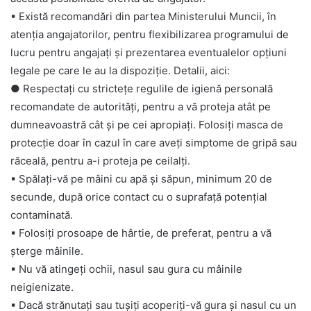
▪
Există recomandări din partea Ministerului Muncii, în
atenția angajatorilor, pentru flexibilizarea programului de
lucru pentru angajați și prezentarea eventualelor opțiuni
legale pe care le au la dispoziție. Detalii, aici:
● Respectați cu strictețe regulile de igienă personală
recomandate de autorități, pentru a vă proteja atât pe
dumneavoastră cât și pe cei apropiați. Folosiți masca de
protecție doar în cazul în care aveți simptome de gripă sau
răceală, pentru a-i proteja pe ceilalți.
▪
Spălați-vă pe mâini cu apă și săpun, minimum 20 de
secunde, după orice contact cu o suprafață potențial
contaminată.
▪
Folosiți prosoape de hârtie, de preferat, pentru a vă
șterge mâinile.
▪
Nu vă atingeți ochii, nasul sau gura cu mâinile
neigienizate.
▪
Dacă strănutați sau tușiți acoperiți-vă gura și nasul cu un