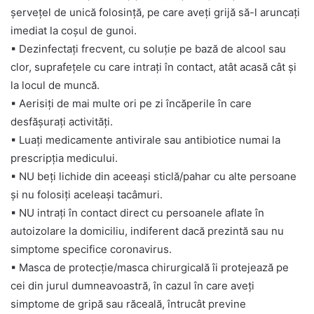
șervețel de unică folosință, pe care aveți grijă să-l aruncați
imediat la coșul de gunoi.
▪
Dezinfectați frecvent, cu soluție pe bază de alcool sau
clor, suprafețele cu care intrați în contact, atât acasă cât și
la locul de muncă.
▪
Aerisiți de mai multe ori pe zi încăperile în care
desfășurați activități.
▪
Luați medicamente antivirale sau antibiotice numai la
prescripția medicului.
▪
NU beți lichide din aceeași sticlă/pahar cu alte persoane
și nu folosiți aceleași tacâmuri.
▪
NU intrați în contact direct cu persoanele aflate în
autoizolare la domiciliu, indiferent dacă prezintă sau nu
simptome specifice coronavirus.
▪
Masca de protecție/masca chirurgicală îi protejează pe
cei din jurul dumneavoastră, în cazul în care aveți
simptome de gripă sau răceală, întrucât previne