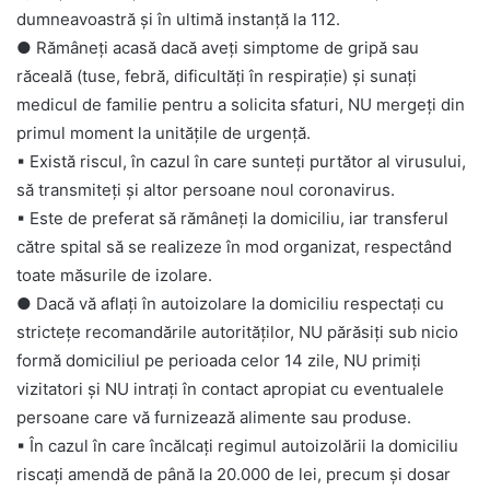
dumneavoastră și în ultimă instanță la 112.
● Rămâneți acasă dacă aveți simptome de gripă sau
răceală (tuse, febră, dificultăți în respirație) și sunați
medicul de familie pentru a solicita sfaturi, NU mergeți din
primul moment la unitățile de urgență.
▪
Există riscul, în cazul în care sunteți purtător al virusului,
să transmiteți și altor persoane noul coronavirus.
▪
Este de preferat să rămâneți la domiciliu, iar transferul
către spital să se realizeze în mod organizat, respectând
toate măsurile de izolare.
● Dacă vă aflați în autoizolare la domiciliu respectați cu
strictețe recomandările autorităților, NU părăsiți sub nicio
formă domiciliul pe perioada celor 14 zile, NU primiți
vizitatori și NU intrați în contact apropiat cu eventualele
persoane care vă furnizează alimente sau produse.
▪
În cazul în care încălcați regimul autoizolării la domiciliu
riscați amendă de până la 20.000 de lei, precum și dosar