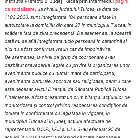
Instituţia Prefectului Judeţ Tulcea prin intermediul
paginii
de socializare
, „
la nivelul județului Tulcea, la data de
11.03.2020, sunt înregistrate 104 persoane aflate în
autoizolare la domiciliu din care 27 în municipiul Tulcea, în
scădere față de ziua precedentă. De asemenea, la această
dată nu se află înregistrată nicio persoană în carantină și
nici nu a fost confirmat vreun caz de îmbolnăvire.
De asemenea, la nivel de grup de coordonare s-au
dezbătut prevederile legale cu privire la organizarea unor
evenimente publice cu număr mare de participanţi,
evenimente culturale, sportive sau religioase, pentru care
este necesar avizul Direcţiei de Sănătate Publică Tulcea.
Finalmente, a fost prezentat un prim bilanț al acțiunilor de
monitorizare și control privind respectarea condițiilor de
izolare în conformitate cu legislația în vigoare, în
municipiul Tulcea și în județ, acțiuni efectuate de
reprezentanții D.S.P., I.P.J și I.J.J. S-au efectuat 95 de
acțiuni în urma acestora reieșind că toate persoanele