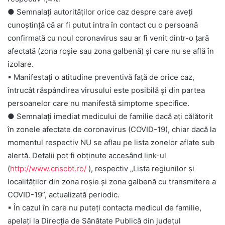
● Semnalați autorităților orice caz despre care aveți
cunoștință că ar fi putut intra în contact cu o persoană
confirmată cu noul coronavirus sau ar fi venit dintr-o țară
afectată (zona roșie sau zona galbenă) și care nu se află în
izolare.
▪
Manifestați o atitudine preventivă față de orice caz,
întrucât răspândirea virusului este posibilă și din partea
persoanelor care nu manifestă simptome specifice.
● Semnalați imediat medicului de familie dacă ați călătorit
în zonele afectate de coronavirus (COVID-19), chiar dacă la
momentul respectiv NU se aflau pe lista zonelor aflate sub
alertă. Detalii pot fi obținute accesând link-ul
(
http://www.cnscbt.ro/
), respectiv „Lista regiunilor și
localităților din zona roșie și zona galbenă cu transmitere a
COVID-19”, actualizată periodic.
▪
În cazul în care nu puteți contacta medicul de familie,
apelați la Direcția de Sănătate Publică din județul