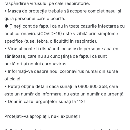
răspândirea virusului pe cale respiratorie.
▪
Masca de protecție trebuie să acopere complet nasul și
gura persoanei care o poartă.
● Țineți cont de faptul că nu în toate cazurile infectarea cu
noul coronavirus(COVID-19) este vizibilă prin simptome
specifice (tuse, febră, dificultăți în respirație).
▪
Virusul poate fi răspândit inclusiv de persoane aparent
sănătoase, care nu au cunoștință de faptul că sunt
purtători ai noului coronavirus.
▪
Informați-vă despre noul coronavirus numai din surse
oficiale!
▪
Puteți obține detalii dacă sunați la 0800.800.358, care
este un număr de informare, nu este un număr de urgență.
▪
Doar în cazul urgențelor sunați la 112!
Protejați-vă apropiații, nu-i expuneți!