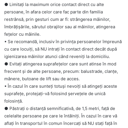
● Limitați la maximum orice contact direct cu alte
persoane, în afara celor care fac parte din familia
restrânsă, prin gesturi cum ar fi: strângerea mâinilor,
îmbrățișările, sărutul obrajilor sau al mâinilor, atingerea
fețelor cu mâinile.
▪
Se recomandă, inclusiv în privința persoanelor împreună
cu care locuiți, să NU intrați în contact direct decât după
igienizarea mâinilor atunci când reveniți la domiciliu.
● Evitați atingerea suprafețelor care sunt atinse în mod
frecvent și de alte persoane, precum: balustrade, clanțe,
mânere, butoane de lift sau de acces.
▪
În cazul în care sunteți totuși nevoiți să atingeți aceste
suprafețe, protejați-vă folosind șervețele de unică
folosință.
● Păstrați o distanță semnificativă, de 1,5 metri, față de
celelalte persoane pe care le întâlniți. În cazul în care vă
aflați în transportul în comun încercați să NU stați față în