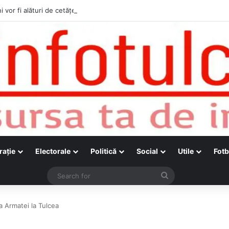
i vor fi alături de cetățenii care vor lua parte la Festivalul Folk Țestos
raţie
Electorale
Politică
Social
Utile
Fotb
Search
for
a Armatei la Tulcea