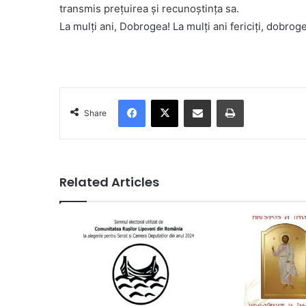
transmis prețuirea și recunoștința sa.
La mulți ani, Dobrogea! La mulți ani fericiți, dobroge
Facebook
X
Share via Email
Print
Share
Related Articles