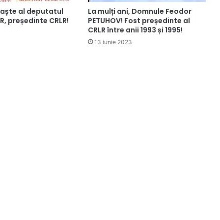
Paște al deputatul
La mulți ani, Domnule Feodor
R, președinte CRLR!
PETUHOV! Fost președinte al
CRLR între anii 1993 și 1995!
13 iunie 2023