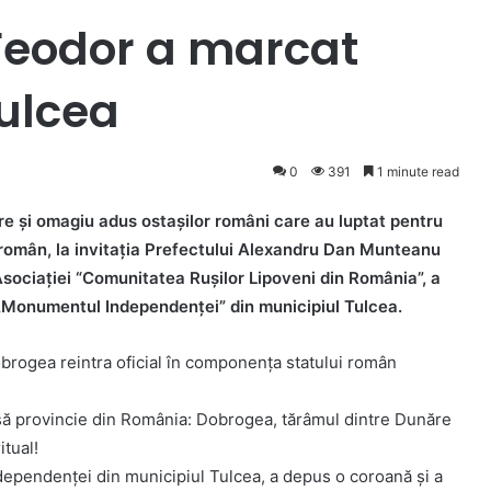
 Feodor a marcat
Tulcea
0
391
1 minute read
ire și omagiu adus ostașilor români care au luptat pentru
i român, la invitația Prefectului Alexandru Dan Munteanu
Asociației “Comunitatea Rușilor Lipoveni din România”, a
la „Monumentul Independenței” din municipiul Tulcea.
brogea reintra oficial în componența statului român
asă provincie din România: Dobrogea, tărâmul dintre Dunăre
itual!
ependenței din municipiul Tulcea, a depus o coroană și a