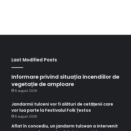
Last Modified Posts
Informare privind situația incendiilor de
vegetație de amploare
6 august 2026
Jandarmii tulceni vor fi alături de cetățenii care
vor lua parte la Festivalul Folk Țestos
6 august 2026
Aflat în concediu, un jandarm tulcean a intervenit