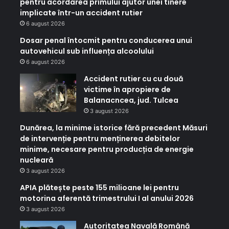
pentru acordarea primului ajutor unei tinere
implicate într-un accident rutier
6 august 2026
Dosar penal întocmit pentru conducerea unui
autovehicul sub influența alcoolului
6 august 2026
Accident rutier cu cu două
victime în apropiere de
Balanacncea, jud. Tulcea
3 august 2026
Dunărea, la minime istorice fără precedent Măsuri
de intervenție pentru menținerea debitelor
minime, necesare pentru producția de energie
nucleară
3 august 2026
APIA plătește peste 155 milioane lei pentru
motorina aferentă trimestrului I al anului 2026
3 august 2026
Autoritatea Navală Română