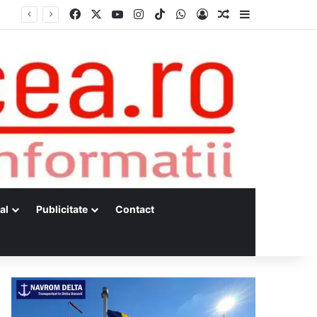
Facebook
X
YouTube
Instagram
TikTok
WhatsApp
Log In
Random Article
Sidebar
al
Publicitate
Contact