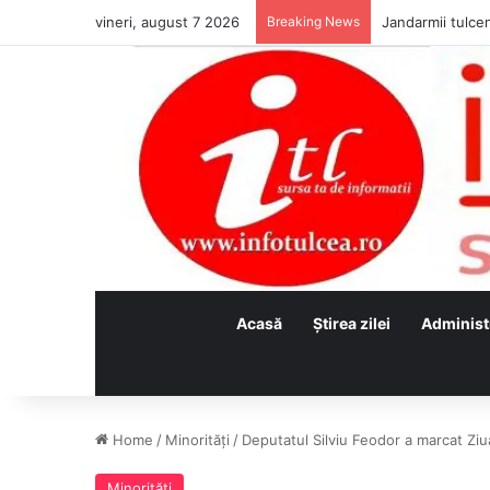
vineri, august 7 2026
Breaking News
Jandarmii tulcen
Acasă
Ştirea zilei
Administ
Home
/
Minorităţi
/
Deputatul Silviu Feodor a marcat Ziu
Minorităţi