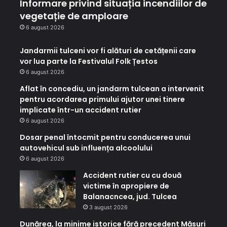
Informare privind situația incendiilor de
vegetație de amploare
6 august 2026
Jandarmii tulceni vor fi alături de cetățenii care
vor lua parte la Festivalul Folk Țestos
6 august 2026
Aflat în concediu, un jandarm tulcean a intervenit
pentru acordarea primului ajutor unei tinere
implicate într-un accident rutier
6 august 2026
Dosar penal întocmit pentru conducerea unui
autovehicul sub influența alcoolului
6 august 2026
Accident rutier cu cu două
victime în apropiere de
Balanacncea, jud. Tulcea
3 august 2026
Dunărea, la minime istorice fără precedent Măsuri