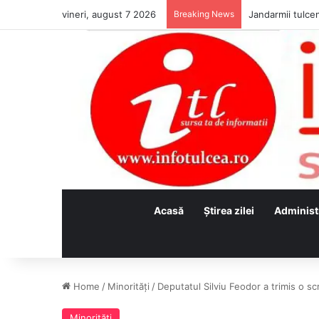
vineri, august 7 2026
Breaking News
Jandarmii tulcen
Acasă
Ştirea zilei
Administ
Home
/
Minorităţi
/
Deputatul Silviu Feodor a trimis o s
Minorităţi