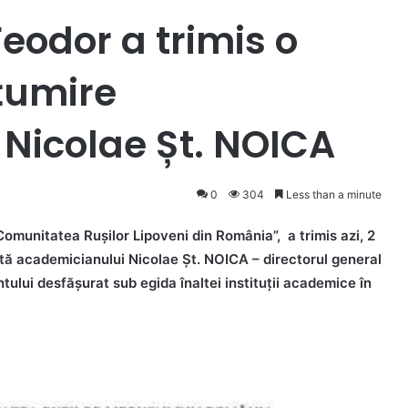
Feodor a trimis o
țumire
Nicolae Șt. NOICA
0
304
Less than a minute
Comunitatea Rușilor Lipoveni din România”, a trimis azi, 2
ă academicianului Nicolae Șt. NOICA – directorul general
ului desfășurat sub egida înaltei instituții academice în