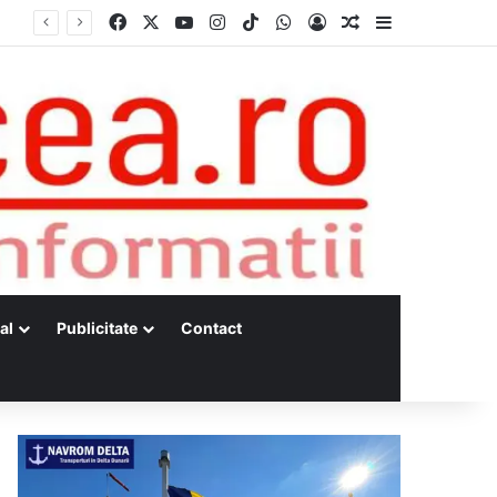
Facebook
X
YouTube
Instagram
TikTok
WhatsApp
Log In
Random Article
Sidebar
al
Publicitate
Contact