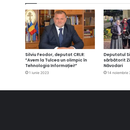
Silviu Feodor, deputat CRLR:
Deputatul Si
”Avem la Tulcea un olimpic în
sărbătorit Z
Tehnologia Informației!”
Năvodari
1 iunie 2023
14 noiembrie