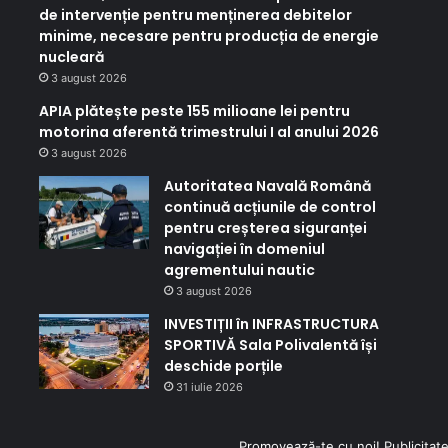
de intervenție pentru menținerea debitelor
minime, necesare pentru producția de energie
nucleară
3 august 2026
APIA plătește peste 155 milioane lei pentru
motorina aferentă trimestrului I al anului 2026
3 august 2026
Autoritatea Navală Română
continuă acțiunile de control
pentru creșterea siguranței
navigației în domeniul
agrementului nautic
3 august 2026
INVESTIȚII în INFRASTRUCTURA
SPORTIVĂ Sala Polivalentă își
deschide porțile
31 iulie 2026
Promovează-te cu noi! Publicitate