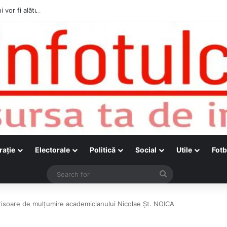
i vor fi alături de cetățenii care vor lua parte la Festivalul Folk Țestos
raţie
Electorale
Politică
Social
Utile
Fotb
Search
for
crisoare de mulțumire academicianului Nicolae Șt. NOICA