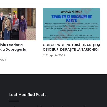
lviu Feodor a
CONCURS DE PICTURĂ: TRADIŢII ŞI
iua Dobrogei la
OBICEIURI DE PAŞTE LA SARICHIOI
11 aprilie 2022
 2024
Last Modified Posts