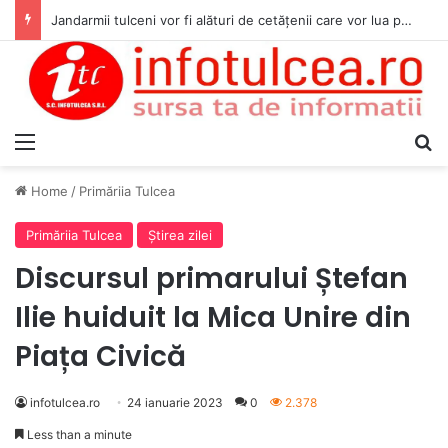
Jandarmii tulceni vor fi alături de cetățenii care vor lua parte la Festivalul Folk Țestos
Menu
S
Home
/
Primăriia Tulcea
Primăriia Tulcea
Ştirea zilei
Discursul primarului Ștefan
Ilie huiduit la Mica Unire din
Piața Civică
infotulcea.ro
24 ianuarie 2023
0
2.378
Less than a minute