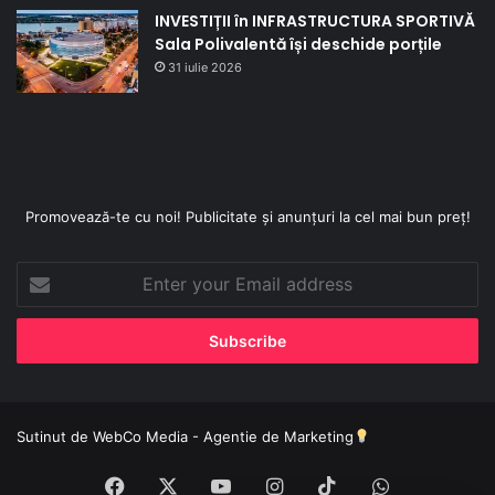
INVESTIȚII în INFRASTRUCTURA SPORTIVĂ
Sala Polivalentă își deschide porțile
31 iulie 2026
Promovează-te cu noi! Publicitate și anunțuri la cel mai bun preț!
Enter
your
Email
address
Sutinut de
WebCo Media - Agentie de Marketing
Facebook
X
YouTube
Instagram
TikTok
WhatsApp