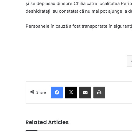
şi se deplasau dinspre Chilia către localitatea Perip
deshidrataţi, au constatat că nu mai pot ajunge la d
Persoanele în cauză a fost transportate în siguranţă
Facebook
X
Share via Email
Print
Share
Related Articles