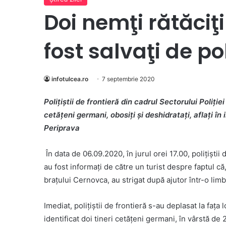
Doi nemţi rătăciţ
fost salvaţi de pol
infotulcea.ro
7 septembrie 2020
Poliţiştii de frontieră din cadrul Sectorului Poliției
cetățeni germani, obosiți și deshidratați,
aflați în
Periprava
În data de 06.09.2020, în jurul orei 17.00, poliţiştii
au fost informați de către un turist despre faptul c
brațului Cernovca, au strigat după ajutor într-o limb
Imediat, polițiștii de frontieră s-au deplasat la faț
identificat doi tineri cetăţeni germani, în vârstă de 2