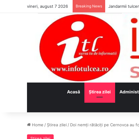
vineri, august 7 2026
Breaking News
Jandarmii tulcen
Acasă
Ştirea zilei
Administ
Home
/
Ştirea zilei
/
Doi nemţi rătăciţi pe Cernovca au fos
Ştirea zilei