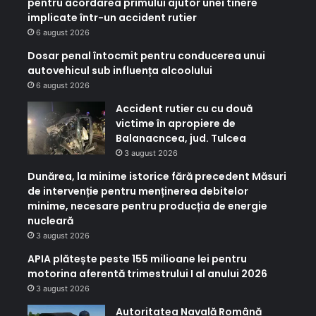
pentru acordarea primului ajutor unei tinere
implicate într-un accident rutier
6 august 2026
Dosar penal întocmit pentru conducerea unui
autovehicul sub influența alcoolului
6 august 2026
Accident rutier cu cu două
victime în apropiere de
Balanacncea, jud. Tulcea
3 august 2026
Dunărea, la minime istorice fără precedent Măsuri
de intervenție pentru menținerea debitelor
minime, necesare pentru producția de energie
nucleară
3 august 2026
APIA plătește peste 155 milioane lei pentru
motorina aferentă trimestrului I al anului 2026
3 august 2026
Autoritatea Navală Română