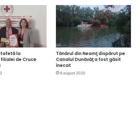
tafetă la
Tânărul din Neamţ dispărut pe
ilialei de Cruce
Canalul Dunăvăţ a fost găsit
a
înecat
23
8 august 2020