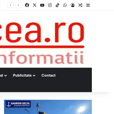
Facebook
X
YouTube
Instagram
TikTok
WhatsApp
Log In
Random Article
Sidebar
al
Publicitate
Contact