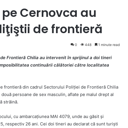
i pe Cernovca au
iţiştii de frontieră
0
448
1 minute read
 de Frontieră Chilia au intervenit în sprijinul a doi tineri
 imposibilitatea continuării călătoriei către localitatea
 de frontieră din cadrul Sectorului Poliției de Frontieră Chilia
ă, două persoane de sex masculin, aflate pe malul drept al
ă străină.
a locului, cu ambarcațiunea MAI 4079, unde au găsit și
5, respectiv 26 ani. Cei doi tineri au declarat că sunt turişti