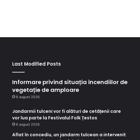
Last Modified Posts
Informare privind situația incendiilor de
vegetație de amploare
6 august 2026
Jandarmii tulceni vor fi alături de cetățenii care
vor lua parte la Festivalul Folk Țestos
6 august 2026
Aflat în concediu, un jandarm tulcean a intervenit