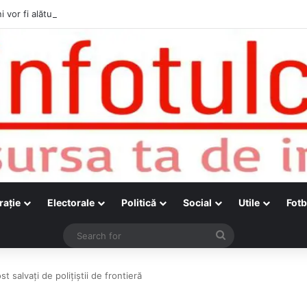
i vor fi alături de cetățenii care vor lua parte la Festivalul Folk Țestos
raţie
Electorale
Politică
Social
Utile
Fotb
Search
for
t salvaţi de poliţiştii de frontieră